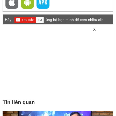
Hãy
ủng hộ bọn mình để xem nhiều clip
game mới hơn nhé!
X
Tin liên quan