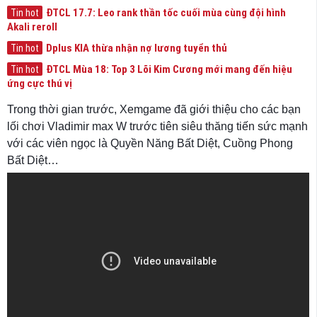
ĐTCL 17.7: Leo rank thần tốc cuối mùa cùng đội hình
Tin hot
Akali reroll
Dplus KIA thừa nhận nợ lương tuyển thủ
Tin hot
ĐTCL Mùa 18: Top 3 Lõi Kim Cương mới mang đến hiệu
Tin hot
ứng cực thú vị
Trong thời gian trước, Xemgame đã giới thiệu cho các bạn
lối chơi Vladimir max W trước tiên siêu thăng tiến sức mạnh
với các viên ngọc là Quyền Năng Bất Diệt, Cuồng Phong
Bất Diệt…