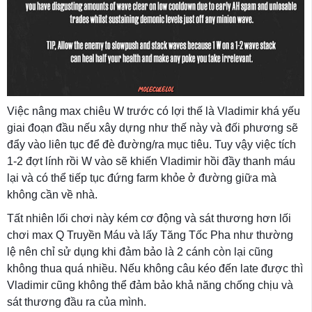
Việc nâng max chiêu W trước có lợi thế là Vladimir khá yếu
giai đoạn đầu nếu xây dựng như thế này và đối phương sẽ
đẩy vào liên tục để đè đường/ra mục tiêu. Tuy vậy việc tích
1-2 đợt lính rồi W vào sẽ khiến Vladimir hồi đầy thanh máu
lại và có thể tiếp tục đứng farm khỏe ở đường giữa mà
không cần về nhà.
Tất nhiên lối chơi này kém cơ động và sát thương hơn lối
chơi max Q Truyền Máu và lấy Tăng Tốc Pha như thường
lệ nên chỉ sử dụng khi đảm bảo là 2 cánh còn lại cũng
không thua quá nhiều. Nếu không câu kéo đến late được thì
Vladimir cũng không thể đảm bảo khả năng chống chịu và
sát thương đầu ra của mình.