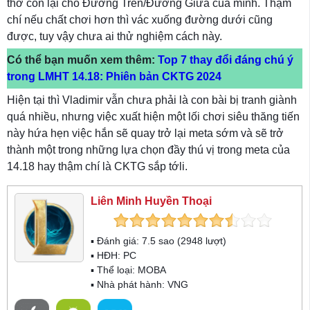
thở còn lại cho Đường Trên/Đường Giữa của mình. Thậm
chí nếu chất chơi hơn thì vác xuống đường dưới cũng
được, tuy vậy chưa ai thử nghiệm cách này.
Có thể bạn muốn xem thêm:
Top 7 thay đổi đáng chú ý
trong LMHT 14.18: Phiên bản CKTG 2024
Hiện tại thì Vladimir vẫn chưa phải là con bài bị tranh giành
quá nhiều, nhưng việc xuất hiện một lối chơi siêu thăng tiến
này hứa hẹn việc hắn sẽ quay trở lại meta sớm và sẽ trở
thành một trong những lựa chọn đầy thú vị trong meta của
14.18 hay thậm chí là CKTG sắp tớli.
Liên Minh Huyền Thoại
▪ Đánh giá:
7.5
sao (
2948
lượt)
▪ HĐH:
PC
▪ Thể loại:
MOBA
▪ Nhà phát hành: VNG