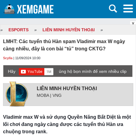
X
»
ESPORTS
»
LIÊN MINH HUYỀN THOẠI
»
LMHT: Các tuyển thủ Hàn spam Vladimir max W ngày
càng nhiều, đây là con bài “tủ” trong CKTG?
Scylla
| 11/09/2024 10:00
Hãy
ủng hộ bọn mình để xem nhiều clip
game mới hơn nhé!
LIÊN MINH HUYỀN THOẠI
MOBA | VNG
Vladimir max W và sử dụng Quyền Năng Bất Diệt là một
lối chơi đang ngày càng được các tuyển thủ Hàn ưa
chuộng trong rank.