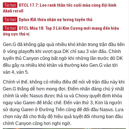
ĐTCL 17.7: Leo rank thần tốc cuối mùa cùng đội hình
Tin hot
Akali reroll
Dplus KIA thừa nhận nợ lương tuyển thủ
Tin hot
ĐTCL Mùa 18: Top 3 Lõi Kim Cương mới mang đến hiệu
Tin hot
ứng cực thú vị
Gen.G đã không gặp quá nhiều khó khăn trong trận đầu tiên
ở vòng playoffs khi vượt qua DK chỉ sau 3 ván đấu. Chính
tuyển thủ Canyon cũng bất ngờ khi những lần trước đó DK
đều gây ra nhiều khó khăn và thường kéo Gen.G vào tới
ván 4, ván 5.
Chính vì thế, không có nhiều điều để nói về trận đấu này khi
Gen.G thắng dễ hơn mong đợi. Điểm nhấn đáng chú ý nhất
chính là việc Nasus được thả ra và Chovy quyết định khóa
ngay vào Garen để khắc chế. Đến ván thứ 3, Kiin là người
sử dụng Garen ở Đường Trên cũng để đối đầu Nasus. Lựa
chọn này đã cho thấy độ hiệu quả tuyệt đối nhưng ban đầu
chính Canyon cũng hơi nghi ngờ.