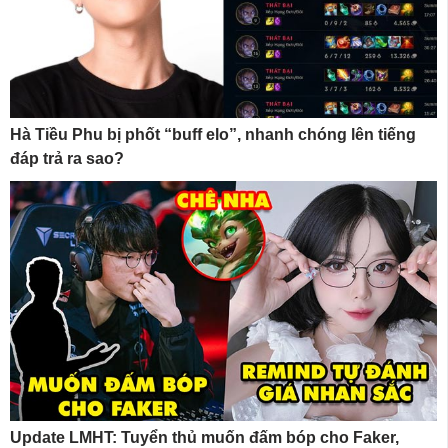
Hà Tiều Phu bị phốt “buff elo”, nhanh chóng lên tiếng
đáp trả ra sao?
Update LMHT: Tuyển thủ muốn đấm bóp cho Faker,