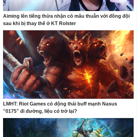
Aiming lên tiếng thừa nhận có mâu thuẫn với đồng đội
sau khi bị thay thế ở KT Rolster
LMHT: Riot Games có động thái buff mạnh Nasus
“0175” đi đường, liệu có trở lại?