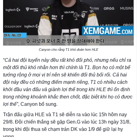
Canyon cho rằng T1 khó đoán hơn HLE
“
Cả hai đội tuyển này đều rất khó đối phó, nhưng nếu chỉ ra
một đối thủ khó nhằn hơn thì chính là T1. Bọn họ có một bể
tướng rộng ở mọi vị trí nên sẽ khiến đối thủ bối rối. Cả hai
đội này đều có những điểm mạnh riêng, T1 có nhiều cách
khởi đầu ván đấu và giành lợi thế trong khi HLE thì ổn định
trong những khoảnh khắc then chốt, đặc biệt khi họ có được
lợi thế”
, Canyon bổ sung.
Trận đấu giữa HLE và T1 sẽ diễn ra vào lúc 15h hôm nay
29/8. Đội chiến thắng sẽ gặp Gen.G vào lúc 13h ngày 31/8,
trong khi đội thua sẽ chạm trán DK vào 1/9 để giữ lại hy
vọng.