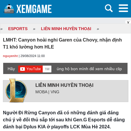
X
»
ESPORTS
»
LIÊN MINH HUYỀN THOẠI
»
LMHT: Canyon hoài nghi Garen của Chovy, nhận định
T1 khó lường hơn HLE
nguyenht
| 29/08/2024 11:00
Hãy
ủng hộ bọn mình để xem nhiều clip
game mới hơn nhé!
LIÊN MINH HUYỀN THOẠI
MOBA | VNG
Người Đi Rừng Canyon đã có những đánh giá đáng
chú ý về đối thủ sắp tới sau khi Gen.G Esports dễ dàng
đánh bại Dplus KIA ở playoffs LCK Mùa Hè 2024.