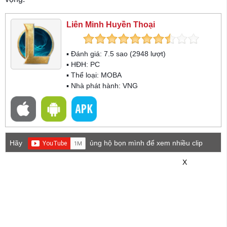
Liên Minh Huyền Thoại
▪ Đánh giá:
7.5
sao (
2948
lượt)
▪ HĐH:
PC
▪ Thể loại:
MOBA
▪ Nhà phát hành: VNG
Hãy
ủng hộ bọn mình để xem nhiều clip
game mới hơn nhé!
X