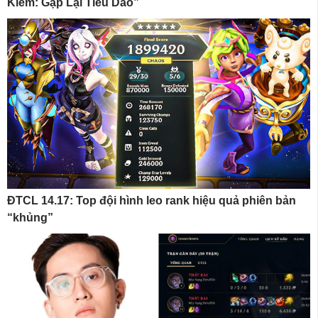
Kiếm: Gặp Lại Tiêu Dao”
ĐTCL 14.17: Top đội hình leo rank hiệu quả phiên bản
“khủng”