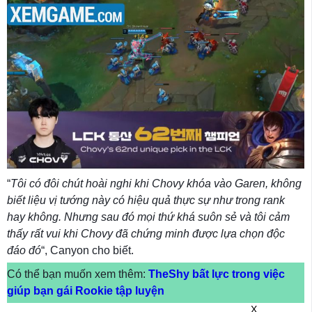
“
Tôi có đôi chút hoài nghi khi Chovy khóa vào Garen, không
biết liệu vị tướng này có hiệu quả thực sự như trong rank
hay không. Nhưng sau đó mọi thứ khá suôn sẻ và tôi cảm
thấy rất vui khi Chovy đã chứng minh được lựa chọn độc
đáo đó
“, Canyon cho biết.
Có thể bạn muốn xem thêm:
TheShy bất lực trong việc
giúp bạn gái Rookie tập luyện
X