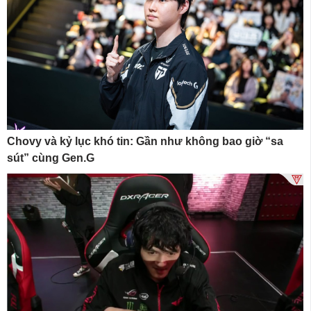
Chovy và kỷ lục khó tin: Gần như không bao giờ “sa
sút” cùng Gen.G