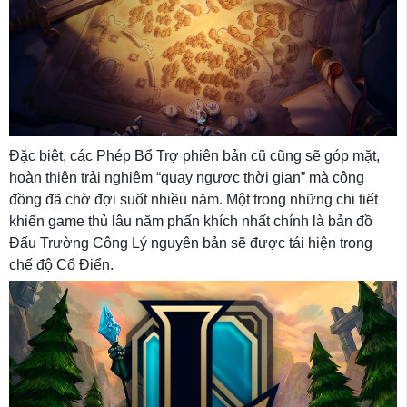
Đặc biệt, các Phép Bổ Trợ phiên bản cũ cũng sẽ góp mặt,
hoàn thiện trải nghiệm “quay ngược thời gian” mà cộng
đồng đã chờ đợi suốt nhiều năm. Một trong những chi tiết
khiến game thủ lâu năm phấn khích nhất chính là bản đồ
Đấu Trường Công Lý nguyên bản sẽ được tái hiện trong
chế độ Cổ Điển.