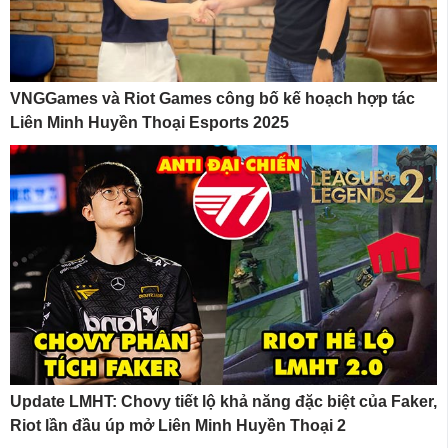
VNGGames và Riot Games công bố kế hoạch hợp tác
Liên Minh Huyền Thoại Esports 2025
Update LMHT: Chovy tiết lộ khả năng đặc biệt của Faker,
Riot lần đầu úp mở Liên Minh Huyền Thoại 2