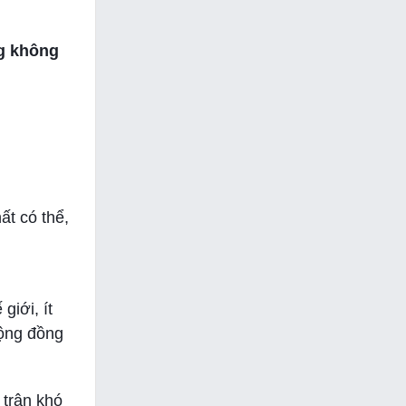
ng không
ất có thể,
giới, ít
cộng đồng
 trận khó