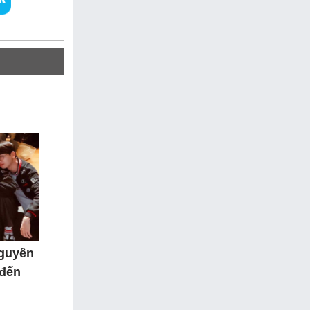
nguyên
 đến