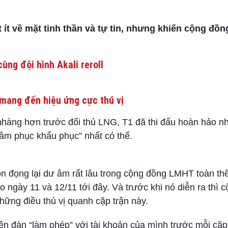
 ít về mặt tinh thần và tự tin, nhưng khiến cộng đồ
ùng đội hình Akali reroll
mang đến hiệu ứng cực thú vị
nhàng hơn trước đối thủ LNG, T1 đã thi đấu hoàn hảo nh
tâm phục khẩu phục” nhất có thể.
 đọng lại dư âm rất lâu trong cộng đồng LMHT toàn thế 
ào ngày 11 và 12/11 tới đây. Và trước khi nó diễn ra thì 
hững điều thú vị quanh cặp trận này.
 lên đàn “làm phép” với tài khoản của mình trước mỗi cặp