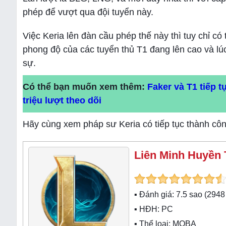
phép để vượt qua đội tuyển này.
Việc Keria lên đàn cầu phép thế này thì tuy chỉ có t
phong độ của các tuyển thủ T1 đang lên cao và l
sự.
Có thể bạn muốn xem thêm:
Faker và T1 tiếp t
triệu lượt theo dõi
Hãy cùng xem pháp sư Keria có tiếp tục thành côn
Liên Minh Huyền 
▪ Đánh giá:
7.5
sao (
2948
▪ HĐH:
PC
▪ Thể loại:
MOBA