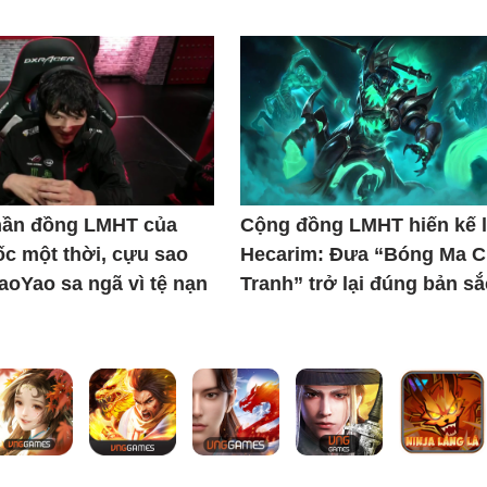
thần đồng LMHT của
Cộng đồng LMHT hiến kế l
c một thời, cựu sao
Hecarim: Đưa “Bóng Ma C
iaoYao sa ngã vì tệ nạn
Tranh” trở lại đúng bản sắ