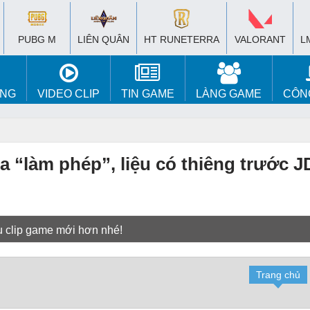
PUBG M
LIÊN QUÂN
HT RUNETERRA
VALORANT
L
ÚNG
VIDEO CLIP
TIN GAME
LÀNG GAME
CÔN
 “làm phép”, liệu có thiêng trước 
u clip game mới hơn nhé!
Trang chủ