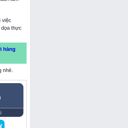
i việc
 dọa thực
ới hàng
g nhé.
5
Ủ