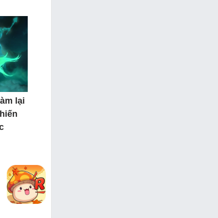
àm lại
hiến
c