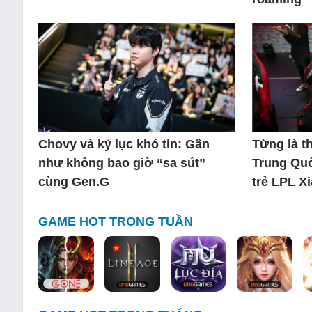
Chovy và kỷ lục khó tin: Gần
Từng là 
như không bao giờ “sa sút”
Trung Quố
cùng Gen.G
trẻ LPL X
GAME HOT TRONG TUẦN