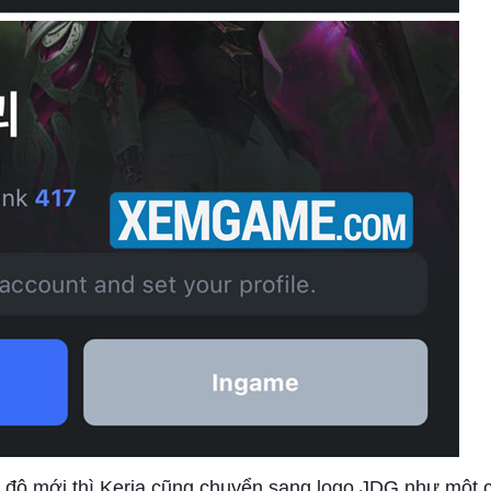
ấp độ mới thì Keria cũng chuyển sang logo JDG như một 