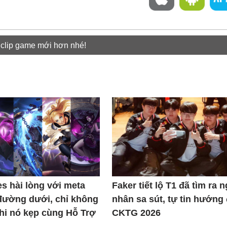
 clip game mới hơn nhé!
s hài lòng với meta
Faker tiết lộ T1 đã tìm ra 
đường dưới, chỉ không
nhân sa sút, tự tin hướng
khi nó kẹp cùng Hỗ Trợ
CKTG 2026