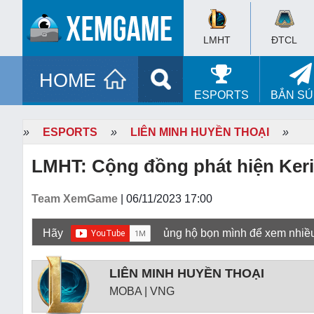
LMHT
ĐTCL
HOME
ESPORTS
BẮN S
»
ESPORTS
»
LIÊN MINH HUYỀN THOẠI
»
LMHT: Cộng đồng phát hiện Keria
Team XemGame
| 06/11/2023 17:00
Hãy
ủng hộ bọn mình để xem nhiề
LIÊN MINH HUYỀN THOẠI
MOBA | VNG