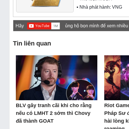
▪ Nhà phát hành: VNG
Hãy
ủng hộ bọn mình để xem nhiều
Tin liên quan
BLV gây tranh cãi khi cho rằng
Riot Game
nếu có LMHT 2 sớm thì Chovy
Pháp Sư 
đã thành GOAT
hài lòng 
roaming