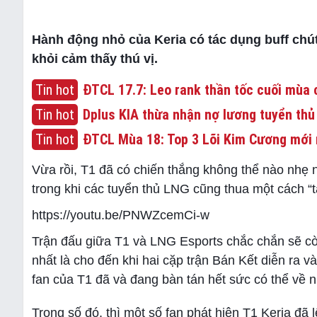
Hành động nhỏ của Keria có tác dụng buff chút
khỏi cảm thấy thú vị.
Tin hot
ĐTCL 17.7: Leo rank thần tốc cuối mùa c
Tin hot
Dplus KIA thừa nhận nợ lương tuyển thủ
Tin hot
ĐTCL Mùa 18: Top 3 Lõi Kim Cương mới 
Vừa rồi, T1 đã có chiến thắng không thể nào nhẹ 
trong khi các tuyển thủ LNG cũng thua một cách “
https://youtu.be/PNWZcemCi-w
Trận đấu giữa T1 và LNG Esports chắc chắn sẽ còn
nhất là cho đến khi hai cặp trận Bán Kết diễn ra v
fan của T1 đã và đang bàn tán hết sức có thể về n
Trong số đó, thì một số fan phát hiện T1 Keria đã