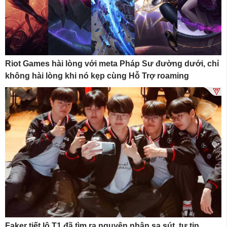
Riot Games hài lòng với meta Pháp Sư đường dưới, chỉ
không hài lòng khi nó kẹp cùng Hỗ Trợ roaming
Faker tiết lộ T1 đã tìm ra nguyên nhân sa sút, tự tin