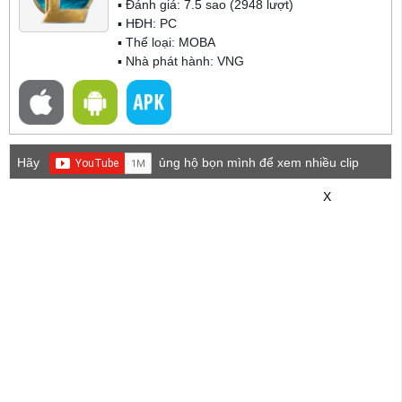
▪ Đánh giá:
7.5
sao (
2948
lượt)
▪ HĐH:
PC
▪ Thể loại:
MOBA
▪ Nhà phát hành: VNG
Hãy
ủng hộ bọn mình để xem nhiều clip
game mới hơn nhé!
X