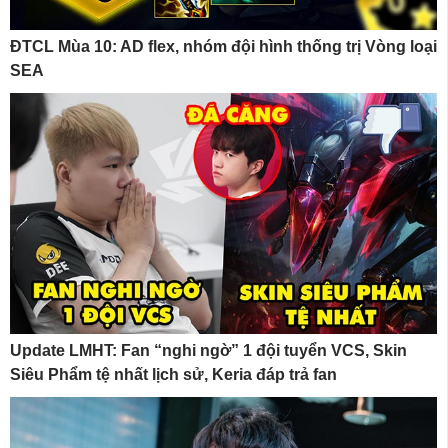
ĐTCL Mùa 10: AD flex, nhóm đội hình thống trị Vòng loại
SEA
Update LMHT: Fan “nghi ngờ” 1 đội tuyển VCS, Skin
Siêu Phẩm tệ nhất lịch sử, Keria đáp trả fan