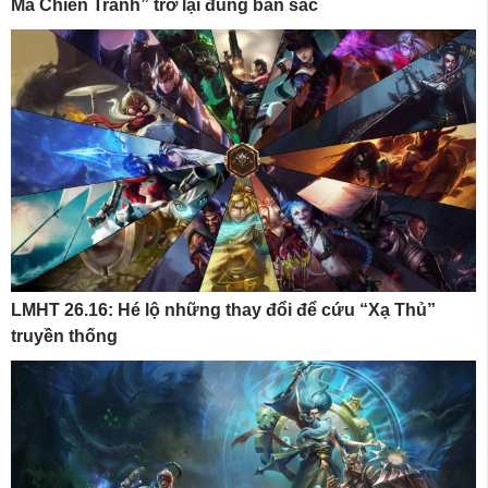
Ma Chiến Tranh” trở lại đúng bản sắc
LMHT 26.16: Hé lộ những thay đổi để cứu “Xạ Thủ”
truyền thống