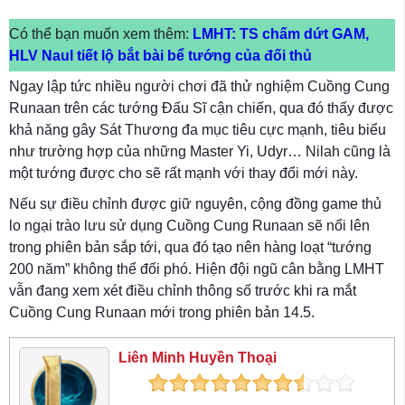
Có thể bạn muốn xem thêm:
LMHT: TS chấm dứt GAM,
HLV Naul tiết lộ bắt bài bể tướng của đối thủ
Ngay lập tức nhiều người chơi đã thử nghiệm Cuồng Cung
Runaan trên các tướng Đấu Sĩ cận chiến, qua đó thấy được
khả năng gây Sát Thương đa mục tiêu cực mạnh, tiêu biểu
như trường hợp của những Master Yi, Udyr… Nilah cũng là
một tướng được cho sẽ rất mạnh với thay đổi mới này.
Nếu sự điều chỉnh được giữ nguyên, cộng đồng game thủ
lo ngại trào lưu sử dụng Cuồng Cung Runaan sẽ nổi lên
trong phiên bản sắp tới, qua đó tạo nên hàng loạt “tướng
200 năm” không thể đối phó. Hiện đội ngũ cân bằng LMHT
vẫn đang xem xét điều chỉnh thông số trước khi ra mắt
Cuồng Cung Runaan mới trong phiên bản 14.5.
Liên Minh Huyền Thoại