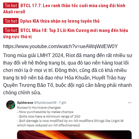
ĐTCL 17.7: Leo rank thần tốc cuối mùa cùng đội hình
Tin hot
Akali reroll
Dplus KIA thừa nhận nợ lương tuyển thủ
Tin hot
ĐTCL Mùa 18: Top 3 Lõi Kim Cương mới mang đến hiệu
Tin hot
ứng cực thú vị
https://www.youtube.com/watch?v=ueAWqWdEW0Y
Trong mùa giải LMHT 2024, Riot đã mang đến rất nhiều sự
thay đổi về hệ thống trang bị, qua đó tạo nên hàng loạt lối
chơi mới lạ ở mọi vị trí. Đồng thời, cũng đã có khá nhiều
trang bị trở nên bá đạo như Hỏa Khuẩn, Huyết Trảo hay
Quyền Trượng Bão Tố, buộc đội ngũ cân bằng phải nhanh
chóng chỉnh sửa.