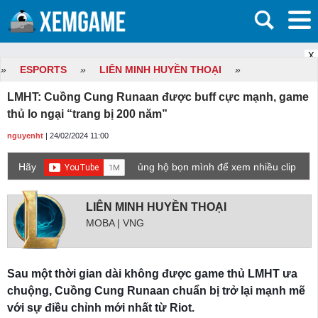
X
»
ESPORTS
»
LIÊN MINH HUYỀN THOẠI
»
LMHT: Cuồng Cung Runaan được buff cực mạnh, game
thủ lo ngại “trang bị 200 năm”
nguyenht
| 24/02/2024 11:00
Hãy
ủng hộ bọn mình để xem nhiều clip
game mới hơn nhé!
LIÊN MINH HUYỀN THOẠI
MOBA | VNG
Sau một thời gian dài không được game thủ LMHT ưa
chuộng, Cuồng Cung Runaan chuẩn bị trở lại mạnh mẽ
với sự điều chỉnh mới nhất từ Riot.