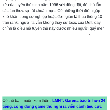
xử của tuyển thủ sinh năm 1996 với đồng đội, đối thủ lẫn
các fan thực sự rất chuẩn mực. Có những thời điểm gặp
khó khăn trong sự nghiệp hoặc đơn giản là thua thông 10
trận rank, người ta vẫn không thấy sự toxic của Deft, đây
chính là điều mà tuyển thủ này được nhiều người quý mến.
X
Có thể bạn muốn xem thêm:
LMHT: Garena bảo trì hơn 24
tiếng, cộng đồng game thủ nghĩ ra viễn cảnh tiêu cực