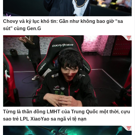
Chovy và kỷ lục khó tin: Gần như không bao giờ “sa
sút” cùng Gen.G
Từng là thần đồng LMHT của Trung Quốc một thời, cựu
sao trẻ LPL XiaoYao sa ngã vì tệ nạn