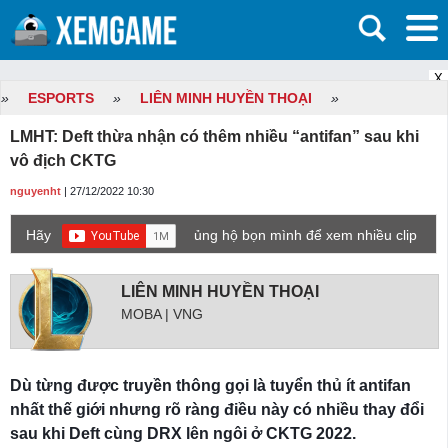
X
»
ESPORTS
»
LIÊN MINH HUYỀN THOẠI
»
LMHT: Deft thừa nhận có thêm nhiều “antifan” sau khi
vô địch CKTG
nguyenht
| 27/12/2022 10:30
Hãy
ủng hộ bọn mình để xem nhiều clip
game mới hơn nhé!
LIÊN MINH HUYỀN THOẠI
MOBA | VNG
Dù từng được truyền thông gọi là tuyển thủ ít antifan
nhất thế giới nhưng rõ ràng điều này có nhiều thay đổi
sau khi Deft cùng DRX lên ngôi ở CKTG 2022.