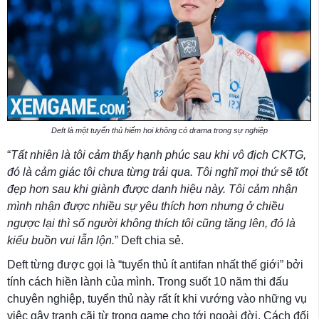
Deft là một tuyển thủ hiếm hoi không có drama trong sự nghiệp
“
Tất nhiên là tôi cảm thấy hạnh phúc sau khi vô địch CKTG,
đó là cảm giác tôi chưa từng trải qua. Tôi nghĩ mọi thứ sẽ tốt
đẹp hơn sau khi giành được danh hiệu này. Tôi cảm nhận
mình nhận được nhiều sự yêu thích hơn nhưng ở chiều
ngược lại thì số người không thích tôi cũng tăng lên, đó là
kiểu buồn vui lẫn lộn.
” Deft chia sẻ.
Deft từng được gọi là “tuyển thủ ít antifan nhất thế giới” bởi
tính cách hiền lành của mình. Trong suốt 10 năm thi đấu
chuyên nghiệp, tuyển thủ này rất ít khi vướng vào những vụ
việc gây tranh cãi từ trong game cho tới ngoài đời. Cách đối