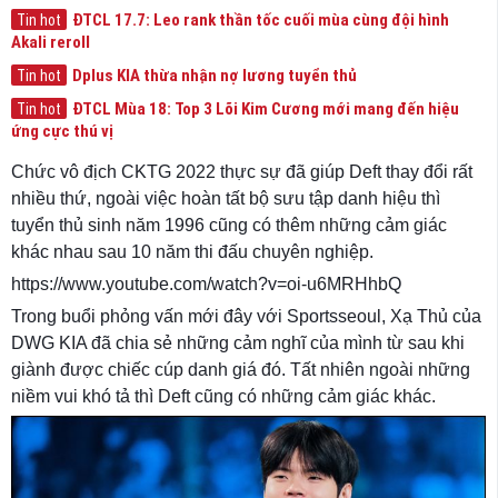
ĐTCL 17.7: Leo rank thần tốc cuối mùa cùng đội hình
Tin hot
Akali reroll
Dplus KIA thừa nhận nợ lương tuyển thủ
Tin hot
ĐTCL Mùa 18: Top 3 Lõi Kim Cương mới mang đến hiệu
Tin hot
ứng cực thú vị
Chức vô địch CKTG 2022 thực sự đã giúp Deft thay đổi rất
nhiều thứ, ngoài việc hoàn tất bộ sưu tập danh hiệu thì
tuyển thủ sinh năm 1996 cũng có thêm những cảm giác
khác nhau sau 10 năm thi đấu chuyên nghiệp.
https://www.youtube.com/watch?v=oi-u6MRHhbQ
Trong buổi phỏng vấn mới đây với Sportsseoul, Xạ Thủ của
DWG KIA đã chia sẻ những cảm nghĩ của mình từ sau khi
giành được chiếc cúp danh giá đó. Tất nhiên ngoài những
niềm vui khó tả thì Deft cũng có những cảm giác khác.