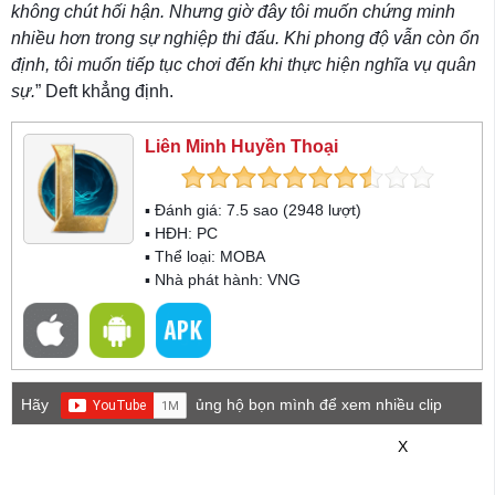
không chút hối hận. Nhưng giờ đây tôi muốn chứng minh
nhiều hơn trong sự nghiệp thi đấu. Khi phong độ vẫn còn ổn
định, tôi muốn tiếp tục chơi đến khi thực hiện nghĩa vụ quân
sự.
” Deft khẳng định.
Liên Minh Huyền Thoại
▪ Đánh giá:
7.5
sao (
2948
lượt)
▪ HĐH:
PC
▪ Thể loại:
MOBA
▪ Nhà phát hành: VNG
Hãy
ủng hộ bọn mình để xem nhiều clip
game mới hơn nhé!
X