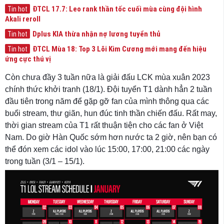
ĐTCL 17.7: Leo rank thần tốc cuối mùa cùng đội hình
Tin hot
Akali reroll
Dplus KIA thừa nhận nợ lương tuyển thủ
Tin hot
ĐTCL Mùa 18: Top 3 Lõi Kim Cương mới mang đến hiệu
Tin hot
ứng cực thú vị
Còn chưa đầy 3 tuần nữa là giải đấu LCK mùa xuân 2023
chính thức khởi tranh (18/1). Đội tuyển T1 dành hẳn 2 tuần
đầu tiên trong năm để gặp gỡ fan của mình thông qua các
buổi stream, thư giãn, hun đúc tinh thần chiến đấu. Rất may,
thời gian stream của T1 rất thuận tiện cho các fan ở Việt
Nam. Do giờ Hàn Quốc sớm hơn nước ta 2 giờ, nên bạn có
thể đón xem các idol vào lúc 15:00, 17:00, 21:00 các ngày
trong tuần (3/1 – 15/1).