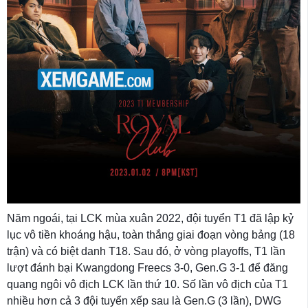
Năm ngoái, tại LCK mùa xuân 2022, đội tuyển T1 đã lập kỷ
lục vô tiền khoáng hậu, toàn thắng giai đoạn vòng bảng (18
trận) và có biệt danh T18. Sau đó, ở vòng playoffs, T1 lần
lượt đánh bại Kwangdong Freecs 3-0, Gen.G 3-1 để đăng
quang ngôi vô địch LCK lần thứ 10. Số lần vô địch của T1
nhiều hơn cả 3 đội tuyển xếp sau là Gen.G (3 lần), DWG