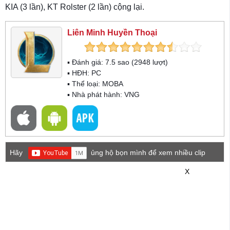
KIA (3 lần), KT Rolster (2 lần) cộng lại.
Liên Minh Huyền Thoại
▪ Đánh giá:
7.5
sao (
2948
lượt)
▪ HĐH:
PC
▪ Thể loại:
MOBA
▪ Nhà phát hành: VNG
Hãy
ủng hộ bọn mình để xem nhiều clip
game mới hơn nhé!
X