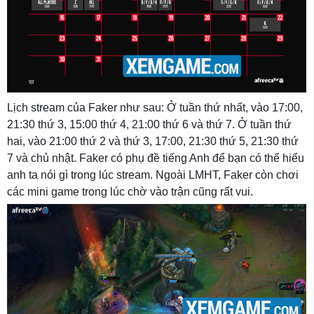
Lịch stream của Faker như sau: Ở tuần thứ nhất, vào 17:00,
21:30 thứ 3, 15:00 thứ 4, 21:00 thứ 6 và thứ 7. Ở tuần thứ
hai, vào 21:00 thứ 2 và thứ 3, 17:00, 21:30 thứ 5, 21:30 thứ
7 và chủ nhật. Faker có phụ đề tiếng Anh để bạn có thể hiểu
anh ta nói gì trong lúc stream. Ngoài LMHT, Faker còn chơi
các mini game trong lúc chờ vào trận cũng rất vui.