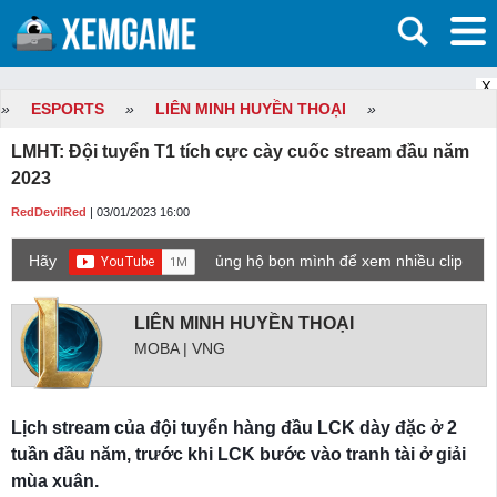
X
»
ESPORTS
»
LIÊN MINH HUYỀN THOẠI
»
LMHT: Đội tuyển T1 tích cực cày cuốc stream đầu năm
2023
RedDevilRed
| 03/01/2023 16:00
Hãy
ủng hộ bọn mình để xem nhiều clip
game mới hơn nhé!
LIÊN MINH HUYỀN THOẠI
MOBA | VNG
Lịch stream của đội tuyển hàng đầu LCK dày đặc ở 2
tuần đầu năm, trước khi LCK bước vào tranh tài ở giải
mùa xuân.