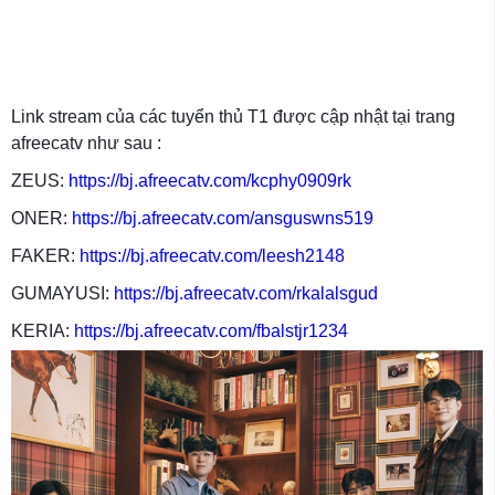
Link stream của các tuyển thủ T1 được cập nhật tại trang
afreecatv như sau :
ZEUS:
https://bj.afreecatv.com/kcphy0909rk
ONER:
https://bj.afreecatv.com/ansguswns519
FAKER:
https://bj.afreecatv.com/leesh2148
GUMAYUSI:
https://bj.afreecatv.com/rkalalsgud
KERIA:
https://bj.afreecatv.com/fbalstjr1234