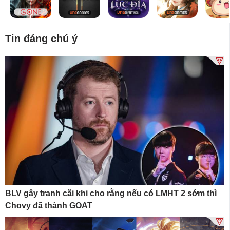
Tin đáng chú ý
BLV gây tranh cãi khi cho rằng nếu có LMHT 2 sớm thì
Chovy đã thành GOAT