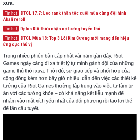
xưa.
ĐTCL 17.7: Leo rank thần tốc cuối mùa cùng đội hình
Tin hot
Akali reroll
Dplus KIA thừa nhận nợ lương tuyển thủ
Tin hot
ĐTCL Mùa 18: Top 3 Lõi Kim Cương mới mang đến hiệu
Tin hot
ứng cực thú vị
Trong nhiều phiên bản cập nhật vài năm gần đây, Riot
Games ngày càng đi xa triết lý tự mình gánh đội của những
game thủ thời xưa. Thời đó, sự giao tiếp và phối hợp của
cộng đồng kém hơn bây giờ nhiều, dẫn đến việc các thiết kế
tướng của Riot Games thường tập trung vào việc tự làm tự
ăn với các tướng khỏe – có khả năng kết liễu mạnh để
nhắm vào mắt xích yếu nhất của đối phương rồi tạo lợi thế
để lăn cầu tuyết.