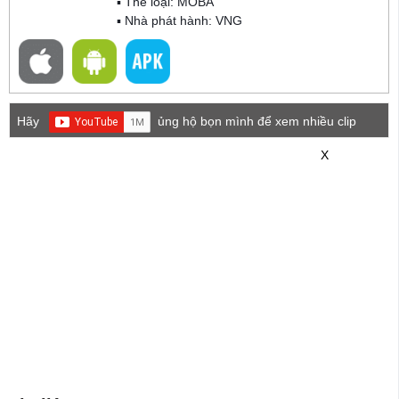
▪ Thể loại:
MOBA
▪ Nhà phát hành: VNG
Hãy
ủng hộ bọn mình để xem nhiều clip
game mới hơn nhé!
X