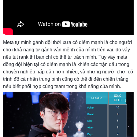
Meta tự mình gánh đội thời xưa có điểm mạnh là cho người
chơi khả năng tự gánh vận mệnh của mình trên vai, do vậy
nếu tụt rank thì bạn chỉ có thể tự trách mình. Tuy vậy meta
đồng đội hiện tại có điểm mạnh là khiến các trận đấu trong
chuyên nghiệp hấp dẫn hơn nhiều, và những người chơi có
trình độ cá nhân trung bình cũng có thể đi đến chiến thắng
nếu biết phối hợp cùng team trong khả năng của mình.