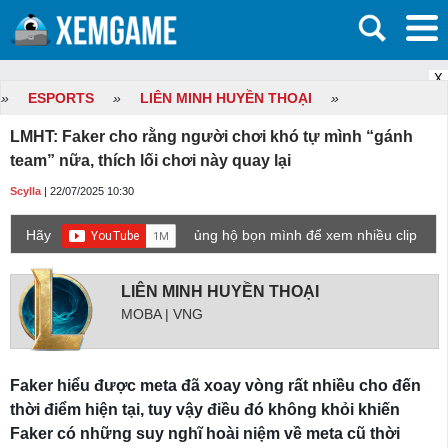
X
»
ESPORTS
»
LIÊN MINH HUYỀN THOẠI
»
LMHT: Faker cho rằng người chơi khó tự mình “gánh
team” nữa, thích lối chơi này quay lại
Scylla
| 22/07/2025 10:30
Hãy
ủng hộ bọn mình để xem nhiều clip
game mới hơn nhé!
LIÊN MINH HUYỀN THOẠI
MOBA | VNG
Faker hiểu được meta đã xoay vòng rất nhiều cho đến
thời điểm hiện tại, tuy vậy điều đó không khỏi khiến
Faker có những suy nghĩ hoài niệm về meta cũ thời