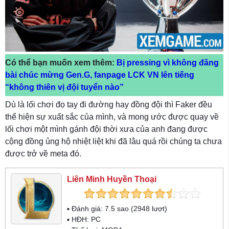
Có thể bạn muốn xem thêm:
Bị pressing vì không đăng
bài chúc mừng Gen.G, fanpage LCK VN lên tiếng
“không thiên vị đội tuyển nào”
Dù là lối chơi đọ tay đi đường hay đồng đội thì Faker đều
thể hiện sự xuất sắc của mình, và mong ước được quay về
lối chơi một mình gánh đội thời xưa của anh đang được
cộng đồng ủng hộ nhiệt liệt khi đã lâu quá rồi chúng ta chưa
được trở về meta đó.
Liên Minh Huyền Thoại
▪ Đánh giá:
7.5
sao (
2948
lượt)
▪ HĐH:
PC