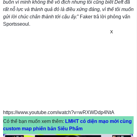
buồn vì mình không thể vô địch nhưng tôi cũng biết Deft đã
rất nỗ lực và thành quả đó là điều xứng đáng, vì thế tôi muốn
gửi lời chúc chân thành tới cậu ấy.
” Faker trả lời phỏng vấn
Sportsseoul.
X
https://www.youtube.com/watch?v=wRXWDdp4NtA
Có thể bạn muốn xem thêm:
LMHT có diện mạo mới cùng
custom map phiên bản Siêu Phẩm