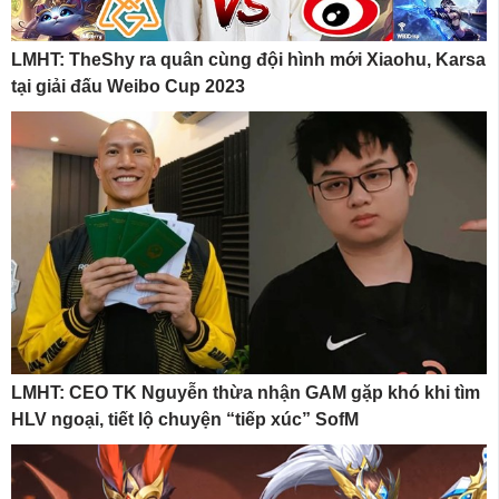
LMHT: TheShy ra quân cùng đội hình mới Xiaohu, Karsa
tại giải đấu Weibo Cup 2023
LMHT: CEO TK Nguyễn thừa nhận GAM gặp khó khi tìm
HLV ngoại, tiết lộ chuyện “tiếp xúc” SofM