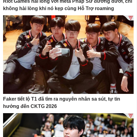
Riot Games hài lòng với meta Pháp Sư đường dưới, chỉ
không hài lòng khi nó kẹp cùng Hỗ Trợ roaming
Faker tiết lộ T1 đã tìm ra nguyên nhân sa sút, tự tin
hướng đến CKTG 2026