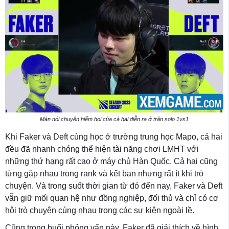
Màn nói chuyện hiếm hoi của cả hai diễn ra ở trận solo 1vs1
Khi Faker và Deft cùng học ở trường trung học Mapo, cả hai
đều đã nhanh chóng thể hiện tài năng chơi LMHT với
những thứ hạng rất cao ở máy chủ Hàn Quốc. Cả hai cũng
từng gặp nhau trong rank và kết bạn nhưng rất ít khi trò
chuyện. Và trong suốt thời gian từ đó đến nay, Faker và Deft
vẫn giữ mối quan hệ như đồng nghiệp, đối thủ và chỉ có cơ
hội trò chuyện cùng nhau trong các sự kiện ngoài lề.
Cũng trong buổi phỏng vấn này, Faker đã giải thích về hình