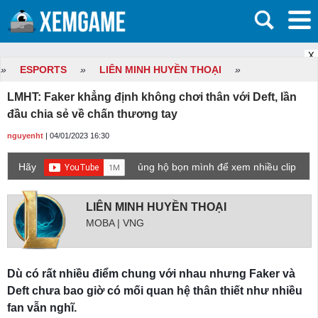
X
»
ESPORTS
»
LIÊN MINH HUYỀN THOẠI
»
LMHT: Faker khẳng định không chơi thân với Deft, lần
đầu chia sẻ về chấn thương tay
nguyenht
| 04/01/2023 16:30
Hãy
ủng hộ bọn mình để xem nhiều clip
game mới hơn nhé!
LIÊN MINH HUYỀN THOẠI
MOBA | VNG
Dù có rất nhiều điểm chung với nhau nhưng Faker và
Deft chưa bao giờ có mối quan hệ thân thiết như nhiều
fan vẫn nghĩ.