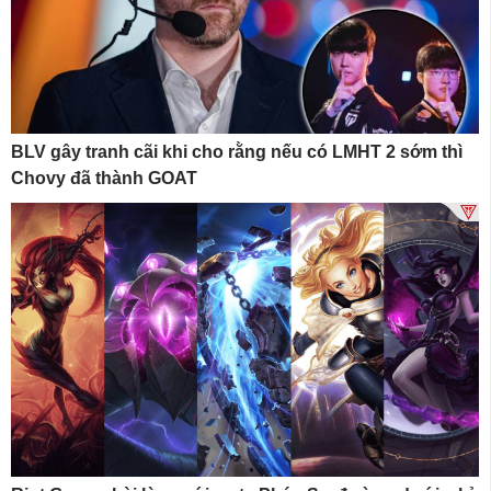
BLV gây tranh cãi khi cho rằng nếu có LMHT 2 sớm thì
Chovy đã thành GOAT