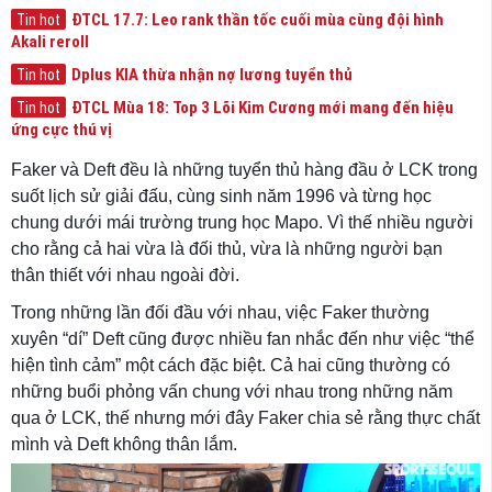
ĐTCL 17.7: Leo rank thần tốc cuối mùa cùng đội hình
Tin hot
Akali reroll
Dplus KIA thừa nhận nợ lương tuyển thủ
Tin hot
ĐTCL Mùa 18: Top 3 Lõi Kim Cương mới mang đến hiệu
Tin hot
ứng cực thú vị
Faker và Deft đều là những tuyển thủ hàng đầu ở LCK trong
suốt lịch sử giải đấu, cùng sinh năm 1996 và từng học
chung dưới mái trường trung học Mapo. Vì thế nhiều người
cho rằng cả hai vừa là đối thủ, vừa là những người bạn
thân thiết với nhau ngoài đời.
Trong những lần đối đầu với nhau, việc Faker thường
xuyên “dí” Deft cũng được nhiều fan nhắc đến như việc “thể
hiện tình cảm” một cách đặc biệt. Cả hai cũng thường có
những buổi phỏng vấn chung với nhau trong những năm
qua ở LCK, thế nhưng mới đây Faker chia sẻ rằng thực chất
mình và Deft không thân lắm.