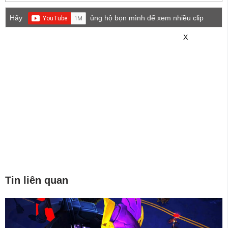
Hãy
ủng hộ bọn mình để xem nhiều clip
game mới hơn nhé!
X
Tin liên quan