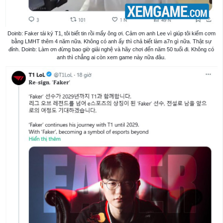
Doinb: Faker tái ký T1, tôi biết tin rồi mấy ông ơi. Cảm ơn anh Lee vì giúp tôi kiếm cơm
bằng LMHT thêm 4 năm nữa. Không có anh ấy thì chả biết làm a7n gì nữa. Thật sự
đỉnh. Doinb: Làm ơn đừng bao giờ giải nghệ và hãy chơi đến năm 50 tuổi đi. Không có
anh thì chẳng ai còn xem game này nữa đâu.