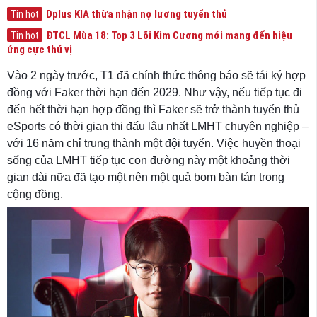
Dplus KIA thừa nhận nợ lương tuyển thủ
Tin hot
ĐTCL Mùa 18: Top 3 Lõi Kim Cương mới mang đến hiệu
Tin hot
ứng cực thú vị
Vào 2 ngày trước, T1 đã chính thức thông báo sẽ tái ký hợp
đồng với Faker thời hạn đến 2029. Như vậy, nếu tiếp tục đi
đến hết thời hạn hợp đồng thì Faker sẽ trở thành tuyển thủ
eSports có thời gian thi đấu lâu nhất LMHT chuyên nghiệp –
với 16 năm chỉ trung thành một đội tuyển. Việc huyền thoại
sống của LMHT tiếp tục con đường này một khoảng thời
gian dài nữa đã tạo một nên một quả bom bàn tán trong
cộng đồng.