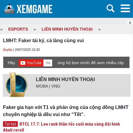
X
»
ESPORTS
»
LIÊN MINH HUYỀN THOẠI
»
LMHT: Faker tái ký, cả làng cùng vui
Scylla
| 29/07/2025 10:30
Hãy
ủng hộ bọn mình để xem nhiều clip
game mới hơn nhé!
LIÊN MINH HUYỀN THOẠI
MOBA | VNG
Faker gia hạn với T1 và phản ứng của cộng đồng LMHT
chuyên nghiệp là đều vui như “Tết”.
ĐTCL 17.7: Leo rank thần tốc cuối mùa cùng đội hình
Tin hot
Akali reroll