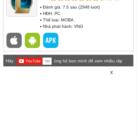
▪ Đánh giá:
7.5
sao (
2948
lượt)
▪ HĐH:
PC
▪ Thể loại:
MOBA
▪ Nhà phát hành: VNG
Hãy
ủng hộ bọn mình để xem nhiều clip
game mới hơn nhé!
X