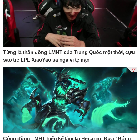
Từng là thần đồng LMHT của Trung Quốc một thời, cựu
sao trẻ LPL XiaoYao sa ngã vì tệ nạn
Cộng đồng LMHT hiến kế làm lại Hecarim: Đưa “Bóng