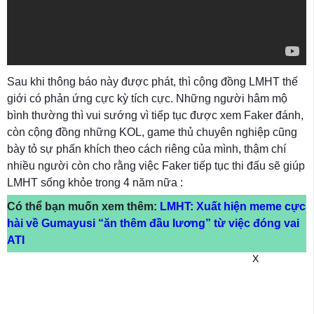
Sau khi thông báo này được phát, thì cộng đồng LMHT thế
giới có phản ứng cực kỳ tích cực. Những người hâm mộ
bình thường thì vui sướng vì tiếp tục được xem Faker đánh,
còn cộng đồng những KOL, game thủ chuyên nghiệp cũng
bày tỏ sự phấn khích theo cách riêng của mình, thậm chí
nhiều người còn cho rằng việc Faker tiếp tục thi đấu sẽ giúp
LMHT sống khỏe trong 4 năm nữa :
Có thể bạn muốn xem thêm:
LMHT: Xuất hiện meme cực
hài về Gumayusi “ăn thêm đầu lương” từ việc đóng vai
ATI
X