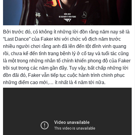
Bởi trước đó, có không ít những lời đồn rằng năm nay sẽ là
“Last Dance” của Faker khi với chức vô địch năm trước
nhiều người chơi rằng anh đã lên đến tột đỉnh vinh quang
rồi, chưa kể đến tình trạng bệnh lý ở cổ tay và tuổi tác cũng
là một trong những nhân tố chính khiến phong độ của Faker
trồi sụt trong các năm gần đây. Tuy vậy, bất chấp những lời
đồn đãi đó, Faker vẫn tiếp tục cuộc hành trình chinh phục
những điểm cao mới,… ít nhất là 4 năm tới nữa.