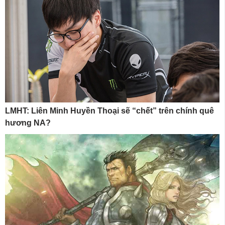
LMHT: Liên Minh Huyền Thoại sẽ “chết” trên chính quê
hương NA?