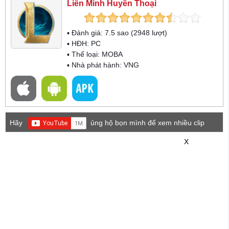
Liên Minh Huyền Thoại
▪ Đánh giá:
7.5
sao (
2948
lượt)
▪ HĐH:
PC
▪ Thể loại:
MOBA
▪ Nhà phát hành: VNG
Hãy
ủng hộ bọn mình để xem nhiều clip
game mới hơn nhé!
X