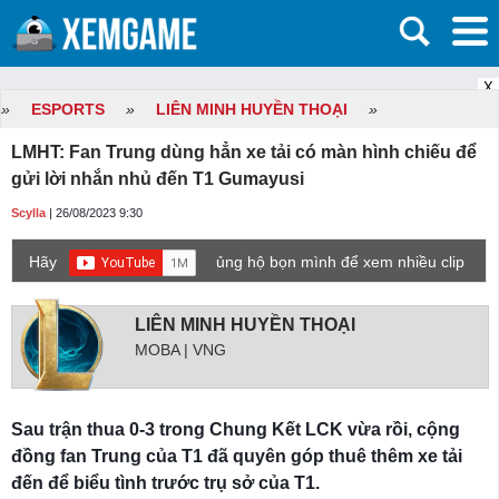
X
»
ESPORTS
»
LIÊN MINH HUYỀN THOẠI
»
LMHT: Fan Trung dùng hẳn xe tải có màn hình chiếu để
gửi lời nhắn nhủ đến T1 Gumayusi
Scylla
| 26/08/2023 9:30
Hãy
ủng hộ bọn mình để xem nhiều clip
game mới hơn nhé!
LIÊN MINH HUYỀN THOẠI
MOBA | VNG
Sau trận thua 0-3 trong Chung Kết LCK vừa rồi, cộng
đồng fan Trung của T1 đã quyên góp thuê thêm xe tải
đến để biểu tình trước trụ sở của T1.