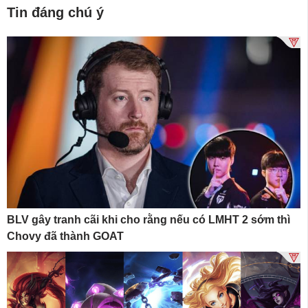
Tin đáng chú ý
BLV gây tranh cãi khi cho rằng nếu có LMHT 2 sớm thì
Chovy đã thành GOAT