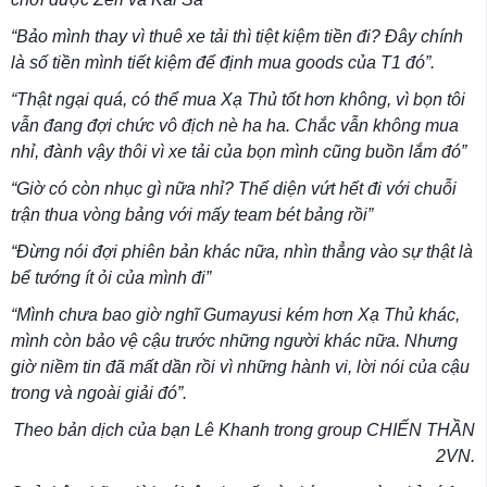
“Bảo mình thay vì thuê xe tải thì tiệt kiệm tiền đi? Đây chính
là số tiền mình tiết kiệm để định mua goods của T1 đó”.
“Thật ngại quá, có thể mua Xạ Thủ tốt hơn không, vì bọn tôi
vẫn đang đợi chức vô địch nè ha ha. Chắc vẫn không mua
nhỉ, đành vậy thôi vì xe tải của bọn mình cũng buồn lắm đó”
“Giờ có còn nhục gì nữa nhỉ? Thể diện vứt hết đi với chuỗi
trận thua vòng bảng với mấy team bét bảng rồi”
“Đừng nói đợi phiên bản khác nữa, nhìn thẳng vào sự thật là
bể tướng ít ỏi của mình đi”
“Mình chưa bao giờ nghĩ Gumayusi kém hơn Xạ Thủ khác,
mình còn bảo vệ cậu trước những người khác nữa. Nhưng
giờ niềm tin đã mất dần rồi vì những hành vi, lời nói của cậu
trong và ngoài giải đó”.
Theo bản dịch của bạn Lê Khanh trong group CHIẾN THẦN
2VN.