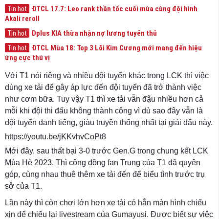
ĐTCL 17.7: Leo rank thần tốc cuối mùa cùng đội hình
Tin hot
Akali reroll
Dplus KIA thừa nhận nợ lương tuyển thủ
Tin hot
ĐTCL Mùa 18: Top 3 Lõi Kim Cương mới mang đến hiệu
Tin hot
ứng cực thú vị
Với T1 nói riêng và nhiều đội tuyển khác trong LCK thì việc
dùng xe tải để gây áp lực đến đội tuyển đã trở thành việc
như cơm bữa. Tuy vậy T1 thì xe tải vẫn đậu nhiều hơn cả
mỗi khi đội thi đấu không thành công vì dù sao đây vẫn là
đội tuyển danh tiếng, giàu truyền thống nhất tại giải đấu này.
https://youtu.be/jKKvhvCoPt8
Mới đây, sau thất bại 3-0 trước Gen.G trong chung kết LCK
Mùa Hè 2023. Thì cộng đồng fan Trung của T1 đã quyên
góp, cùng nhau thuê thêm xe tải đến để biểu tình trước trụ
sở của T1.
Lần này thì còn chơi lớn hơn xe tải có hẳn màn hình chiếu
xịn để chiếu lại livestream của Gumayusi. Được biết sự việc