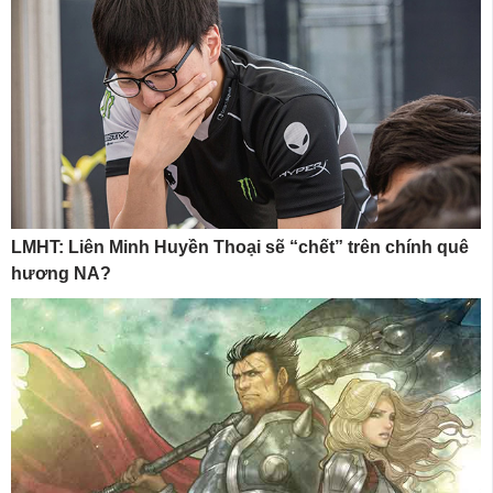
LMHT: Liên Minh Huyền Thoại sẽ “chết” trên chính quê
hương NA?