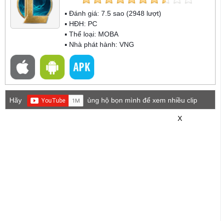
▪ Đánh giá:
7.5
sao (
2948
lượt)
▪ HĐH:
PC
▪ Thể loại:
MOBA
▪ Nhà phát hành: VNG
Hãy
ủng hộ bọn mình để xem nhiều clip
game mới hơn nhé!
X