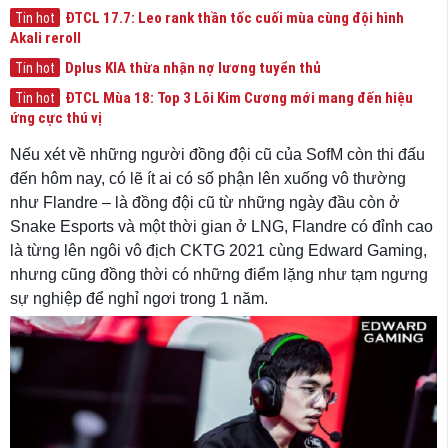
ĐTCL 17.7: Leo rank thần tốc cuối mùa cùng đội hình
Tin hot
Akali reroll
Dplus KIA thừa nhận nợ lương tuyển thủ
Tin hot
ĐTCL Mùa 18: Top 3 Lõi Kim Cương mới mang đến hiệu
Tin hot
ứng cực thú vị
Nếu xét về những người đồng đội cũ của SofM còn thi đấu
đến hôm nay, có lẽ ít ai có số phận lên xuống vô thường
như Flandre – là đồng đội cũ từ những ngày đầu còn ở
Snake Esports và một thời gian ở LNG, Flandre có đỉnh cao
là từng lên ngôi vô địch CKTG 2021 cùng Edward Gaming,
nhưng cũng đồng thời có những điểm lặng như tạm ngưng
sự nghiệp để nghỉ ngơi trong 1 năm.