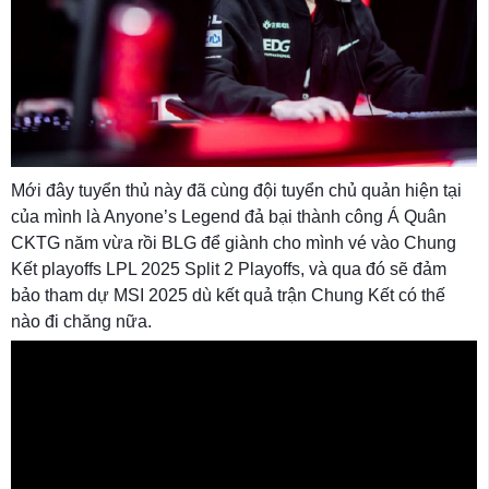
Mới đây tuyển thủ này đã cùng đội tuyển chủ quản hiện tại
của mình là Anyone’s Legend đả bại thành công Á Quân
CKTG năm vừa rồi BLG để giành cho mình vé vào Chung
Kết playoffs LPL 2025 Split 2 Playoffs, và qua đó sẽ đảm
bảo tham dự MSI 2025 dù kết quả trận Chung Kết có thế
nào đi chăng nữa.