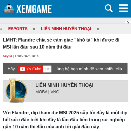
X
»
ESPORTS
»
LIÊN MINH HUYỀN THOẠI
»
LMHT: Flandre chia sẻ cảm giác “khó tả” khi được đi
MSI lần đầu sau 10 năm thi đấu
Scylla
| 12/06/2025 10:00
Hãy
ủng hộ bọn mình để xem nhiều clip
game mới hơn nhé!
LIÊN MINH HUYỀN THOẠI
MOBA | VNG
Với Flandre, dịp tham dự MSI 2025 sắp tới đây là một dịp
hết sức đặc biệt khi đây là lần đầu tiên trong sự nghiệp
gần 10 năm thi đấu của anh tới giải đấu này.