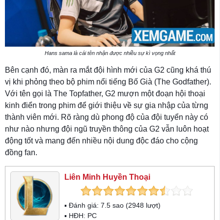
Hans sama là cái tên nhận được nhiều sự kì vọng nhất
Bên cạnh đó, màn ra mắt đội hình mới của G2 cũng khá thú
vị khi phỏng theo bộ phim nổi tiếng Bố Già (The Godfather).
Với tên gọi là The Topfather, G2 mượn một đoạn hội thoại
kinh điển trong phim để giới thiệu về sự gia nhập của từng
thành viên mới. Rõ ràng dù phong độ của đội tuyển này có
như nào nhưng đội ngũ truyền thông của G2 vẫn luôn hoạt
động tốt và mang đến nhiều nội dung độc đáo cho cộng
đồng fan.
Liên Minh Huyền Thoại
▪ Đánh giá:
7.5
sao (
2948
lượt)
▪ HĐH:
PC