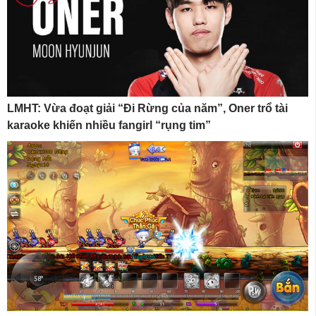
LMHT: Vừa đoạt giải “Đi Rừng của năm”, Oner trổ tài
karaoke khiến nhiều fangirl “rụng tim”