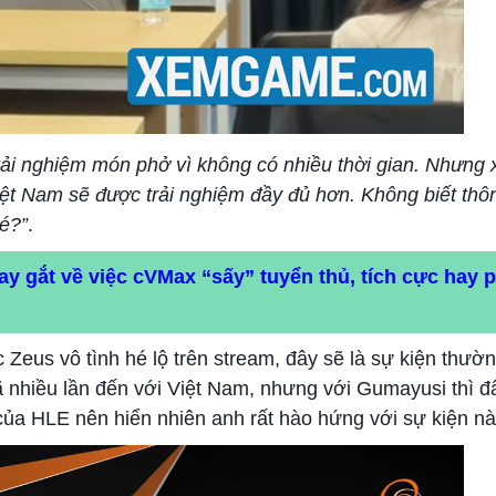
rải nghiệm món phở vì không có nhiều thời gian. Nhưng x
Việt Nam sẽ được trải nghiệm đầy đủ hơn. Không biết thôn
hé?”
.
ay gắt về việc cVMax “sấy” tuyển thủ, tích cực hay 
eus vô tình hé lộ trên stream, đây sẽ là sự kiện thườn
 nhiều lần đến với Việt Nam, nhưng với Gumayusi thì đâ
ủa HLE nên hiển nhiên anh rất hào hứng với sự kiện nà