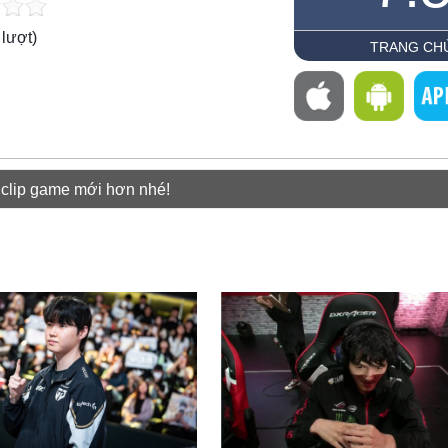
lượt)
TRANG CH
 clip game mới hơn nhé!