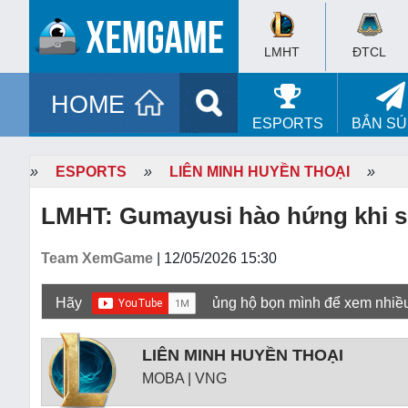
LMHT
ĐTCL
HOME
ESPORTS
BẮN S
»
ESPORTS
»
LIÊN MINH HUYỀN THOẠI
»
LMHT: Gumayusi hào hứng khi sẽ
Team XemGame
| 12/05/2026 15:30
Hãy
ủng hộ bọn mình để xem nhiề
LIÊN MINH HUYỀN THOẠI
MOBA | VNG