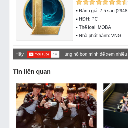
▪ Đánh giá:
7.5
sao (
2948
▪ HĐH:
PC
▪ Thể loại:
MOBA
▪ Nhà phát hành: VNG
Hãy
ủng hộ bọn mình để xem nhiều
Tin liên quan