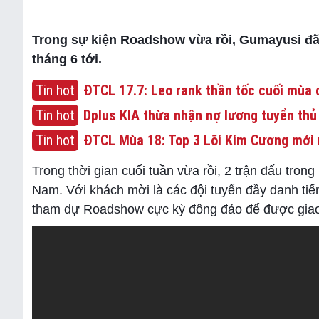
Trong sự kiện Roadshow vừa rồi, Gumayusi đã 
tháng 6 tới.
Tin hot
ĐTCL 17.7: Leo rank thần tốc cuối mùa c
Tin hot
Dplus KIA thừa nhận nợ lương tuyển thủ
Tin hot
ĐTCL Mùa 18: Top 3 Lõi Kim Cương mới 
Trong thời gian cuối tuần vừa rồi, 2 trận đấu tro
Nam. Với khách mời là các đội tuyển đầy danh ti
tham dự Roadshow cực kỳ đông đảo để được giao 