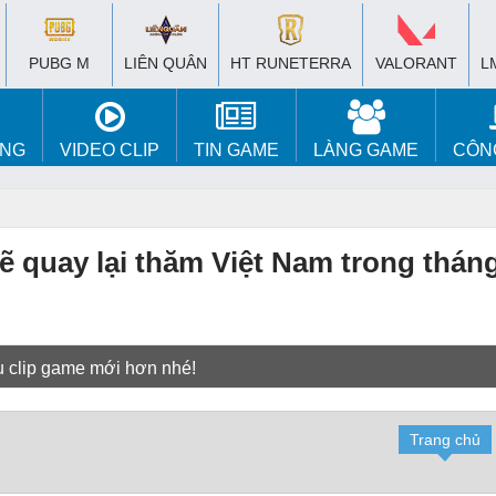
PUBG M
LIÊN QUÂN
HT RUNETERRA
VALORANT
L
ÚNG
VIDEO CLIP
TIN GAME
LÀNG GAME
CÔN
 quay lại thăm Việt Nam trong tháng
u clip game mới hơn nhé!
Trang chủ