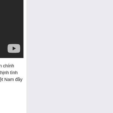
h chính
hịnh tình
iệt Nam đầy