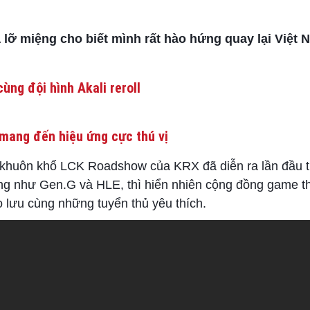
lỡ miệng cho biết mình rất hào hứng quay lại Việt 
ùng đội hình Akali reroll
mang đến hiệu ứng cực thú vị
ng khuôn khổ LCK Roadshow của KRX đã diễn ra lần đầu ti
ếng như Gen.G và HLE, thì hiển nhiên cộng đồng game th
lưu cùng những tuyển thủ yêu thích.