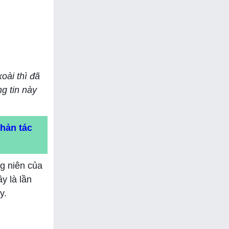
oài thì đã
g tin này
phản tác
g niên của
y là lần
y.