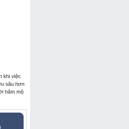
 khi việc
lưu sâu hơn
ười hâm mộ
5