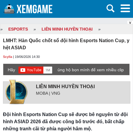
X
»
ESPORTS
»
LIÊN MINH HUYỀN THOẠI
»
LMHT: Hàn Quốc chốt sổ đội hình Esports Nation Cup, y
hệt ASIAD
Scylla
| 19/06/2026 14:30
Hãy
ủng hộ bọn mình để xem nhiều clip
game mới hơn nhé!
LIÊN MINH HUYỀN THOẠI
MOBA | VNG
Đội hình Esports Nation Cup sẽ được bê nguyên từ đội
hình ASIAD 2026 đã được công bố trước đó, bất chấp
những tranh cãi từ phía người hâm mộ.