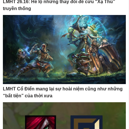
LMHT 26.16: Hé lộ những thay đổi để cứu “Xạ Thủ”
truyền thống
LMHT Cổ Điển mang lại sự hoài niệm cũng như những
“bất tiện” của thời xưa