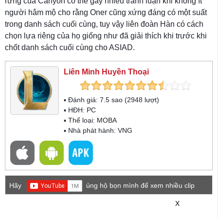
rừng của Canyon có thể gây nhiều tranh luận khi không ít
người hâm mộ cho rằng Oner cũng xứng đáng có một suất
trong danh sách cuối cùng, tuy vậy liên đoàn Hàn có cách
chọn lựa riêng của họ giống như đã giải thích khi trước khi
chốt danh sách cuối cùng cho ASIAD.
Liên Minh Huyền Thoại
▪ Đánh giá:
7.5
sao (
2948
lượt)
▪ HĐH:
PC
▪ Thể loại:
MOBA
▪ Nhà phát hành: VNG
Hãy
ủng hộ bọn mình để xem nhiều clip
game mới hơn nhé!
X