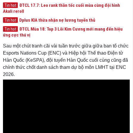
ĐTCL 17.7: Leo rank thần tốc cuối mùa cùng đội hình
Tin hot
Akali reroll
Dplus KIA thừa nhận nợ lương tuyển thủ
Tin hot
ĐTCL Mùa 18: Top 3 Lõi Kim Cương mới mang đến hiệu
Tin hot
ứng cực thú vị
Sau một chút tranh cãi vài tuần trước giữa giữa ban tổ chức
Esports Nations Cup (ENC) và Hiệp hội Thể thao Điện tử
Hàn Quốc (KeSPA), đội tuyển Hàn Quốc cuối cùng cũng đã
chính thức chốt danh sách tham dự bộ môn LMHT tại ENC
2026.