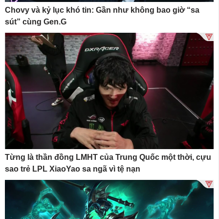
Chovy và kỷ lục khó tin: Gần như không bao giờ “sa
sút” cùng Gen.G
Từng là thần đồng LMHT của Trung Quốc một thời, cựu
sao trẻ LPL XiaoYao sa ngã vì tệ nạn