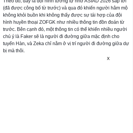
Theo đó, đây là đội hình tương tự như ASIAD 2026 sắp tới
(đã được công bố từ trước) và qua đó khiến người hâm mộ
không khỏi buồn khi không thấy được sự tái hợp của đội
hình huyền thoại ZOFGK như nhiều thông tin đồn đoán từ
trước. Bên cạnh đó, một thông tin có thể khiến nhiều người
chú ý là Faker sẽ là người đi đường giữa mặc định cho
tuyển Hàn, và Zeka chỉ nằm ở vị trí người đi đường giữa dự
bị mà thôi.
X