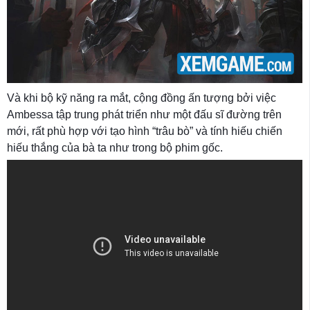
Và khi bộ kỹ năng ra mắt, cộng đồng ấn tượng bởi việc
Ambessa tập trung phát triển như một đấu sĩ đường trên
mới, rất phù hợp với tạo hình “trâu bò” và tính hiếu chiến
hiếu thắng của bà ta như trong bộ phim gốc.