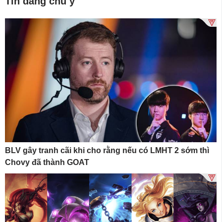
Tin đáng chú ý
BLV gây tranh cãi khi cho rằng nếu có LMHT 2 sớm thì
Chovy đã thành GOAT