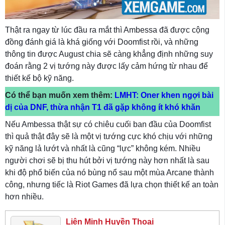
Thật ra ngay từ lúc đầu ra mắt thì Ambessa đã được cộng
đồng đánh giá là khá giống với Doomfist rồi, và những
thông tin được August chia sẽ càng khẳng định những suy
đoán rằng 2 vị tướng này được lấy cảm hứng từ nhau để
thiết kế bộ kỹ năng.
Có thể bạn muốn xem thêm:
LMHT: Oner khen ngợi bài
dị của DNF, thừa nhận T1 đã gặp không ít khó khăn
Nếu Ambessa thật sự có chiêu cuối ban đầu của Doomfist
thì quả thật đây sẽ là một vị tướng cực khó chịu với những
kỹ năng lả lướt và nhất là cũng “lực” không kém. Nhiều
người chơi sẽ bị thu hút bởi vị tướng này hơn nhất là sau
khi độ phổ biến của nó bùng nổ sau một mùa Arcane thành
công, nhưng tiếc là Riot Games đã lựa chọn thiết kế an toàn
hơn nhiều.
Liên Minh Huyền Thoại