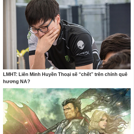
LMHT: Liên Minh Huyền Thoại sẽ “chết” trên chính quê
hương NA?