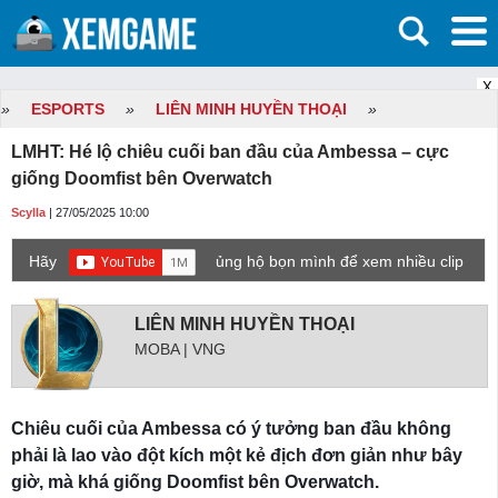
X
»
ESPORTS
»
LIÊN MINH HUYỀN THOẠI
»
LMHT: Hé lộ chiêu cuối ban đầu của Ambessa – cực
giống Doomfist bên Overwatch
Scylla
| 27/05/2025 10:00
Hãy
ủng hộ bọn mình để xem nhiều clip
game mới hơn nhé!
LIÊN MINH HUYỀN THOẠI
MOBA | VNG
Chiêu cuối của Ambessa có ý tưởng ban đầu không
phải là lao vào đột kích một kẻ địch đơn giản như bây
giờ, mà khá giống Doomfist bên Overwatch.