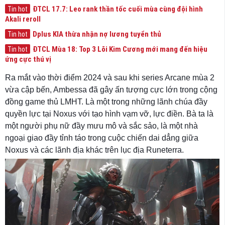
ĐTCL 17.7: Leo rank thần tốc cuối mùa cùng đội hình
Tin hot
Akali reroll
Dplus KIA thừa nhận nợ lương tuyển thủ
Tin hot
ĐTCL Mùa 18: Top 3 Lõi Kim Cương mới mang đến hiệu
Tin hot
ứng cực thú vị
Ra mắt vào thời điểm 2024 và sau khi series Arcane mùa 2
vừa cập bến, Ambessa đã gây ấn tượng cực lớn trong cộng
đồng game thủ LMHT. Là một trong những lãnh chúa đầy
quyền lực tại Noxus với tạo hình vạm vỡ, lực điền. Bà ta là
một người phụ nữ đầy mưu mô và sắc sảo, là một nhà
ngoại giao đầy tỉnh táo trong cuộc chiến dai dẳng giữa
Noxus và các lãnh địa khác trên lục địa Runeterra.