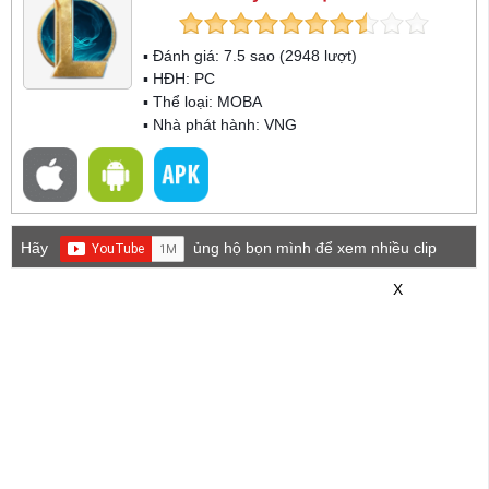
▪ Đánh giá:
7.5
sao (
2948
lượt)
▪ HĐH:
PC
▪ Thể loại:
MOBA
▪ Nhà phát hành: VNG
Hãy
ủng hộ bọn mình để xem nhiều clip
game mới hơn nhé!
X