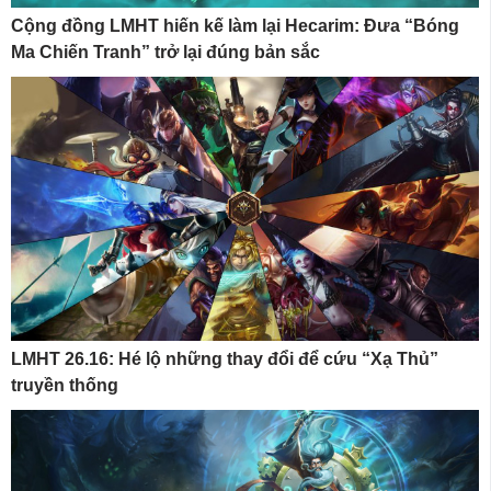
Cộng đồng LMHT hiến kế làm lại Hecarim: Đưa “Bóng
Ma Chiến Tranh” trở lại đúng bản sắc
LMHT 26.16: Hé lộ những thay đổi để cứu “Xạ Thủ”
truyền thống