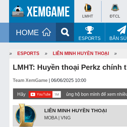
LMHT
ĐTCL
HOME
ESPORTS
BẮN S
»
ESPORTS
»
LIÊN MINH HUYỀN THOẠI
»
LMHT: Huyền thoại Perkz chính 
Team XemGame
| 06/06/2025 10:00
Hãy
ủng hộ bọn mình để xem nhiề
LIÊN MINH HUYỀN THOẠI
MOBA | VNG