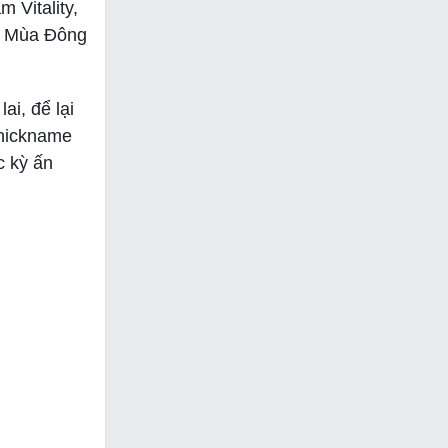
 Vitality,
EC Mùa Đông
ai, để lại
 nickname
c kỳ ấn