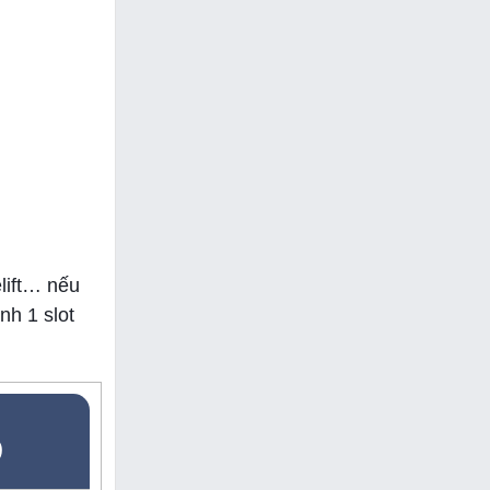
lift… nếu
nh 1 slot
5