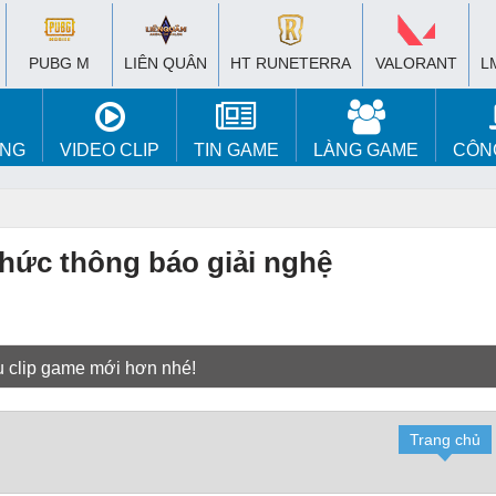
PUBG M
LIÊN QUÂN
HT RUNETERRA
VALORANT
L
ÚNG
VIDEO CLIP
TIN GAME
LÀNG GAME
CÔN
thức thông báo giải nghệ
u clip game mới hơn nhé!
Trang chủ