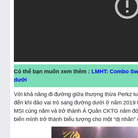
Có thể bạn muốn xem thêm :
LMHT: Combo Swai
dưới
Với khả năng đi đường giữa thượng thừa Perkz luô
đến khi đảo vai trò sang đường dưới ở năm 2019 t
MSI cùng năm và trở thành Á Quân CKTG năm đó. 
biến mình trở thành biểu tượng cho một “dị nhân”