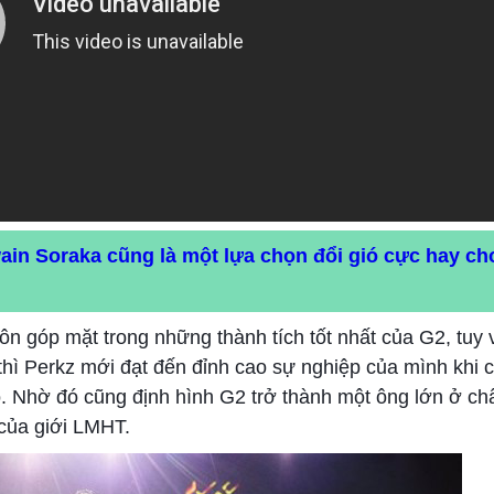
n Soraka cũng là một lựa chọn đổi gió cực hay c
n góp mặt trong những thành tích tốt nhất của G2, tuy 
hì Perkz mới đạt đến đỉnh cao sự nghiệp của mình khi c
Nhờ đó cũng định hình G2 trở thành một ông lớn ở ch
 của giới LMHT.