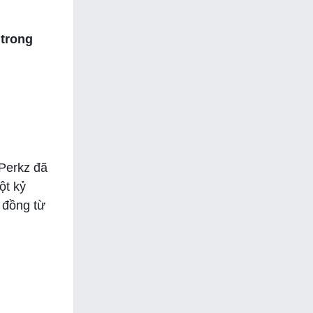
 trong
 Perkz đã
ột kỷ
 đồng từ