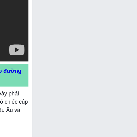
ho đường
vậy phải
ó chiếc cúp
âu Âu và