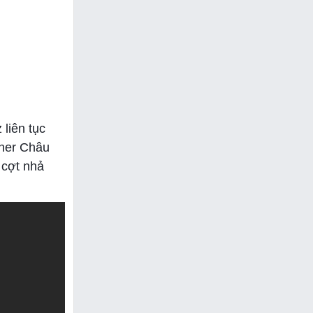
 liên tục
aner Châu
 cợt nhả