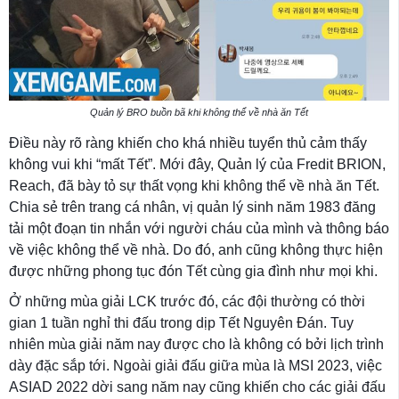
Quản lý BRO buồn bã khi không thể về nhà ăn Tết
Điều này rõ ràng khiến cho khá nhiều tuyển thủ cảm thấy
không vui khi “mất Tết”. Mới đây, Quản lý của Fredit BRION,
Reach, đã bày tỏ sự thất vọng khi không thể về nhà ăn Tết.
Chia sẻ trên trang cá nhân, vị quản lý sinh năm 1983 đăng
tải một đoạn tin nhắn với người cháu của mình và thông báo
về việc không thể về nhà. Do đó, anh cũng không thực hiện
được những phong tục đón Tết cùng gia đình như mọi khi.
Ở những mùa giải LCK trước đó, các đội thường có thời
gian 1 tuần nghỉ thi đấu trong dịp Tết Nguyên Đán. Tuy
nhiên mùa giải năm nay được cho là không có bởi lịch trình
dày đặc sắp tới. Ngoài giải đấu giữa mùa là MSI 2023, việc
ASIAD 2022 dời sang năm nay cũng khiến cho các giải đấu