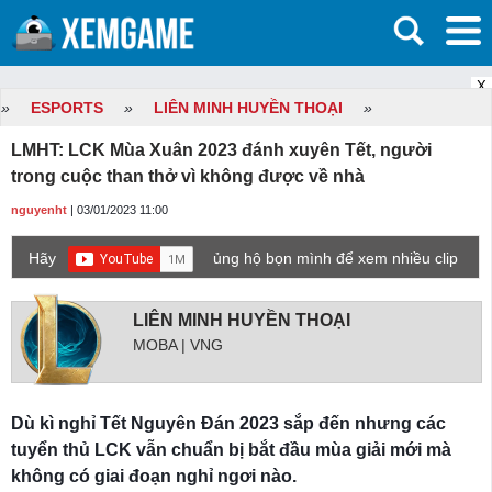
X
»
ESPORTS
»
LIÊN MINH HUYỀN THOẠI
»
LMHT: LCK Mùa Xuân 2023 đánh xuyên Tết, người
trong cuộc than thở vì không được về nhà
nguyenht
| 03/01/2023 11:00
Hãy
ủng hộ bọn mình để xem nhiều clip
game mới hơn nhé!
LIÊN MINH HUYỀN THOẠI
MOBA | VNG
Dù kì nghỉ Tết Nguyên Đán 2023 sắp đến nhưng các
tuyển thủ LCK vẫn chuẩn bị bắt đầu mùa giải mới mà
không có giai đoạn nghỉ ngơi nào.