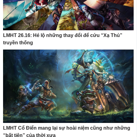
LMHT 26.16: Hé lộ những thay đổi để cứu “Xạ Thủ”
truyền thống
LMHT Cổ Điển mang lại sự hoài niệm cũng như những
“bất tiện” của thời xưa