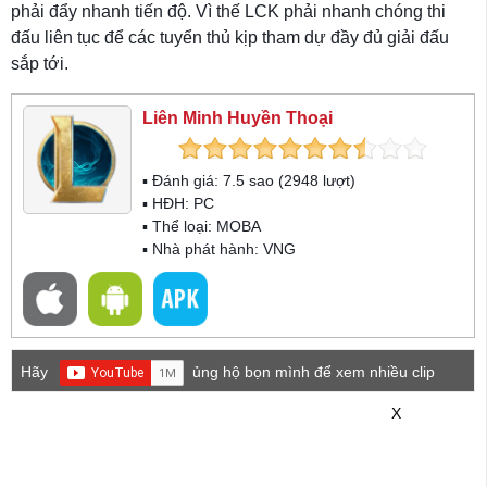
phải đẩy nhanh tiến độ. Vì thế LCK phải nhanh chóng thi
đấu liên tục để các tuyển thủ kịp tham dự đầy đủ giải đấu
sắp tới.
Liên Minh Huyền Thoại
▪ Đánh giá:
7.5
sao (
2948
lượt)
▪ HĐH:
PC
▪ Thể loại:
MOBA
▪ Nhà phát hành: VNG
Hãy
ủng hộ bọn mình để xem nhiều clip
game mới hơn nhé!
X