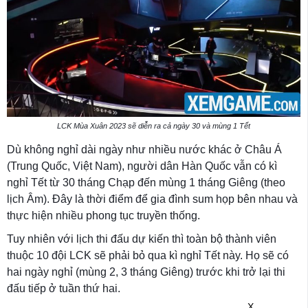
LCK Mùa Xuân 2023 sẽ diễn ra cả ngày 30 và mùng 1 Tết
Dù không nghỉ dài ngày như nhiều nước khác ở Châu Á
(Trung Quốc, Việt Nam), người dân Hàn Quốc vẫn có kì
nghỉ Tết từ 30 tháng Chạp đến mùng 1 tháng Giêng (theo
lịch Âm). Đây là thời điểm để gia đình sum họp bên nhau và
thực hiện nhiều phong tục truyền thống.
Tuy nhiên với lịch thi đấu dự kiến thì toàn bộ thành viên
thuộc 10 đội LCK sẽ phải bỏ qua kì nghỉ Tết này. Họ sẽ có
hai ngày nghỉ (mùng 2, 3 tháng Giêng) trước khi trở lại thi
đấu tiếp ở tuần thứ hai.
X