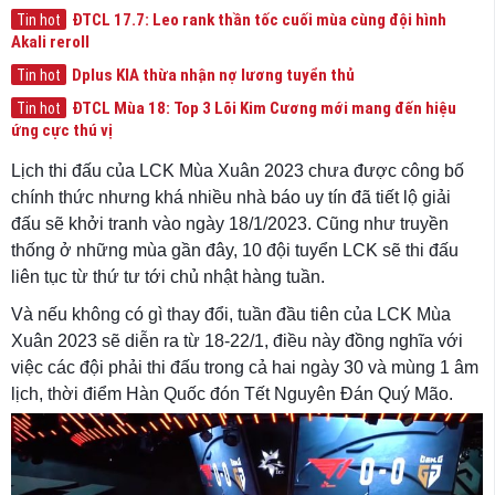
ĐTCL 17.7: Leo rank thần tốc cuối mùa cùng đội hình
Tin hot
Akali reroll
Dplus KIA thừa nhận nợ lương tuyển thủ
Tin hot
ĐTCL Mùa 18: Top 3 Lõi Kim Cương mới mang đến hiệu
Tin hot
ứng cực thú vị
Lịch thi đấu của LCK Mùa Xuân 2023 chưa được công bố
chính thức nhưng khá nhiều nhà báo uy tín đã tiết lộ giải
đấu sẽ khởi tranh vào ngày 18/1/2023. Cũng như truyền
thống ở những mùa gần đây, 10 đội tuyển LCK sẽ thi đấu
liên tục từ thứ tư tới chủ nhật hàng tuần.
Và nếu không có gì thay đổi, tuần đầu tiên của LCK Mùa
Xuân 2023 sẽ diễn ra từ 18-22/1, điều này đồng nghĩa với
việc các đội phải thi đấu trong cả hai ngày 30 và mùng 1 âm
lịch, thời điểm Hàn Quốc đón Tết Nguyên Đán Quý Mão.