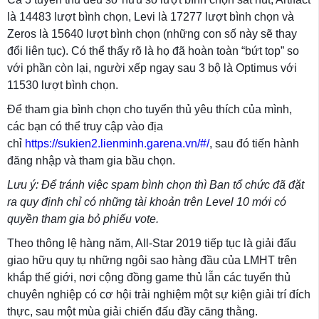
là 14483 lượt bình chọn, Levi là 17277 lượt bình chọn và
Zeros là 15640 lượt bình chọn (những con số này sẽ thay
đổi liên tục). Có thể thấy rõ là họ đã hoàn toàn “bứt top” so
với phần còn lại, người xếp ngay sau 3 bộ là Optimus với
11530 lượt bình chọn.
Để tham gia bình chọn cho tuyển thủ yêu thích của mình,
các bạn có thể truy cập vào địa
chỉ
https://sukien2.lienminh.garena.vn/#/
, sau đó tiến hành
đăng nhập và tham gia bầu chọn.
Lưu ý: Để tránh việc spam bình chọn thì Ban tổ chức đã đặt
ra quy định chỉ có những tài khoản trên Level 10 mới có
quyền tham gia bỏ phiếu vote.
Theo thông lệ hàng năm, All-Star 2019 tiếp tục là giải đấu
giao hữu quy tụ những ngôi sao hàng đầu của LMHT trên
khắp thế giới, nơi cộng đồng game thủ lẫn các tuyển thủ
chuyên nghiệp có cơ hội trải nghiệm một sự kiện giải trí đích
thực, sau một mùa giải chiến đấu đầy căng thằng.