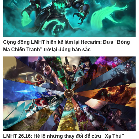
Cộng đồng LMHT hiến kế làm lại Hecarim: Đưa “Bóng
Ma Chiến Tranh” trở lại đúng bản sắc
LMHT 26.16: Hé lộ những thay đổi để cứu “Xạ Thủ”