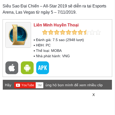
Siêu Sao Đại Chiến – All-Star 2019 sẽ diễn ra tại Esports
Arena, Las Vegas từ ngày 5 – 7/11/2019.
Liên Minh Huyền Thoại
▪ Đánh giá:
7.5
sao (
2948
lượt)
▪ HĐH:
PC
▪ Thể loại:
MOBA
▪ Nhà phát hành: VNG
Hãy
ủng hộ bọn mình để xem nhiều clip
game mới hơn nhé!
X