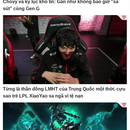
Chovy và kỷ lục khó tin: Gần như không bao giờ “sa
sút” cùng Gen.G
Từng là thần đồng LMHT của Trung Quốc một thời, cựu
sao trẻ LPL XiaoYao sa ngã vì tệ nạn