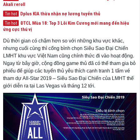
Akali reroll
Dplus KIA thừa nhận nợ lương tuyển thủ
Tin hot
ĐTCL Mùa 18: Top 3 Lõi Kim Cương mới mang đến hiệu
Tin hot
ứng cực thú vị
Dù thời gian có chậm hơn so với những khu vực khác,
nhưng cuối cùng thì cổng bình chọn Siêu Sao Đại Chiến
LMHT khu vực Việt Nam cũng chính thức đi vào hoạt động.
Ngay từ bây giờ, cộng đồng game thủ đã có thể tham gia bỏ
phiếu để giúp các tuyển thủ yêu thích cạnh tranh 1 tấm vé
tham dự All-Star 2019 – Siêu Sao Đại Chiến của LMHT thế
giới diễn ra tại Las Vegas và tháng 12 tới.