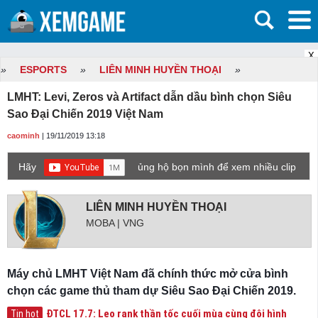
X
»
ESPORTS
»
LIÊN MINH HUYỀN THOẠI
»
LMHT: Levi, Zeros và Artifact dẫn dầu bình chọn Siêu
Sao Đại Chiến 2019 Việt Nam
caominh
| 19/11/2019 13:18
Hãy
ủng hộ bọn mình để xem nhiều clip
game mới hơn nhé!
LIÊN MINH HUYỀN THOẠI
MOBA | VNG
Máy chủ LMHT Việt Nam đã chính thức mở cửa bình
chọn các game thủ tham dự Siêu Sao Đại Chiến 2019.
ĐTCL 17.7: Leo rank thần tốc cuối mùa cùng đội hình
Tin hot