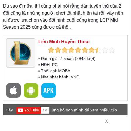
Dù sao đi nữa, thì cũng phải nói rằng dàn tuyển thủ của 2
đội cũng là những người chơi tốt nhất hiện tại rồi, vậy nên
ai được lựa chọn vào đội hình cuối cùng trong LCP Mid
Season 2025 cũng được cả thôi.
Liên Minh Huyền Thoại
▪ Đánh giá:
7.5
sao (
2948
lượt)
▪ HĐH:
PC
▪ Thể loại:
MOBA
▪ Nhà phát hành: VNG
Hãy
ủng hộ bọn mình để xem nhiều clip
game mới hơn nhé!
X