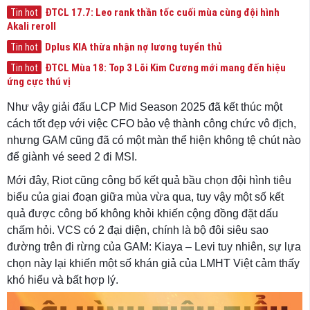
ĐTCL 17.7: Leo rank thần tốc cuối mùa cùng đội hình
Tin hot
Akali reroll
Dplus KIA thừa nhận nợ lương tuyển thủ
Tin hot
ĐTCL Mùa 18: Top 3 Lõi Kim Cương mới mang đến hiệu
Tin hot
ứng cực thú vị
Như vậy giải đấu LCP Mid Season 2025 đã kết thúc một
cách tốt đẹp với việc CFO bảo vệ thành công chức vô địch,
nhưng GAM cũng đã có một màn thể hiện không tệ chút nào
để giành vé seed 2 đi MSI.
Mới đây, Riot cũng công bố kết quả bầu chọn đội hình tiêu
biểu của giai đoạn giữa mùa vừa qua, tuy vậy một số kết
quả được công bố không khỏi khiến cộng đồng đặt dấu
chấm hỏi. VCS có 2 đại diện, chính là bộ đôi siêu sao
đường trên đi rừng của GAM: Kiaya – Levi tuy nhiên, sự lựa
chọn này lại khiến một số khán giả của LMHT Việt cảm thấy
khó hiểu và bất hợp lý.