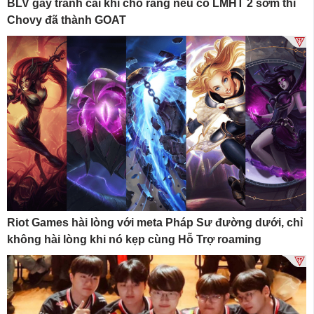
BLV gây tranh cãi khi cho rằng nếu có LMHT 2 sớm thì
Chovy đã thành GOAT
Riot Games hài lòng với meta Pháp Sư đường dưới, chỉ
không hài lòng khi nó kẹp cùng Hỗ Trợ roaming