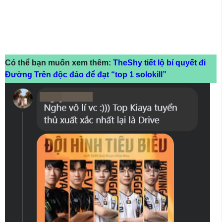
Có thể bạn muốn xem thêm:
TheShy tiết lộ bí quyết đi
Đường Trên độc đáo để đạt “top 1 solokill”