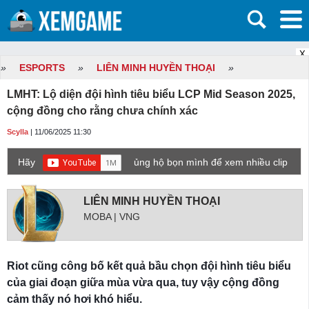
X
»
ESPORTS
»
LIÊN MINH HUYỀN THOẠI
»
LMHT: Lộ diện đội hình tiêu biểu LCP Mid Season 2025,
cộng đồng cho rằng chưa chính xác
Scylla
| 11/06/2025 11:30
Hãy
ủng hộ bọn mình để xem nhiều clip
game mới hơn nhé!
LIÊN MINH HUYỀN THOẠI
MOBA | VNG
Riot cũng công bố kết quả bầu chọn đội hình tiêu biểu
của giai đoạn giữa mùa vừa qua, tuy vậy cộng đồng
cảm thấy nó hơi khó hiểu.