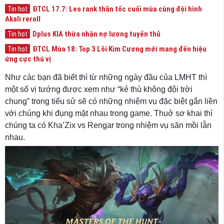
ĐTCL 17.7: Leo rank thần tốc cuối mùa cùng đội hình
Tin hot
Akali reroll
Dplus KIA thừa nhận nợ lương tuyển thủ
Tin hot
ĐTCL Mùa 18: Top 3 Lõi Kim Cương mới mang đến hiệu
Tin hot
ứng cực thú vị
Như các bạn đã biết thì từ những ngày đầu của LMHT thì
một số vị tướng được xem như “kẻ thù không đội trời
chung” trong tiểu sử sẽ có những nhiệm vụ đặc biệt gắn liền
với chúng khi đụng mặt nhau trong game. Thuở sơ khai thì
chúng ta có Kha’Zix vs Rengar trong nhiệm vụ săn mồi lẫn
nhau.