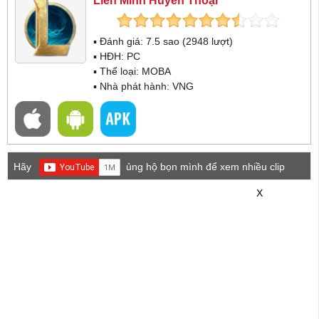
Liên Minh Huyền Thoại
▪ Đánh giá:
7.5
sao (
2948
lượt)
▪ HĐH:
PC
▪ Thể loại:
MOBA
▪ Nhà phát hành: VNG
Hãy
ủng hộ bọn mình để xem nhiều clip
game mới hơn nhé!
X