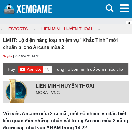
X
»
ESPORTS
»
LIÊN MINH HUYỀN THOẠI
»
LMHT: Lộ diện hàng loạt nhiệm vụ “Khắc Tinh” mới
chuẩn bị cho Arcane mùa 2
Scylla
| 23/10/2024 14:30
Hãy
ủng hộ bọn mình để xem nhiều clip
game mới hơn nhé!
LIÊN MINH HUYỀN THOẠI
MOBA | VNG
Với việc Arcane mùa 2 ra mắt, một số nhiệm vụ đặc biệt
liên quan đến những nhân vật trong Arcane mùa 2 cũng
được cập nhật vào ARAM trong 14.22.