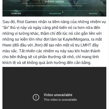
Sau đó, Riot Games nhận ra tiềm năng của những nhiệm vụ
“ẩn” thú vị này và ngày càng phổ biến nó ra hơn nữa đến
những vị tướng khác, thậm chí đôi lúc nó còn gắn liền với
những sự kiện lớn như đợt làm lại Kayle/Morgana, ra mắt
Hwei (đối đầu với Jhin) để tạo nên một vũ trụ LMHT đầy
màu sắc. Tất nhiên các nhiệm vụ này sau khi hoàn thành
cho bên thắng sẽ có phần thưởng rất nhỏ, chỉ mang tính
khích lệ và sẽ không quá ảnh hưởng đến cân bằng.