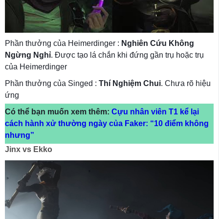
Phần thưởng của Heimerdinger :
Nghiên Cứu Không
Ngừng Nghỉ
. Được tạo lá chắn khi đứng gần trụ hoặc trụ
của Heimerdinger
Phần thưởng của Singed :
Thí Nghiệm Chui
. Chưa rõ hiệu
ứng
Có thể bạn muốn xem thêm:
Cựu nhân viên T1 kể lại
cách hành xử thường ngày của Faker: “10 điểm không
nhưng”
Jinx vs Ekko