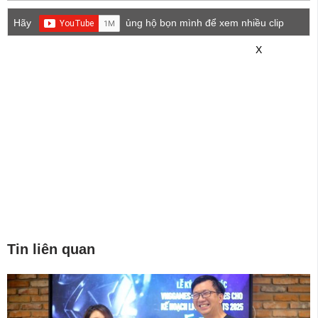
Hãy
ủng hộ bọn mình để xem nhiều clip
game mới hơn nhé!
X
Tin liên quan