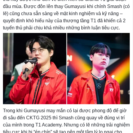
đầu mùa. Được đôn lên thay Gumayusi khi chính Smash (có
lẽ) cũng chưa sẵn sàng về mặt kinh nghiệm và kỹ năng –
quyết định khó hiểu này của thượng tầng T1 đã khiến cả 2
tuyển thủ phải chịu khá nhiều những bình luận tiêu cực.
Trong khi Gumayusi may mắn có lại được phong độ để giờ
đi sâu đến CKTG 2025 thì Smash cũng quay về đúng vị trí
của mình trong T1 Academy. Nhưng có lẽ những trải nghiệm
tiêu cực khi bị “ép chín” sẽ tạo nên một tâm lý lo ngại cho