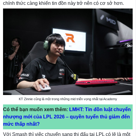
chính thức càng khiến tin đồn này trở nên có cơ sở hơn.
KT Zinnie cũng là một trong những mid triển vọng nhất tại Academy
Có thể bạn muốn xem thêm:
LMHT: Tin đồn luật chuyển
nhượng mới của LPL 2026 – quyền tuyển thủ giảm đến
mức thấp nhất?
Với Smash thì việc chuyển sang thi đấu tại LPL có lẽ là một