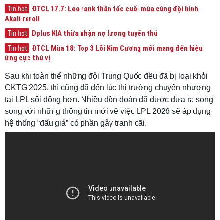
ĐTCL 17.7: Leo rank thần tốc cuối mùa cùng đội hình
Tin hot
Akali reroll
Dplus KIA thừa nhận nợ lương tuyển thủ
Tin hot
ĐTCL Mùa 18: Top 3 Lõi Kim Cương mới mang đến hiệu
Tin hot
ứng cực thú vị
Sau khi toàn thể những đội Trung Quốc đều đã bị loại khỏi
CKTG 2025, thì cũng đã đến lúc thị trường chuyển nhượng
tại LPL sôi động hơn. Nhiều đồn đoán đã được đưa ra song
song với những thông tin mới về việc LPL 2026 sẽ áp dụng
hệ thống “đấu giá” có phần gây tranh cãi.