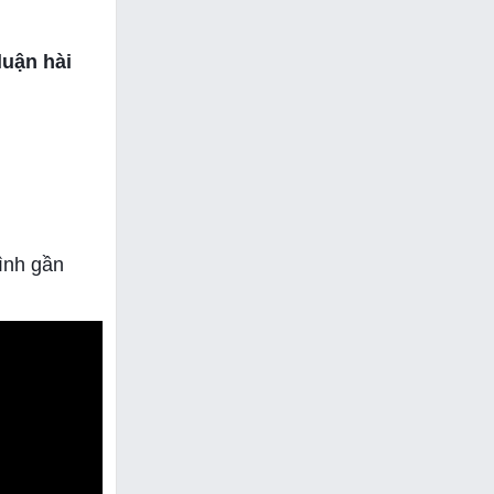
uận hài
ình gần