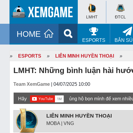
LMHT
ĐTCL
HOME
ESPORTS
BẮN S
»
ESPORTS
»
LIÊN MINH HUYỀN THOẠI
»
LMHT: Những bình luận hài hước
Team XemGame
| 04/07/2025 10:00
Hãy
ủng hộ bọn mình để xem nhiề
LIÊN MINH HUYỀN THOẠI
MOBA | VNG