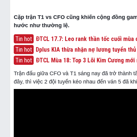
Cặp trận T1 vs CFO cũng khiến cộng đồng gam
hước như thường lệ.
Tin hot
ĐTCL 17.7: Leo rank thần tốc cuối mùa c
Tin hot
Dplus KIA thừa nhận nợ lương tuyển thủ
Tin hot
ĐTCL Mùa 18: Top 3 Lõi Kim Cương mới 
Trận đấu giữa CFO và T1 sáng nay đã trở thành tâ
đây, thì việc 2 đội tuyển kéo nhau đến ván 5 đã k