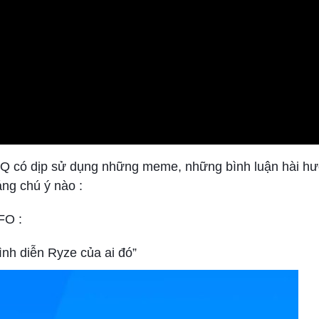
TQ có dịp sử dụng những meme, những bình luận hài h
ng chú ý nào :
FO :
ình diễn Ryze của ai đó”