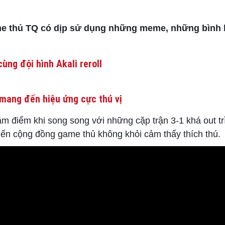
e thủ TQ có dịp sử dụng những meme, những bình l
ùng đội hình Akali reroll
mang đến hiệu ứng cực thú vị
m điểm khi song song với những cặp trận 3-1 khá out tr
hiến cộng đồng game thủ không khỏi cảm thấy thích thú.