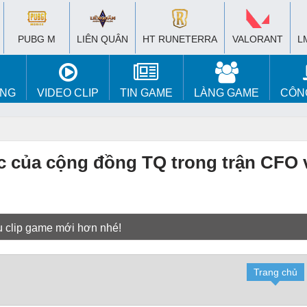
PUBG M
LIÊN QUÂN
HT RUNETERRA
VALORANT
L
ÚNG
VIDEO CLIP
TIN GAME
LÀNG GAME
CÔN
 của cộng đồng TQ trong trận CFO 
u clip game mới hơn nhé!
Trang chủ