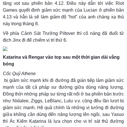
tăng vọt sau phiên bản 4.12. Điều này dẫn tới việc Riot
Games quyết định giảm sức mạnh của Lucian ở phiên bản
4.13 và hẳn là sẽ làm giảm độ “hot” của anh chàng xạ thủ
này trong tháng 8.
Về phía Cảnh Sát Trưởng Piltover thì cô nàng đã đuổi tử
địch Jinx đi để chiếm vị trí thứ 6.
Katarina và Rengar vào top sau một thời gian dài vắng
bóng
Cốc Quỷ Athene
bị giảm sức mạnh khi đi đường đã gián tiếp làm giảm sức
mạnh của tất cả pháp sư đường giữa dùng năng lượng.
Đồng thời những pháp sư từng rất nổi ở ba phiên bản trước
như Nidalee, Ziggs, LeBlanc, Lulu v.v. cũng đều lần lượt bị
giảm sức mạnh. Hệ quả chính là những vị tướng đi đường
giữa không cần dùng đến năng lượng lên ngôi, sau Yasuo
thì Ác Kiếm Katarina là lựa chọn cho vị trí sát thủ đường