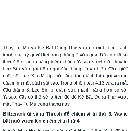
Thầy Tu Mù và Kẻ Bất Dung Thứ vừa có một cuộc cạnh
tranh cực kỳ quyết liệt trong tháng 7 vừa qua. Đã có một số
thời điểm, anh chàng kiếm khách Yasuo vượt mặt thầy tu
Lee Sin và ngồi trên ngôi đầu bảng. Tuy nhiên đến “giờ”
chốt sổ, Lee Sin đã kịp thời tăng tốc giành lại ngôi vương
của mình một cách sát sao. Trong phiên bản 4.13 vừa ra mắt
đầu tháng 8, Lee Sin bị giảm sức mạnh nặng hơn so với
Yasuo, đây có thể sẽ là tiền đề để Kẻ Bất Dung Thứ vượt
mặt Thầy Tu Mù trong tháng này.
Blitzcrank ủi văng Thresh để chiếm vị trí thứ 3, Vayne
bất ngờ vươn lên chiếm vị trí thứ 4
Người Máy Hơi Nước ủi văng Cai Ngục Xiềng Xích để trở