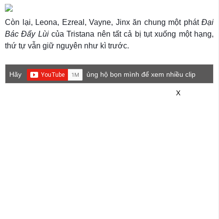
Còn lại, Leona, Ezreal, Vayne, Jinx ăn chung một phát
Đại
Bác Đẩy Lùi
của Tristana nên tất cả bị tụt xuống một hạng,
thứ tự vẫn giữ nguyên như kì trước.
Hãy
ủng hộ bọn mình để xem nhiều clip
game mới hơn nhé!
X