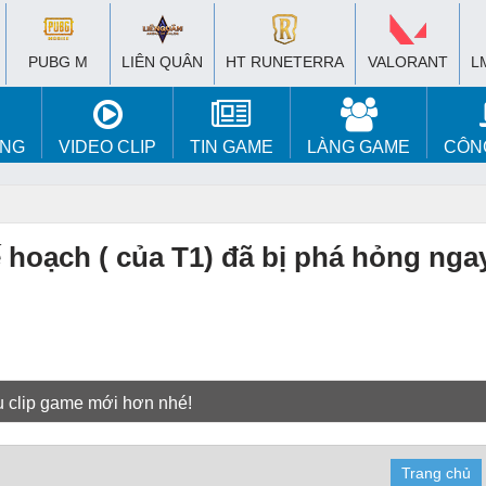
PUBG M
LIÊN QUÂN
HT RUNETERRA
VALORANT
L
ÚNG
VIDEO CLIP
TIN GAME
LÀNG GAME
CÔN
hoạch ( của T1) đã bị phá hỏng nga
u clip game mới hơn nhé!
Trang chủ