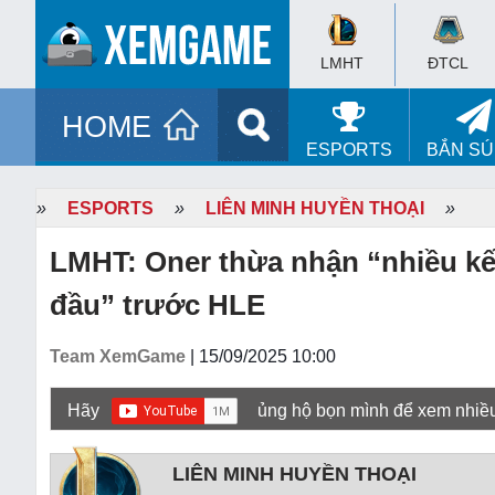
LMHT
ĐTCL
HOME
ESPORTS
BẮN S
»
ESPORTS
»
LIÊN MINH HUYỀN THOẠI
»
LMHT: Oner thừa nhận “nhiều kế 
đầu” trước HLE
Team XemGame
| 15/09/2025 10:00
Hãy
ủng hộ bọn mình để xem nhiề
LIÊN MINH HUYỀN THOẠI