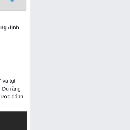
ẳng định
 và tụt
. Dù rằng
 được đánh