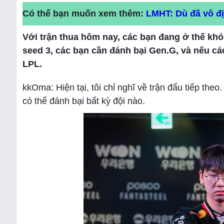
Có thể bạn muốn xem thêm:
LMHT: Dù đã vô đị
Với trận thua hôm nay, các bạn đang ở thế kh
seed 3, các bạn cần đánh bại Gen.G, và nếu các
LPL.
kkOma: Hiện tại, tôi chỉ nghĩ về trận đấu tiếp theo.
có thể đánh bại bất kỳ đội nào.