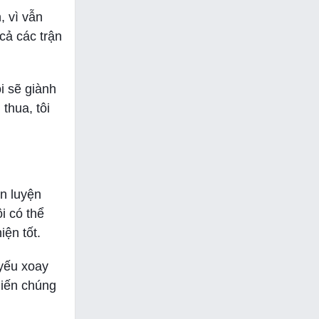
, vì vẫn
cả các trận
i sẽ giành
thua, tôi
ấn luyện
i có thể
iện tốt.
 yếu xoay
hiến chúng