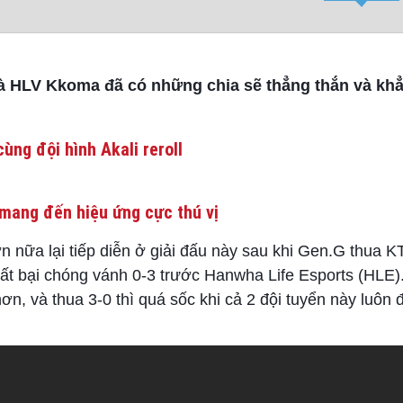
và HLV Kkoma đã có những chia sẽ thẳng thắn và kh
ùng đội hình Akali reroll
mang đến hiệu ứng cực thú vị
nữa lại tiếp diễn ở giải đấu này sau khi Gen.G thua KT
ất bại chóng vánh 0-3 trước Hanwha Life Esports (HLE)
hơn, và thua 3-0 thì quá sốc khi cả 2 đội tuyển này luôn