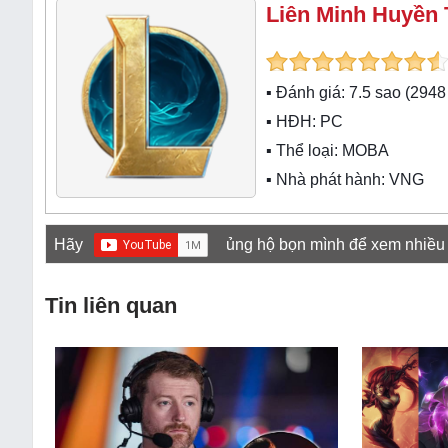
Liên Minh Huyền 
▪ Đánh giá:
7.5
sao (
2948
▪ HĐH:
PC
▪ Thể loại:
MOBA
▪ Nhà phát hành: VNG
Hãy
ủng hộ bọn mình để xem nhiều
Tin liên quan