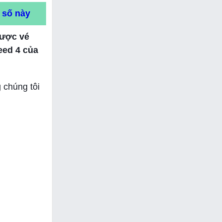
 số này
được vé
eed 4 của
g chúng tôi