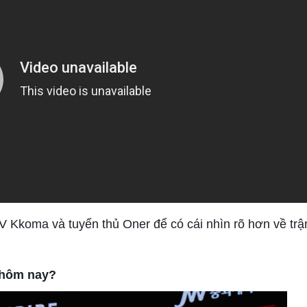
 Kkoma và tuyển thủ Oner để có cái nhìn rõ hơn về trậ
u hôm nay?