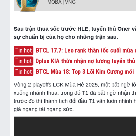
MOBA | VNG
Sau trận thua sốc trước HLE, tuyển thủ Oner 
sự chuẩn bị của họ cho những trận sau.
Tin hot
ĐTCL 17.7: Leo rank thần tốc cuối mùa c
Tin hot
Dplus KIA thừa nhận nợ lương tuyển thủ
Tin hot
ĐTCL Mùa 18: Top 3 Lõi Kim Cương mới 
Vòng 2 playoffs LCK Mùa Hè 2025, một bất ngờ lớn 
xuống nhánh thua. trong đó T1 đã bất ngờ nhận th
trước đó thì thành tích đối đầu T1 vẫn luôn nhỉnh 
giá ngang tài ngang sức.