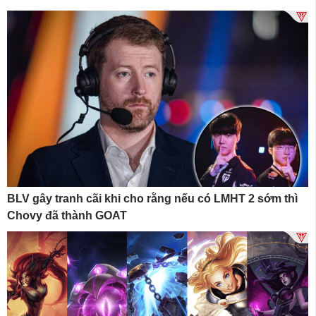
BLV gây tranh cãi khi cho rằng nếu có LMHT 2 sớm thì
Chovy đã thành GOAT