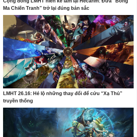
Cộng đồng LMHT hiến kế làm lại Hecarim: Đưa “Bóng
Ma Chiến Tranh” trở lại đúng bản sắc
LMHT 26.16: Hé lộ những thay đổi để cứu “Xạ Thủ”
truyền thống