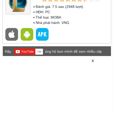
▪ Đánh giá:
7.5
sao (
2948
lượt)
▪ HĐH:
PC
▪ Thể loại:
MOBA
▪ Nhà phát hành: VNG
Hãy
ủng hộ bọn mình để xem nhiều clip
game mới hơn nhé!
X