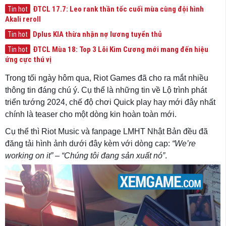
ĐTCL 17.7: Leo rank thần tốc cuối mùa cùng đội hình
Tin hot
Akali reroll
Dplus KIA thừa nhận nợ lương tuyển thủ
Tin hot
ĐTCL Mùa 18: Top 3 Lõi Kim Cương mới mang đến hiệu
Tin hot
ứng cực thú vị
Trong tối ngày hôm qua, Riot Games đã cho ra mắt nhiều
thông tin đáng chú ý. Cụ thể là những tin về Lộ trình phát
triển tướng 2024, chế độ chơi Quick play hay mới đây nhất
chính là teaser cho một dòng kin hoàn toàn mới.
Cụ thể thì Riot Music và fanpage LMHT Nhật Bản đều đã
đăng tải hình ảnh dưới đây kèm với dòng cap:
“We’re
working on it”
–
“Chúng tôi đang sản xuất nó”
.