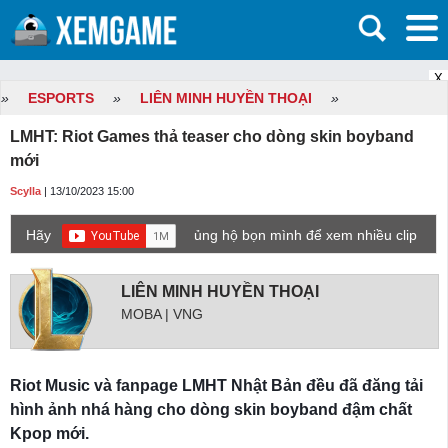
X
»
ESPORTS
»
LIÊN MINH HUYỀN THOẠI
»
LMHT: Riot Games thả teaser cho dòng skin boyband
mới
Scylla
| 13/10/2023 15:00
Hãy
ủng hộ bọn mình để xem nhiều clip
game mới hơn nhé!
LIÊN MINH HUYỀN THOẠI
MOBA | VNG
Riot Music và fanpage LMHT Nhật Bản đều đã đăng tải
hình ảnh nhá hàng cho dòng skin boyband đậm chất
Kpop mới.