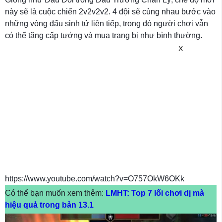
này sẽ là cuộc chiến 2v2v2v2. 4 đội sẽ cùng nhau bước vào
những vòng đấu sinh tử liên tiếp, trong đó người chơi vẫn
có thể tăng cấp tướng và mua trang bị như bình thường.
X
https://www.youtube.com/watch?v=O757OkW6OKk
Có thể bạn muốn xem thêm:
LMHT: Top 7 lối chơi dị mà
hiệu quả trong bản 13.1