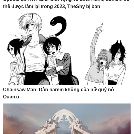
thể được làm lại trong 2023, TheShy bị ban
Chainsaw Man: Dàn harem khủng của nữ quỷ nỏ
Quanxi