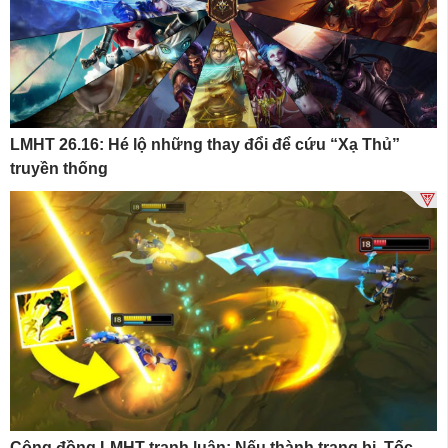
LMHT 26.16: Hé lộ những thay đổi để cứu “Xạ Thủ”
truyền thống
Cộng đồng LMHT tranh luận: Nếu thành trang bị, Tốc