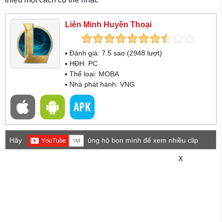
Liên Minh Huyền Thoại
▪ Đánh giá:
7.5
sao (
2948
lượt)
▪ HĐH:
PC
▪ Thể loại:
MOBA
▪ Nhà phát hành: VNG
Hãy
ủng hộ bọn mình để xem nhiều clip
game mới hơn nhé!
X