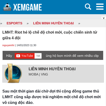
X
»
ESPORTS
»
LIÊN MINH HUYỀN THOẠI
»
LMHT: Riot hé lộ chế độ chơi mới, cuộc chiến sinh tử
giữa 4 đội
nguyenht
| 14/01/2023 11:30
Hãy
ủng hộ bọn mình để xem nhiều clip
game mới hơn nhé!
LIÊN MINH HUYỀN THOẠI
MOBA | VNG
Sau một thời gian dài chờ đợi thì cộng đồng game thủ
LMHT cũng sắp được trải nghiệm một chế độ chơi mới
vô cùng độc đáo.