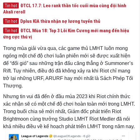
ĐTCL 17.7: Leo rank thần tốc cuối mùa cùng đội hình
Tin hot
Akali reroll
Dplus KIA thừa nhận nợ lương tuyển thủ
Tin hot
ĐTCL Mùa 18: Top 3 Lõi Kim Cương mới mang đến hiệu
Tin hot
ứng cực thú vị
Trong mùa giải vừa qua, các game thủ LMHT luôn mong
ngóng một chế độ chơi luân phiên mới sẽ được xuất hiện
để “đổi gió” sau những trận đấu căng thẳng ở Summoner’s
Rift. Tuy nhiên, điều đó đã không xảy ra khi Riot chỉ mang
trở lại những URF, ARURF hay mới nhất là Sách Phép Tối
Thượng.
Nhưng tin vui đã đến ở đầu mùa 2023 khi Riot chính thức
xác nhận sẽ có một chế độ chơi hoàn toàn mới trong LMHT.
Trong buổi chia sẻ mới nhất, Giám đốc phát triển Riot
Brightmoon cùng trưởng Studio LMHT Riot Medler đã nói
khá nhiều điều về kế hoạch phát triển LMHT trong năm nay.