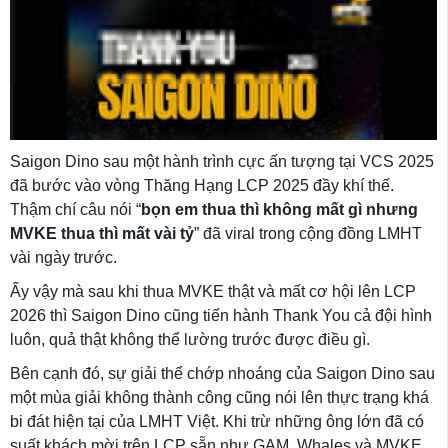
Saigon Dino sau một hành trình cực ấn tượng tại VCS 2025
đã bước vào vòng Thăng Hạng LCP 2025 đầy khí thế.
Thậm chí câu nói “
bọn em thua thì không mất gì nhưng
MVKE thua thì mất vài tỷ
” đã viral trong cộng đồng LMHT
vài ngày trước.
Ấy vậy mà sau khi thua MVKE thật và mất cơ hội lên LCP
2026 thì Saigon Dino cũng tiến hành Thank You cả đội hình
luôn, quả thật không thể lường trước được điều gì.
Bên cạnh đó, sự giải thể chớp nhoáng của Saigon Dino sau
một mùa giải không thành công cũng nói lên thực trạng khá
bi đát hiện tại của LMHT Việt. Khi trừ những ông lớn đã có
suất khách mời trên LCP sẵn như GAM, Whales và MVKE