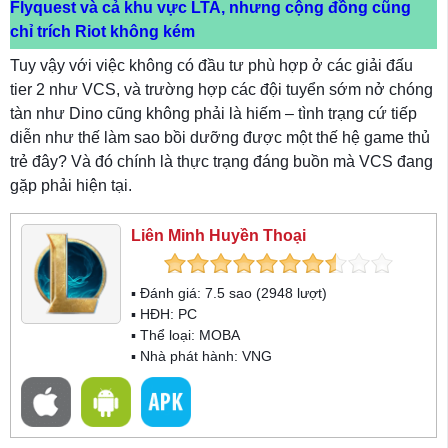
Flyquest và cả khu vực LTA, nhưng cộng đồng cũng
chỉ trích Riot không kém
Tuy vậy với việc không có đầu tư phù hợp ở các giải đấu
tier 2 như VCS, và trường hợp các đội tuyển sớm nở chóng
tàn như Dino cũng không phải là hiếm – tình trạng cứ tiếp
diễn như thế làm sao bồi dưỡng được một thế hệ game thủ
trẻ đây? Và đó chính là thực trạng đáng buồn mà VCS đang
gặp phải hiện tại.
Liên Minh Huyền Thoại
▪ Đánh giá:
7.5
sao (
2948
lượt)
▪ HĐH:
PC
▪ Thể loại:
MOBA
▪ Nhà phát hành: VNG