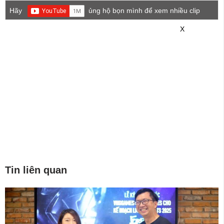
Hãy
ủng hộ bọn mình để xem nhiều clip
game mới hơn nhé!
X
Tin liên quan