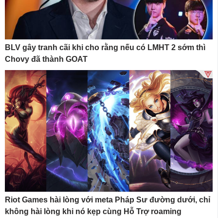
BLV gây tranh cãi khi cho rằng nếu có LMHT 2 sớm thì
Chovy đã thành GOAT
Riot Games hài lòng với meta Pháp Sư đường dưới, chỉ
không hài lòng khi nó kẹp cùng Hỗ Trợ roaming