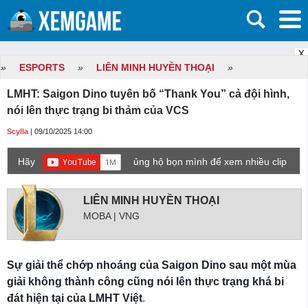
X
»
ESPORTS
»
LIÊN MINH HUYỀN THOẠI
»
LMHT: Saigon Dino tuyên bố “Thank You” cả đội hình,
nói lên thực trạng bi thảm của VCS
Scylla
| 09/10/2025 14:00
Hãy
ủng hộ bọn mình để xem nhiều clip
game mới hơn nhé!
LIÊN MINH HUYỀN THOẠI
MOBA | VNG
Sự giải thể chớp nhoáng của Saigon Dino sau một mùa
giải không thành công cũng nói lên thực trạng khá bi
đát hiện tại của LMHT Việt
.