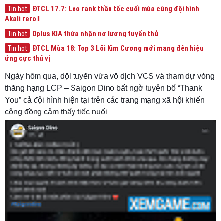
ĐTCL 17.7: Leo rank thần tốc cuối mùa cùng đội hình
Tin hot
Akali reroll
Dplus KIA thừa nhận nợ lương tuyển thủ
Tin hot
ĐTCL Mùa 18: Top 3 Lõi Kim Cương mới mang đến hiệu
Tin hot
ứng cực thú vị
Ngày hôm qua, đội tuyển vừa vô địch VCS và tham dự vòng
thăng hạng LCP – Saigon Dino bất ngờ tuyên bố “Thank
You” cả đội hình hiện tại trên các trang mạng xã hội khiến
cộng đồng cảm thấy tiếc nuối :