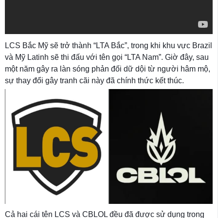
LCS Bắc Mỹ sẽ trở thành “LTA Bắc”, trong khi khu vực Brazil
và Mỹ Latinh sẽ thi đấu với tên gọi “LTA Nam”. Giờ đây, sau
một năm gây ra làn sóng phản đối dữ dội từ người hâm mộ,
sự thay đổi gây tranh cãi này đã chính thức kết thúc.
Cả hai cái tên LCS và CBLOL đều đã được sử dụng trong