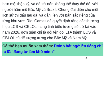
hơn một thập kỷ, và đã trở nên không thể thay thế đối với
người hâm mộ Bắc Mỹ và Brazil. Chúng đại diện cho một
lịch sử thi đấu lâu dài và gắn liền với bản sắc riêng của
từng khu vực. Riot Games đã quyết định rằng các thương
hiệu LCS và CBLOL mang tính biểu tượng sẽ trở lại vào
năm 2026, đơn giản chỉ là đổi tên gọi LTA thành LCS và
CBLOL cũ để tượng trưng cho Bắc Mỹ và Nam Mỹ.
Có thể bạn muốn xem thêm:
Doinb bất ngờ lên tiếng chỉ
ra IG “đang tự làm khó mình”
X