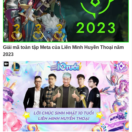
Giải mã toàn tập Meta của Liên Minh Huyền Thoại năm
2023