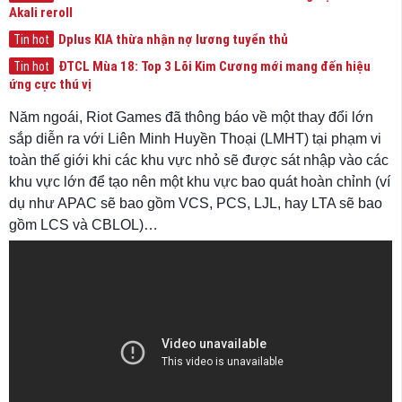
Akali reroll
Dplus KIA thừa nhận nợ lương tuyển thủ
Tin hot
ĐTCL Mùa 18: Top 3 Lõi Kim Cương mới mang đến hiệu
Tin hot
ứng cực thú vị
Năm ngoái, Riot Games đã thông báo về một thay đổi lớn
sắp diễn ra với Liên Minh Huyền Thoại (LMHT) tại phạm vi
toàn thế giới khi các khu vực nhỏ sẽ được sát nhập vào các
khu vực lớn để tạo nên một khu vực bao quát hoàn chỉnh (ví
dụ như APAC sẽ bao gồm VCS, PCS, LJL, hay LTA sẽ bao
gồm LCS và CBLOL)…