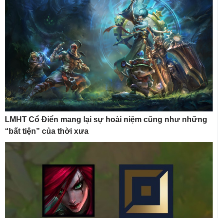
LMHT Cổ Điển mang lại sự hoài niệm cũng như những
“bất tiện” của thời xưa