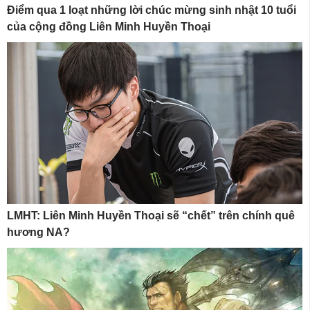
Điểm qua 1 loạt những lời chúc mừng sinh nhật 10 tuổi
của cộng đồng Liên Minh Huyền Thoại
LMHT: Liên Minh Huyền Thoại sẽ “chết” trên chính quê
hương NA?