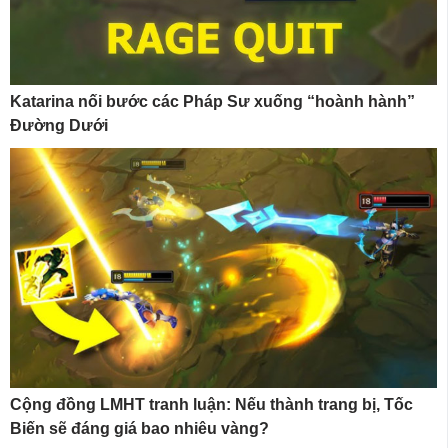
Katarina nối bước các Pháp Sư xuống “hoành hành”
Đường Dưới
Cộng đồng LMHT tranh luận: Nếu thành trang bị, Tốc
Biến sẽ đáng giá bao nhiêu vàng?