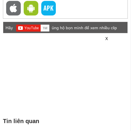
Hãy
ủng hộ bọn mình để xem nhiều clip
game mới hơn nhé!
X
Tin liên quan