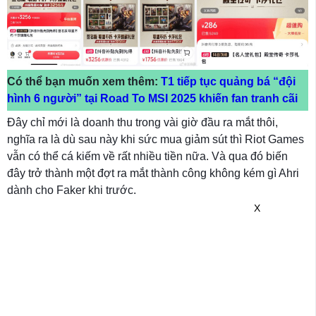
Có thể bạn muốn xem thêm:
T1 tiếp tục quảng bá “đội
hình 6 người” tại Road To MSI 2025 khiến fan tranh cãi
Đây chỉ mới là doanh thu trong vài giờ đầu ra mắt thôi,
nghĩa ra là dù sau này khi sức mua giảm sút thì Riot Games
vẫn có thể cá kiếm về rất nhiều tiền nữa. Và qua đó biến
đây trở thành một đợt ra mắt thành công không kém gì Ahri
dành cho Faker khi trước.
X