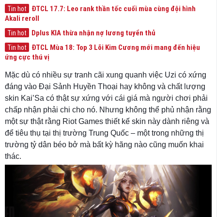
ĐTCL 17.7: Leo rank thần tốc cuối mùa cùng đội hình
Tin hot
Akali reroll
Dplus KIA thừa nhận nợ lương tuyển thủ
Tin hot
ĐTCL Mùa 18: Top 3 Lõi Kim Cương mới mang đến hiệu
Tin hot
ứng cực thú vị
Mặc dù có nhiều sự tranh cãi xung quanh việc Uzi có xứng
đáng vào Đại Sảnh Huyền Thoại hay không và chất lượng
skin Kai’Sa có thật sự xứng với cái giá mà người chơi phải
chấp nhận phải chi cho nó. Nhưng không thể phủ nhận rằng
một sự thật rằng Riot Games thiết kế skin này dành riêng và
để tiêu thụ tại thị trường Trung Quốc – một trong những thị
trường tỷ dân béo bở mà bất kỳ hãng nào cũng muốn khai
thác.