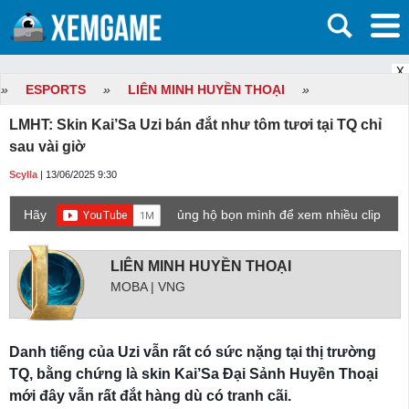
X
»
ESPORTS
»
LIÊN MINH HUYỀN THOẠI
»
LMHT: Skin Kai’Sa Uzi bán đắt như tôm tươi tại TQ chỉ
sau vài giờ
Scylla
| 13/06/2025 9:30
Hãy
ủng hộ bọn mình để xem nhiều clip
game mới hơn nhé!
LIÊN MINH HUYỀN THOẠI
MOBA | VNG
Danh tiếng của Uzi vẫn rất có sức nặng tại thị trường
TQ, bằng chứng là skin Kai’Sa Đại Sảnh Huyền Thoại
mới đây vẫn rất đắt hàng dù có tranh cãi.