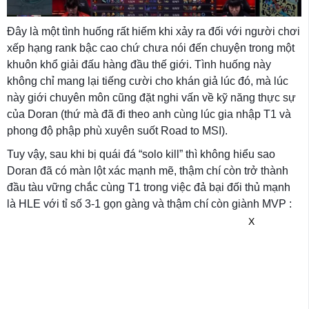
Đây là một tình huống rất hiếm khi xảy ra đối với người chơi
xếp hạng rank bậc cao chứ chưa nói đến chuyện trong một
khuôn khổ giải đấu hàng đầu thế giới. Tình huống này
không chỉ mang lại tiếng cười cho khán giả lúc đó, mà lúc
này giới chuyên môn cũng đặt nghi vấn về kỹ năng thực sự
của Doran (thứ mà đã đi theo anh cùng lúc gia nhập T1 và
phong độ phập phù xuyên suốt Road to MSI).
Tuy vậy, sau khi bị quái đá “solo kill” thì không hiểu sao
Doran đã có màn lột xác mạnh mẽ, thậm chí còn trở thành
đầu tàu vững chắc cùng T1 trong việc đả bại đối thủ mạnh
là HLE với tỉ số 3-1 gọn gàng và thậm chí còn giành MVP :
X