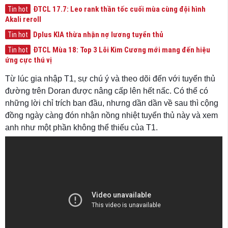
ĐTCL 17.7: Leo rank thần tốc cuối mùa cùng đội hình
Tin hot
Akali reroll
Dplus KIA thừa nhận nợ lương tuyển thủ
Tin hot
ĐTCL Mùa 18: Top 3 Lõi Kim Cương mới mang đến hiệu
Tin hot
ứng cực thú vị
Từ lúc gia nhập T1, sự chú ý và theo dõi đến với tuyển thủ
đường trên Doran được nâng cấp lên hết nấc. Có thể có
những lời chỉ trích ban đầu, nhưng dần dần về sau thì cộng
đồng ngày càng đón nhận nồng nhiệt tuyển thủ này và xem
anh như một phần không thể thiếu của T1.