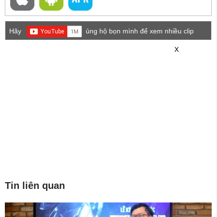
Hãy
ủng hộ bọn mình để xem nhiều clip
game mới hơn nhé!
X
Tin liên quan