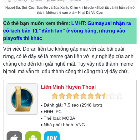
Người Đá, Sói, Cóc, Bùa Đỏ và Bùa Xanh, Chim khi bị solo kill bởi tất cả thì hắn sẽ trở
thành không thể cản phá – Nhại Đá Vô Cực
Có thể bạn muốn xem thêm:
LMHT: Gumayusi nhận ra
có kịch bản T1 “đánh fan” ở vòng bảng, nhưng vào
playoffs thì khác
Với việc Doran liên tục không gặp mai với các bãi quái
rừng, có lẽ đây sẽ là meme gắn liền với sự nghiệp của anh
chàng cho đến khi giải nghệ mất. Tuy vậy nếu thành meme
bị troll mà vẫn thi đấu thành công thì cũng thú vị đấy chứ.
Liên Minh Huyền Thoại
▪ Đánh giá:
7.5
sao (
2948
lượt)
▪ HĐH:
PC
▪ Thể loại:
MOBA
▪ Nhà phát hành: VNG