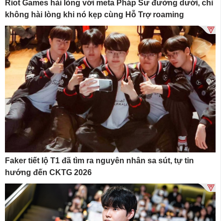
Riot Games hài lòng với meta Pháp Sư đường dưới, chỉ
không hài lòng khi nó kẹp cùng Hỗ Trợ roaming
Faker tiết lộ T1 đã tìm ra nguyên nhân sa sút, tự tin
hướng đến CKTG 2026