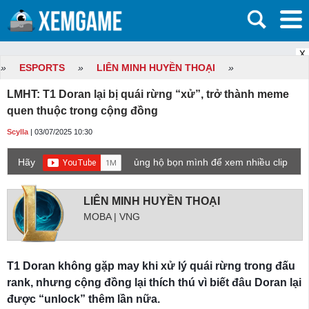
X
»
ESPORTS
»
LIÊN MINH HUYỀN THOẠI
»
LMHT: T1 Doran lại bị quái rừng “xử”, trở thành meme
quen thuộc trong cộng đồng
Scylla
| 03/07/2025 10:30
Hãy
ủng hộ bọn mình để xem nhiều clip
game mới hơn nhé!
LIÊN MINH HUYỀN THOẠI
MOBA | VNG
T1 Doran không gặp may khi xử lý quái rừng trong đấu
rank, nhưng cộng đồng lại thích thú vì biết đâu Doran lại
được “unlock” thêm lần nữa.