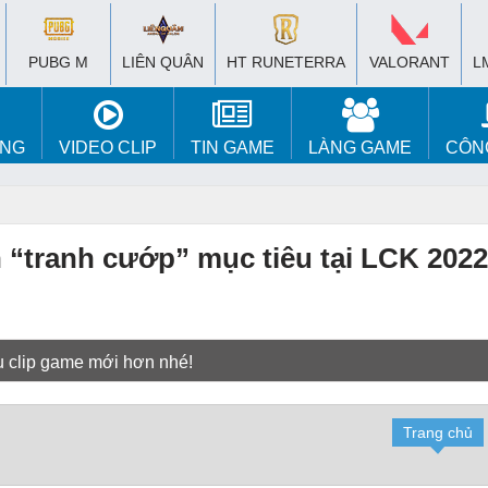
PUBG M
LIÊN QUÂN
HT RUNETERRA
VALORANT
L
ÚNG
VIDEO CLIP
TIN GAME
LÀNG GAME
CÔN
 “tranh cướp” mục tiêu tại LCK 2022
u clip game mới hơn nhé!
Trang chủ