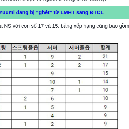
, Yuumi đang bị “ghét” từ LMHT sang ĐTCL
a NS với con số 17 và 15, bảng xếp hạng cũng bao gồ