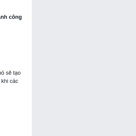
hành công
nó sẽ tạo
 khi các