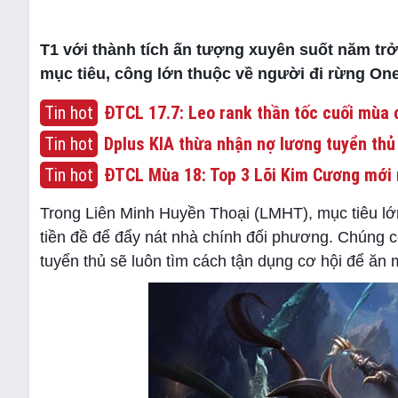
T1 với thành tích ấn tượng xuyên suốt năm trở
mục tiêu, công lớn thuộc về người đi rừng One
Tin hot
ĐTCL 17.7: Leo rank thần tốc cuối mùa c
Tin hot
Dplus KIA thừa nhận nợ lương tuyển thủ
Tin hot
ĐTCL Mùa 18: Top 3 Lõi Kim Cương mới 
Trong Liên Minh Huyền Thoại (LMHT), mục tiêu lớn
tiền đề để đẩy nát nhà chính đối phương. Chúng 
tuyển thủ sẽ luôn tìm cách tận dụng cơ hội để ăn 