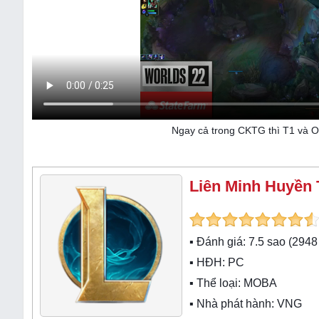
Ngay cả trong CKTG thì T1 và O
Liên Minh Huyền 
▪ Đánh giá:
7.5
sao (
2948
▪ HĐH:
PC
▪ Thể loại:
MOBA
▪ Nhà phát hành: VNG