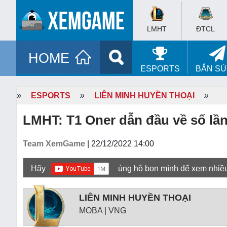
LMHT
ĐTCL
HOME
ESPORTS
BẮN S
»
ESPORTS
»
LIÊN MINH HUYỀN THOẠI
»
LMHT: T1 Oner dẫn đầu về số lần
Team XemGame
| 22/12/2022 14:00
Hãy
ủng hộ bọn mình để xem nhiề
LIÊN MINH HUYỀN THOẠI
MOBA | VNG