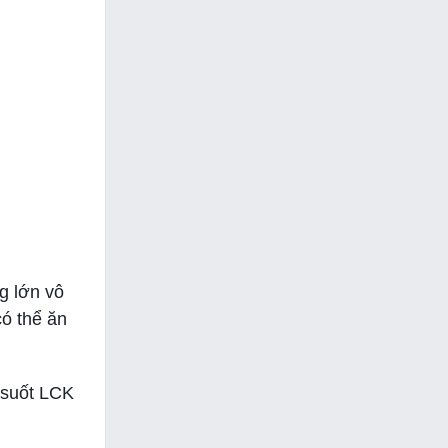
g lớn vô
có thể ăn
n suốt LCK