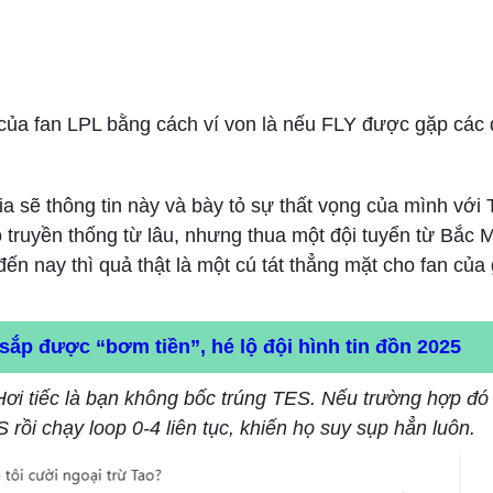
ủa fan LPL bằng cách ví von là nếu FLY được gặp các đ
a sẽ thông tin này và bày tỏ sự thất vọng của mình với
ó truyền thống từ lâu, nhưng thua một đội tuyển từ Bắc 
ến nay thì quả thật là một cú tát thẳng mặt cho fan của 
sắp được “bơm tiền”, hé lộ đội hình tin đồn 2025
Hơi tiếc là bạn không bốc trúng TES. Nếu trường hợp đó 
rồi chạy loop 0-4 liên tục, khiến họ suy sụp hẳn luôn.