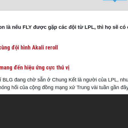
n là nếu FLY được gặp các đội từ LPL, thì họ sẽ có 
ùng đội hình Akali reroll
mang đến hiệu ứng cực thú vị
hí BLG đang chờ sẵn ở Chung Kết là người của LPL, như
nóng hổi của cộng đồng mạng xứ Trung vài tuần gần đây