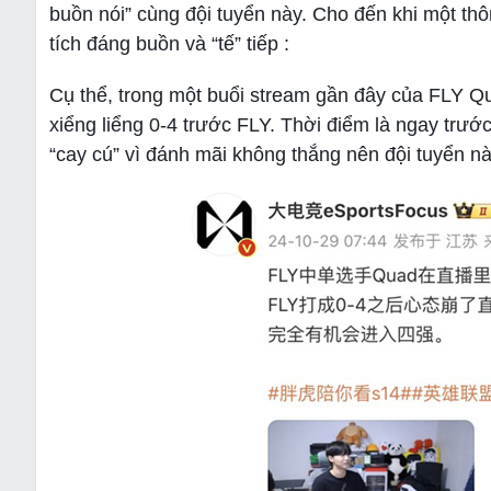
buồn nói” cùng đội tuyển này. Cho đến khi một thôn
tích đáng buồn và “tế” tiếp :
Cụ thể, trong một buổi stream gần đây của FLY Qu
xiểng liểng 0-4 trước FLY. Thời điểm là ngay trư
“cay cú” vì đánh mãi không thắng nên đội tuyển này