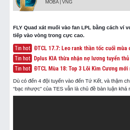
MOBA | VNG
FLY Quad xát muối vào fan LPL bằng cách ví vo
tiếp vào vòng trong cực cao.
Tin hot
ĐTCL 17.7: Leo rank thần tốc cuối mùa c
Tin hot
Dplus KIA thừa nhận nợ lương tuyển thủ
Tin hot
ĐTCL Mùa 18: Top 3 Lõi Kim Cương mới 
Dù có đến 4 đội tuyển vào đến Tứ Kết, và thậm c
“bạc nhược” của TES vẫn là chủ đề bàn luận khá 