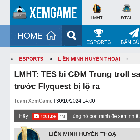
LMHT
ĐTCL
HOME
ESPORTS
BẮN S
»
ESPORTS
»
LIÊN MINH HUYỀN THOẠI
»
LMHT: TES bị CĐM Trung troll sau
trước Flyquest bị lộ ra
Team XemGame
| 30/10/2024 14:00
Hãy
ủng hộ bọn mình để xem nhiề
LIÊN MINH HUYỀN THOẠI