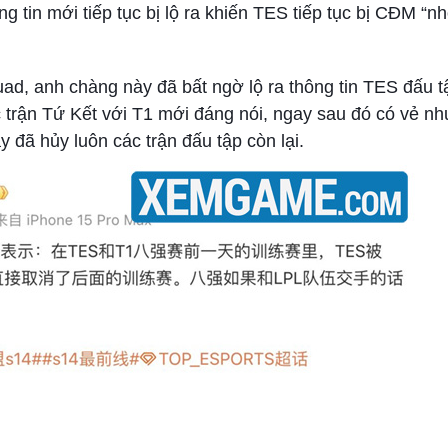
g tin mới tiếp tục bị lộ ra khiến TES tiếp tục bị CĐM “nh
ad, anh chàng này đã bất ngờ lộ ra thông tin TES đấu t
ớc trận Tứ Kết với T1 mới đáng nói, ngay sau đó có vẻ n
 đã hủy luôn các trận đấu tập còn lại.