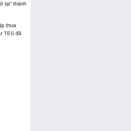
ớ lại” thành
ập thua
hư TES đã