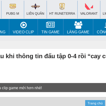
PUBG M
LIÊN QUÂN
HT RUNETERRA
VALORANT
L
ÚNG
VIDEO CLIP
TIN GAME
LÀNG GAME
CÔN
 khi thông tin đấu tập 0-4 rồi “cay 
u clip game mới hơn nhé!
Trang chủ