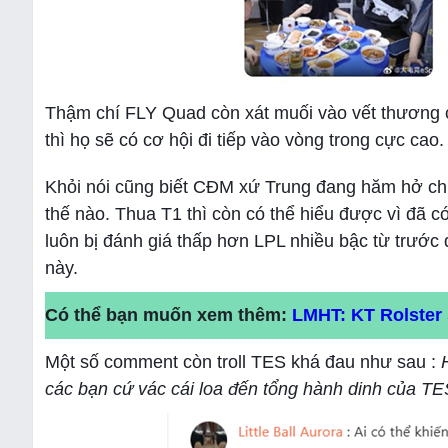
Thậm chí FLY Quad còn xát muối vào vết thương c
thì họ sẽ có cơ hội đi tiếp vào vòng trong cực cao.
Khỏi nói cũng biết CĐM xứ Trung đang hăm hở chi
thế nào. Thua T1 thì còn có thể hiểu được vì đã c
luôn bị đánh giá thấp hơn LPL nhiều bậc từ trước đ
này.
Có thể bạn muốn xem thêm:
LMHT: KT Rolster 
Một số comment còn troll TES khá đau như sau :
các bạn cứ vác cái loa đến tổng hành dinh của TES 