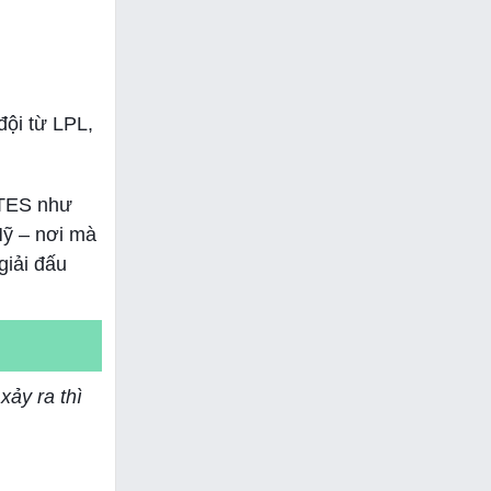
ội từ LPL,
 TES như
Mỹ – nơi mà
giải đấu
xảy ra thì