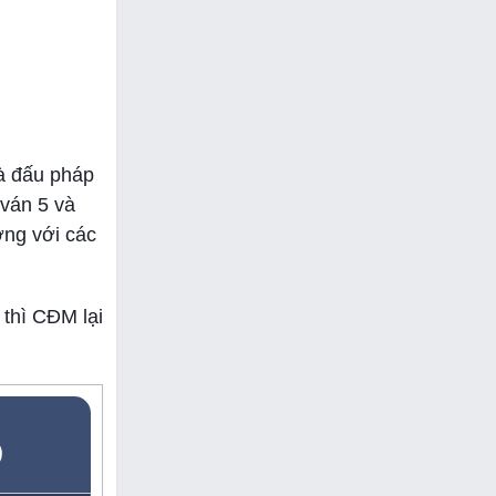
và đấu pháp
 ván 5 và
ởng với các
 thì CĐM lại
5