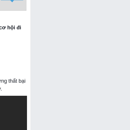
cơ hội đi
ng thất bại
.