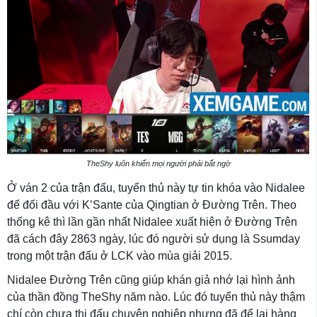
TheShy luôn khiến mọi người phải bất ngờ
Ở ván 2 của trận đấu, tuyển thủ này tự tin khóa vào Nidalee
để đối đầu với K’Sante của Qingtian ở Đường Trên. Theo
thống kê thì lần gần nhất Nidalee xuất hiện ở Đường Trên
đã cách đây 2863 ngày, lúc đó người sử dụng là Ssumday
trong một trận đấu ở LCK vào mùa giải 2015.
Nidalee Đường Trên cũng giúp khán giả nhớ lại hình ảnh
của thần đồng TheShy năm nào. Lúc đó tuyển thủ này thậm
chí còn chưa thi đấu chuyên nghiệp nhưng đã để lại hàng