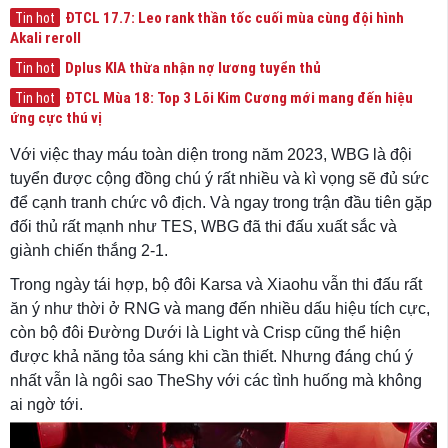
ĐTCL 17.7: Leo rank thần tốc cuối mùa cùng đội hình
Tin hot
Akali reroll
Dplus KIA thừa nhận nợ lương tuyển thủ
Tin hot
ĐTCL Mùa 18: Top 3 Lõi Kim Cương mới mang đến hiệu
Tin hot
ứng cực thú vị
Với việc thay máu toàn diện trong năm 2023, WBG là đội
tuyển được cộng đồng chú ý rất nhiều và kì vọng sẽ đủ sức
để cạnh tranh chức vô địch. Và ngay trong trận đầu tiên gặp
đối thủ rất mạnh như TES, WBG đã thi đấu xuất sắc và
giành chiến thắng 2-1.
Trong ngày tái hợp, bộ đôi Karsa và Xiaohu vẫn thi đấu rất
ăn ý như thời ở RNG và mang đến nhiều dấu hiệu tích cực,
còn bộ đôi Đường Dưới là Light và Crisp cũng thể hiện
được khả năng tỏa sáng khi cần thiết. Nhưng đáng chú ý
nhất vẫn là ngôi sao TheShy với các tình huống mà không
ai ngờ tới.