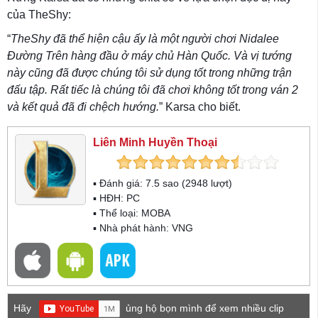
của TheShy:
“
TheShy đã thể hiện cậu ấy là một người chơi Nidalee
Đường Trên hàng đầu ở máy chủ Hàn Quốc. Và vị tướng
này cũng đã được chúng tôi sử dụng tốt trong những trận
đấu tập. Rất tiếc là chúng tôi đã chơi không tốt trong ván 2
và kết quả đã đi chệch hướng.
” Karsa cho biết.
Liên Minh Huyền Thoại
▪ Đánh giá:
7.5
sao (
2948
lượt)
▪ HĐH:
PC
▪ Thể loại:
MOBA
▪ Nhà phát hành: VNG
Hãy
ủng hộ bọn mình để xem nhiều clip