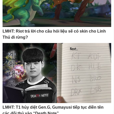
LMHT: Riot trả lời cho câu hỏi liệu sẽ có skin cho Linh
Thú đi rừng?
LMHT: T1 hủy diệt Gen.G, Gumayusi tiếp tục điền tên
các đối thủ vào “Death Note”