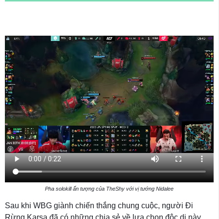
Pha solokill ấn tượng của TheShy với vị tướng Nidalee
Sau khi WBG giành chiến thắng chung cuộc, người Đi
Rừng Karsa đã có những chia sẻ về lựa chọn độc dị này