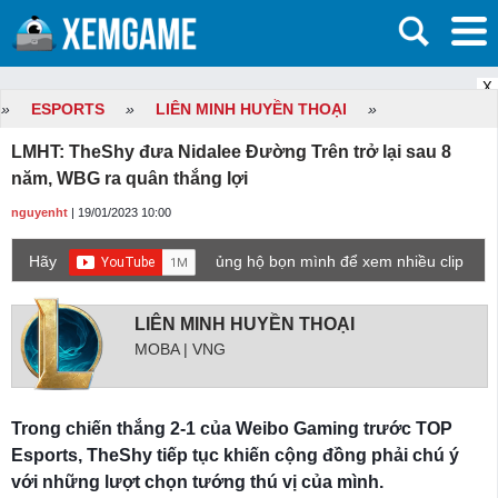
X
»
ESPORTS
»
LIÊN MINH HUYỀN THOẠI
»
LMHT: TheShy đưa Nidalee Đường Trên trở lại sau 8
năm, WBG ra quân thắng lợi
nguyenht
| 19/01/2023 10:00
Hãy
ủng hộ bọn mình để xem nhiều clip
game mới hơn nhé!
LIÊN MINH HUYỀN THOẠI
MOBA | VNG
Trong chiến thắng 2-1 của Weibo Gaming trước TOP
Esports, TheShy tiếp tục khiến cộng đồng phải chú ý
với những lượt chọn tướng thú vị của mình.