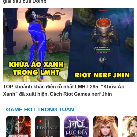
giải đấu của Doinb
TOP khoảnh khắc điên rồ nhất LMHT 295: “Khứa Áo
Xanh” đã xuất hiện, Cách Riot Games nerf Jhin
GAME HOT TRONG TUẦN