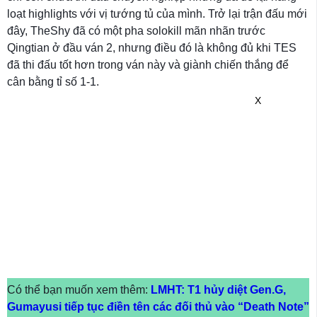
loạt highlights với vị tướng tủ của mình. Trở lại trận đấu mới
đây, TheShy đã có một pha solokill mãn nhãn trước
Qingtian ở đầu ván 2, nhưng điều đó là không đủ khi TES
đã thi đấu tốt hơn trong ván này và giành chiến thắng để
cân bằng tỉ số 1-1.
X
Có thể bạn muốn xem thêm:
LMHT: T1 hủy diệt Gen.G,
Gumayusi tiếp tục điền tên các đối thủ vào “Death Note”