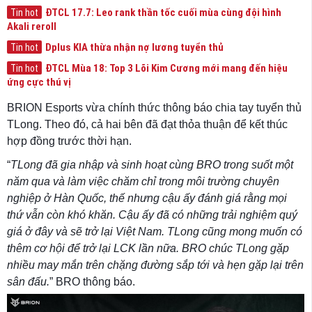
ĐTCL 17.7: Leo rank thần tốc cuối mùa cùng đội hình
Tin hot
Akali reroll
Dplus KIA thừa nhận nợ lương tuyển thủ
Tin hot
ĐTCL Mùa 18: Top 3 Lõi Kim Cương mới mang đến hiệu
Tin hot
ứng cực thú vị
BRION Esports vừa chính thức thông báo chia tay tuyển thủ
TLong. Theo đó, cả hai bên đã đạt thỏa thuận để kết thúc
hợp đồng trước thời hạn.
“
TLong đã gia nhập và sinh hoạt cùng BRO trong suốt một
năm qua và làm việc chăm chỉ trong môi trường chuyên
nghiệp ở Hàn Quốc, thế nhưng cậu ấy đánh giá rằng mọi
thứ vẫn còn khó khăn. Cậu ấy đã có những trải nghiệm quý
giá ở đây và sẽ trở lại Việt Nam. TLong cũng mong muốn có
thêm cơ hội để trở lại LCK lần nữa. BRO chúc TLong gặp
nhiều may mắn trên chặng đường sắp tới và hẹn gặp lại trên
sân đấu.
” BRO thông báo.