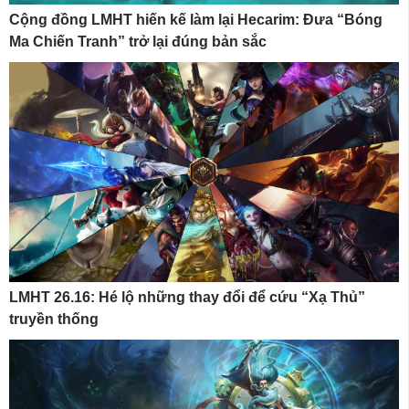
Cộng đồng LMHT hiến kế làm lại Hecarim: Đưa “Bóng
Ma Chiến Tranh” trở lại đúng bản sắc
LMHT 26.16: Hé lộ những thay đổi để cứu “Xạ Thủ”
truyền thống