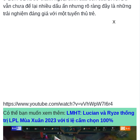
vẫn chưa để lại nhiều dấu ấn nhưng rõ ràng đây là những
trải nghiệm đáng giá với một tuyển thủ trẻ.
X
https://www.youtube.com/watch?v=vVhWpW7l6r4
Có thể bạn muốn xem thêm:
LMHT: Lucian và Ryze thống
trị LPL Mùa Xuân 2023 với tỉ lệ cấm chọn 100%