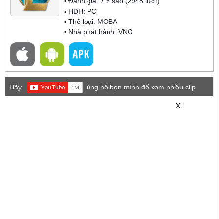
▪ Đánh giá:
7.5
sao (
2948
lượt)
▪ HĐH:
PC
▪ Thể loại:
MOBA
▪ Nhà phát hành: VNG
Hãy
ủng hộ bọn mình để xem nhiều clip
game mới hơn nhé!
X