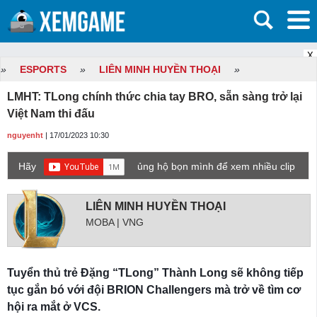
X
»
ESPORTS
»
LIÊN MINH HUYỀN THOẠI
»
LMHT: TLong chính thức chia tay BRO, sẵn sàng trở lại
Việt Nam thi đấu
nguyenht
| 17/01/2023 10:30
Hãy
ủng hộ bọn mình để xem nhiều clip
game mới hơn nhé!
LIÊN MINH HUYỀN THOẠI
MOBA | VNG
Tuyển thủ trẻ Đặng “TLong” Thành Long sẽ không tiếp
tục gắn bó với đội BRION Challengers mà trở về tìm cơ
hội ra mắt ở VCS.