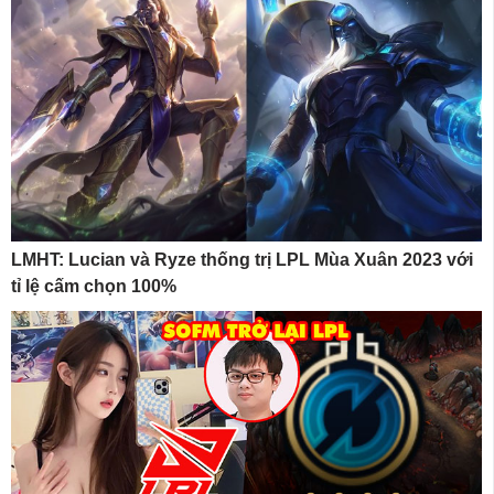
LMHT: Lucian và Ryze thống trị LPL Mùa Xuân 2023 với
tỉ lệ cấm chọn 100%