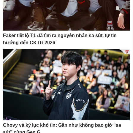
Faker tiết lộ T1 đã tìm ra nguyên nhân sa sút, tự tin
hướng đến CKTG 2026
Chovy và kỷ lục khó tin: Gần như không bao giờ “sa
sút” cùng Gen.G