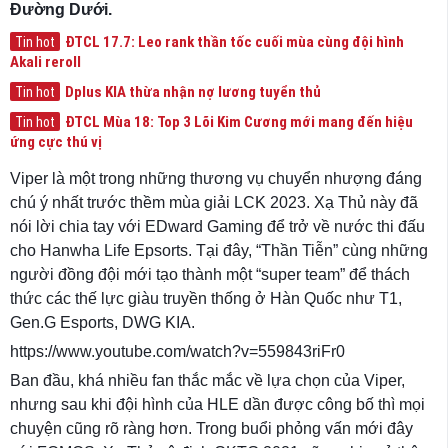
Đường Dưới.
ĐTCL 17.7: Leo rank thần tốc cuối mùa cùng đội hình
Tin hot
Akali reroll
Dplus KIA thừa nhận nợ lương tuyển thủ
Tin hot
ĐTCL Mùa 18: Top 3 Lõi Kim Cương mới mang đến hiệu
Tin hot
ứng cực thú vị
Viper là một trong những thương vụ chuyển nhượng đáng
chú ý nhất trước thềm mùa giải LCK 2023. Xạ Thủ này đã
nói lời chia tay với EDward Gaming để trở về nước thi đấu
cho Hanwha Life Epsorts. Tại đây, “Thần Tiễn” cùng những
người đồng đội mới tạo thành một “super team” để thách
thức các thế lực giàu truyền thống ở Hàn Quốc như T1,
Gen.G Esports, DWG KIA.
https://www.youtube.com/watch?v=559843riFr0
Ban đầu, khá nhiều fan thắc mắc về lựa chọn của Viper,
nhưng sau khi đội hình của HLE dần được công bố thì mọi
chuyện cũng rõ ràng hơn. Trong buổi phỏng vấn mới đây