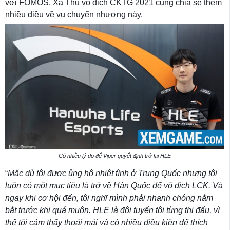
với FOMOS, Xạ Thủ vô địch CKTG 2021 cũng chia sẻ thêm
nhiều điều về vụ chuyển nhượng này.
Có nhiều lý do để Viper quyết định trở lại HLE
“
Mặc dù tôi được ủng hộ nhiệt tình ở Trung Quốc nhưng tôi
luôn có một mục tiêu là trở về Hàn Quốc để vô địch LCK. Và
ngay khi cơ hội đến, tôi nghĩ mình phải nhanh chóng nắm
bắt trước khi quá muộn. HLE là đội tuyển tôi từng thi đấu, vì
thế tôi cảm thấy thoải mải và có nhiều điều kiện để thích