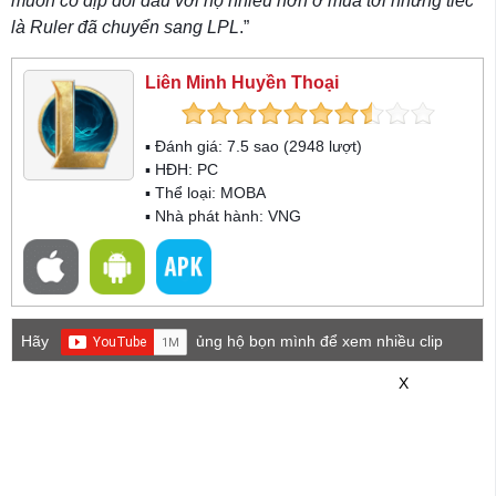
muốn có dịp đối đầu với họ nhiều hơn ở mùa tới nhưng tiếc
là Ruler đã chuyển sang LPL
.”
Liên Minh Huyền Thoại
▪ Đánh giá:
7.5
sao (
2948
lượt)
▪ HĐH:
PC
▪ Thể loại:
MOBA
▪ Nhà phát hành: VNG
Hãy
ủng hộ bọn mình để xem nhiều clip
game mới hơn nhé!
X