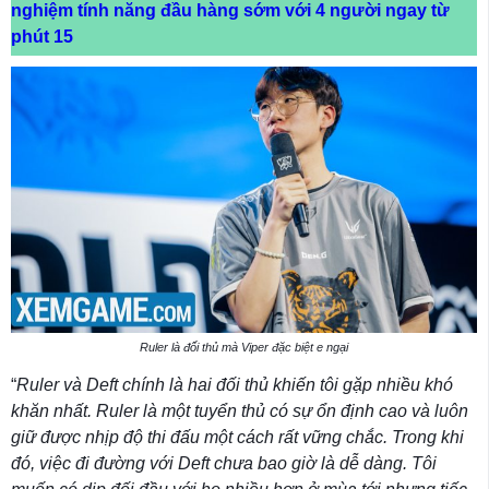
nghiệm tính năng đầu hàng sớm với 4 người ngay từ
phút 15
Ruler là đối thủ mà Viper đặc biệt e ngại
“
Ruler và Deft chính là hai đối thủ khiến tôi gặp nhiều khó
khăn nhất. Ruler là một tuyển thủ có sự ổn định cao và luôn
giữ được nhịp độ thi đấu một cách rất vững chắc. Trong khi
đó, việc đi đường với Deft chưa bao giờ là dễ dàng. Tôi