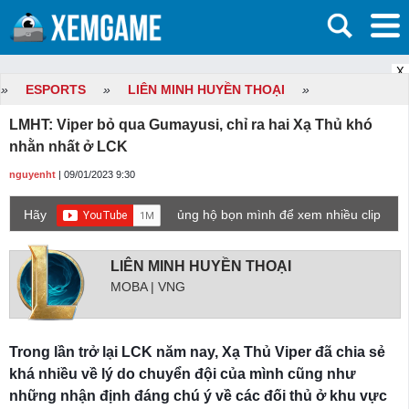
X
»
ESPORTS
»
LIÊN MINH HUYỀN THOẠI
»
LMHT: Viper bỏ qua Gumayusi, chỉ ra hai Xạ Thủ khó
nhằn nhất ở LCK
nguyenht
| 09/01/2023 9:30
Hãy
ủng hộ bọn mình để xem nhiều clip
game mới hơn nhé!
LIÊN MINH HUYỀN THOẠI
MOBA | VNG
Trong lần trở lại LCK năm nay, Xạ Thủ Viper đã chia sẻ
khá nhiều về lý do chuyển đội của mình cũng như
những nhận định đáng chú ý về các đối thủ ở khu vực