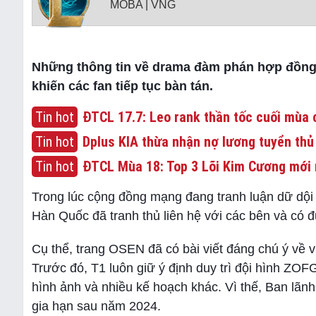
MOBA | VNG
Những thông tin về drama đàm phán hợp đồng g
khiến các fan tiếp tục bàn tán.
Tin hot
ĐTCL 17.7: Leo rank thần tốc cuối mùa c
Tin hot
Dplus KIA thừa nhận nợ lương tuyển thủ
Tin hot
ĐTCL Mùa 18: Top 3 Lõi Kim Cương mới 
Trong lúc cộng đồng mạng đang tranh luận dữ dội
Hàn Quốc đã tranh thủ liên hệ với các bên và có đ
Cụ thể, trang OSEN đã có bài viết đáng chú ý về vụ
Trước đó, T1 luôn giữ ý định duy trì đội hình ZO
hình ảnh và nhiều kế hoạch khác. Vì thế, Ban lãnh
gia hạn sau năm 2024.