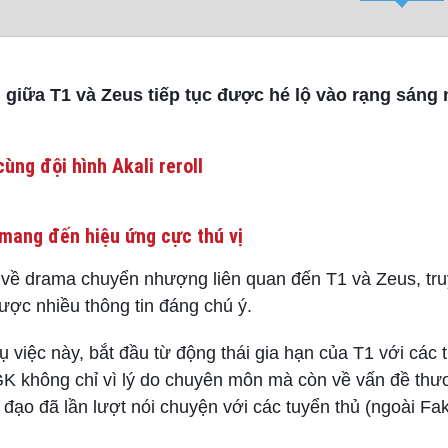
iữa T1 và Zeus tiếp tục được hé lộ vào rạng sáng 
ùng đội hình Akali reroll
mang đến hiệu ứng cực thú vị
 về drama chuyển nhượng liên quan đến T1 và Zeus, tr
ược nhiều thông tin đáng chú ý.
 việc này, bắt đầu từ động thái gia hạn của T1 với các 
FGK không chỉ vì lý do chuyên môn mà còn về vấn đề thư
 đạo đã lần lượt nói chuyện với các tuyển thủ (ngoài Fak