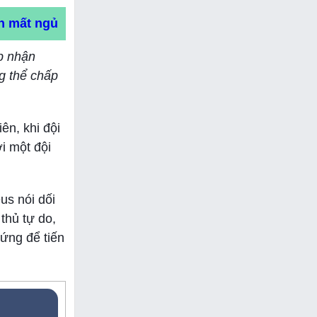
an mất ngủ
p nhận
g thể chấp
ên, khi đội
i một đội
us nói dối
thủ tự do,
hứng để tiến