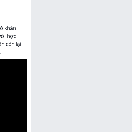
hó khăn
với hợp
n còn lại.
.