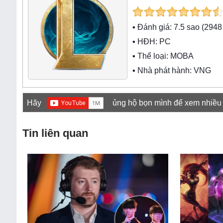
▪ Đánh giá:
7.5
sao (
2948
▪ HĐH:
PC
▪ Thể loại:
MOBA
▪ Nhà phát hành: VNG
Hãy
ủng hộ bọn mình để xem nhiều
Tin liên quan