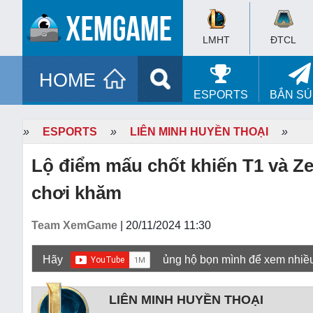
LMHT
ĐTCL
HOME
ESPORTS
BẮN S
»
ESPORTS
»
LIÊN MINH HUYỀN THOẠI
»
Lộ điểm mấu chốt khiến T1 và Ze
chơi khăm
Team XemGame
| 20/11/2024 11:30
Hãy
ủng hộ bọn mình để xem nhiề
LIÊN MINH HUYỀN THOẠI