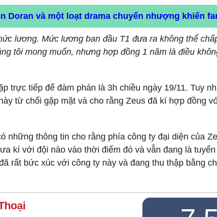
đón Doran và một loạt drama chuyển nhượng khiến f
 mức lương. Mức lương ban đầu T1 đưa ra không thể chấ
úng tôi mong muốn, nhưng hợp đồng 1 năm là điều khôn
ặp trực tiếp để đàm phán là 3h chiều ngày 19/11. Tuy nhi
 này từ chối gặp mặt và cho rằng Zeus đã kí hợp đồng vớ
ó những thông tin cho rằng phía công ty đại diện của Ze
ưa kí với đội nào vào thời điểm đó và vẫn đang là tuyển 
 đã rất bức xúc với công ty này và đang thu thập bằng c
Thoại