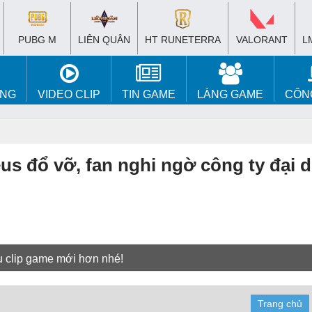
PUBG M
LIÊN QUÂN
HT RUNETERRA
VALORANT
L
ÚNG
VIDEO CLIP
TIN GAME
LÀNG GAME
CÔN
us đổ vỡ, fan nghi ngờ công ty đại d
u clip game mới hơn nhé!
Trang chủ