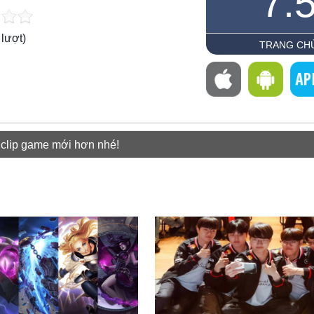
7.
lượt)
TRANG CH
 clip game mới hơn nhé!