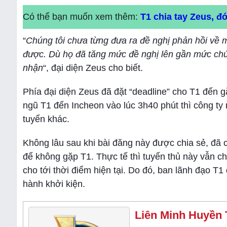
Có thể bạn muốn xem thêm:
T1 chia tay Zeus, 
“
Chúng tôi chưa từng đưa ra đề nghị phản hồi về
được. Dù họ đã tăng mức đề nghị lên gần mức ch
nhận
“, đại diện Zeus cho biết.
Phía đại diện Zeus đã đặt “deadline” cho T1 đến g
ngũ T1 đến Incheon vào lúc 3h40 phút thì công ty
tuyển khác.
Không lâu sau khi bài đăng này được chia sẻ, đã c
để không gặp T1. Thực tế thì tuyển thủ này vẫn ch
cho tới thời điểm hiện tại. Do đó, ban lãnh đạo T1
hành khởi kiện.
Liên Minh Huyền 