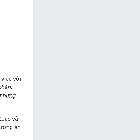
 việc với
phán.
1 nhưng
Zeus và
hương án