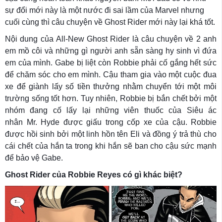
sự đổi mới này là một nước đi sai lầm của Marvel nhưng
cuối cùng thì câu chuyện về Ghost Rider mới này lại khá tốt.
Nội dung của All-New Ghost Rider là câu chuyện về 2 anh
em mồ côi và những gì người anh sẵn sàng hy sinh vì đứa
em của mình. Gabe bị liệt còn Robbie phải cố gắng hết sức
để chăm sóc cho em mình. Cậu tham gia vào một cuộc đua
xe để giành lấy số tiền thưởng nhằm chuyển tới một môi
trường sống tốt hơn. Tuy nhiên, Robbie bị bắn chết bởi một
nhóm đang cố lấy lại những viên thuốc của Siêu ác
nhân Mr. Hyde được giấu trong cốp xe của cậu. Robbie
được hồi sinh bởi một linh hồn tên Eli và đồng ý trả thù cho
cái chết của hắn ta trong khi hắn sẽ ban cho cậu sức mạnh
để bảo vệ Gabe.
Ghost Rider của Robbie Reyes có gì khác biệt?