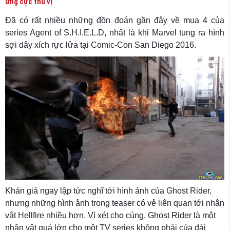
ứng cực thú vị
Đã có rất nhiều những đồn đoán gần đây về mua 4 của
series Agent of S.H.I.E.L.D, nhất là khi Marvel tung ra hình
sợi dây xích rực lửa tại Comic-Con San Diego 2016.
Khán giả ngay lập tức nghĩ tới hình ảnh của Ghost Rider,
nhưng những hình ảnh trong teaser có vẻ liên quan tới nhân
vật Hellfire nhiều hơn. Vì xét cho cùng, Ghost Rider là một
nhân vật quá lớn cho một TV series không phải của đài