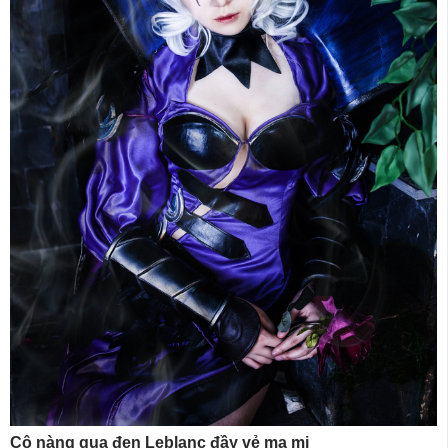
Cô nàng quạ đen Leblanc đầy vẻ ma mị