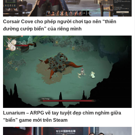
Corsair Cove cho phép người chơi tạo nên “thiên
đường cướp biển” của riêng mình
Lunarium – ARPG vẽ tay tuyệt đẹp chìm nghỉm giữa
“biển” game mới trên Steam