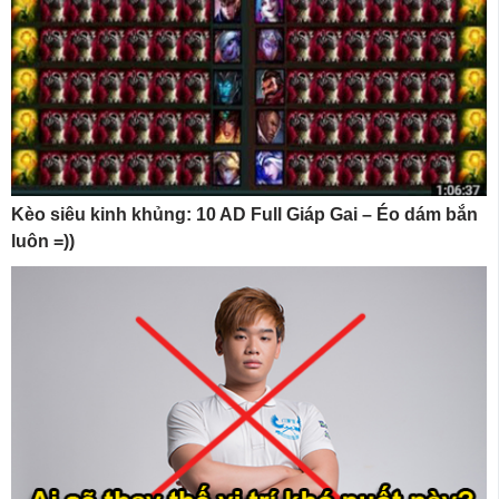
Kèo siêu kinh khủng: 10 AD Full Giáp Gai – Éo dám bắn
luôn =))