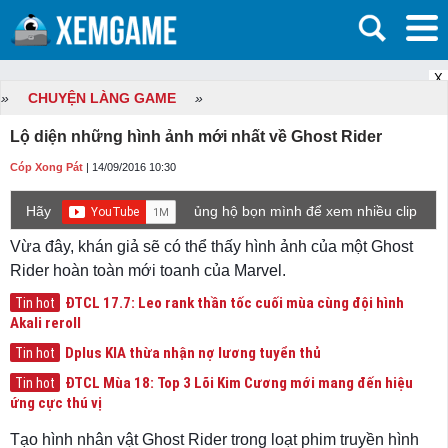
X
»
CHUYỆN LÀNG GAME
»
Lộ diện những hình ảnh mới nhất về Ghost Rider
Cóp Xong Pát
| 14/09/2016 10:30
Hãy
ủng hộ bọn mình để xem nhiều clip
game mới hơn nhé!
Vừa đây, khán giả sẽ có thể thấy hình ảnh của một Ghost
Rider hoàn toàn mới toanh của Marvel.
ĐTCL 17.7: Leo rank thần tốc cuối mùa cùng đội hình
Tin hot
Akali reroll
Dplus KIA thừa nhận nợ lương tuyển thủ
Tin hot
ĐTCL Mùa 18: Top 3 Lõi Kim Cương mới mang đến hiệu
Tin hot
ứng cực thú vị
Tạo hình nhân vật Ghost Rider trong loạt phim truyền hình