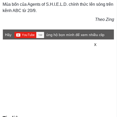
Mùa bốn của Agents of S.H.I.E.L.D. chính thức lên sóng trên
kênh ABC từ 20/9.
Theo Zing
Hãy
ủng hộ bọn mình để xem nhiều clip
game mới hơn nhé!
X