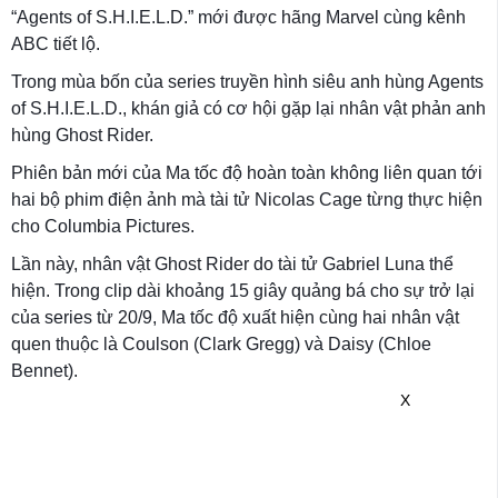
“Agents of S.H.I.E.L.D.” mới được hãng Marvel cùng kênh
ABC tiết lộ.
Trong mùa bốn của series truyền hình siêu anh hùng Agents
of S.H.I.E.L.D., khán giả có cơ hội gặp lại nhân vật phản anh
hùng Ghost Rider.
Phiên bản mới của Ma tốc độ hoàn toàn không liên quan tới
hai bộ phim điện ảnh mà tài tử Nicolas Cage từng thực hiện
cho Columbia Pictures.
Lần này, nhân vật Ghost Rider do tài tử Gabriel Luna thể
hiện. Trong clip dài khoảng 15 giây quảng bá cho sự trở lại
của series từ 20/9, Ma tốc độ xuất hiện cùng hai nhân vật
quen thuộc là Coulson (Clark Gregg) và Daisy (Chloe
Bennet).
X