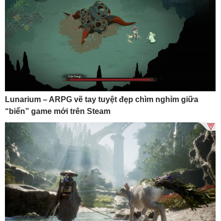
Lunarium – ARPG vẽ tay tuyệt đẹp chìm nghỉm giữa
“biển” game mới trên Steam