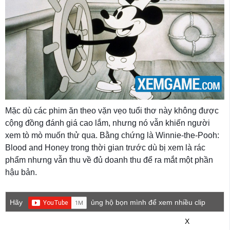
Mặc dù các phim ăn theo vặn vẹo tuổi thơ này không được
cộng đồng đánh giá cao lắm, nhưng nó vẫn khiến người
xem tò mò muốn thử qua. Bằng chứng là Winnie-the-Pooh:
Blood and Honey trong thời gian trước dù bị xem là rác
phẩm nhưng vẫn thu về đủ doanh thu để ra mắt một phần
hậu bản.
Hãy
ủng hộ bọn mình để xem nhiều clip
game mới hơn nhé!
X