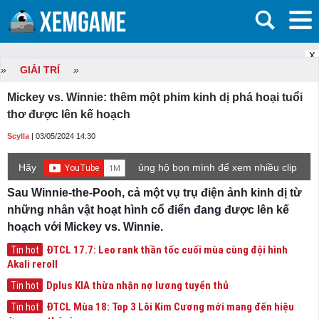
X
»
GIẢI TRÍ
»
Mickey vs. Winnie: thêm một phim kinh dị phá hoại tuổi
thơ được lên kế hoạch
Scylla
| 03/05/2024 14:30
Hãy
ủng hộ bọn mình để xem nhiều clip
game mới hơn nhé!
Sau Winnie-the-Pooh, cả một vụ trụ điện ảnh kinh dị từ
những nhân vật hoạt hình cổ điển đang được lên kế
hoạch với Mickey vs. Winnie.
ĐTCL 17.7: Leo rank thần tốc cuối mùa cùng đội hình
Tin hot
Akali reroll
Dplus KIA thừa nhận nợ lương tuyển thủ
Tin hot
ĐTCL Mùa 18: Top 3 Lõi Kim Cương mới mang đến hiệu
Tin hot