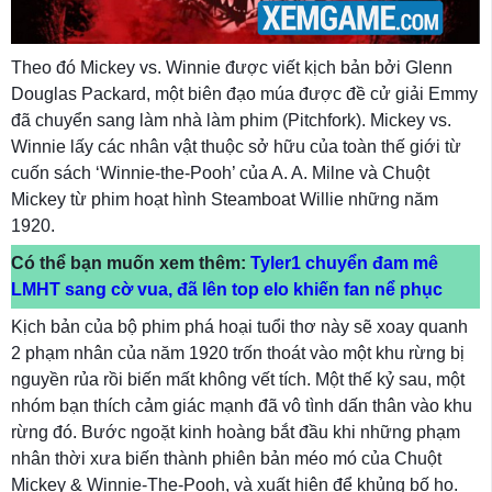
Theo đó Mickey vs. Winnie được viết kịch bản bởi Glenn
Douglas Packard, một biên đạo múa được đề cử giải Emmy
đã chuyển sang làm nhà làm phim (Pitchfork). Mickey vs.
Winnie lấy các nhân vật thuộc sở hữu của toàn thế giới từ
cuốn sách ‘Winnie-the-Pooh’ của A. A. Milne và Chuột
Mickey từ phim hoạt hình Steamboat Willie những năm
1920.
Có thể bạn muốn xem thêm:
Tyler1 chuyển đam mê
LMHT sang cờ vua, đã lên top elo khiến fan nể phục
Kịch bản của bộ phim phá hoại tuổi thơ này sẽ xoay quanh
2 phạm nhân của năm 1920 trốn thoát vào một khu rừng bị
nguyền rủa rồi biến mất không vết tích. Một thế kỷ sau, một
nhóm bạn thích cảm giác mạnh đã vô tình dấn thân vào khu
rừng đó. Bước ngoặt kinh hoàng bắt đầu khi những phạm
nhân thời xưa biến thành phiên bản méo mó của Chuột
Mickey & Winnie-The-Pooh, và xuất hiện để khủng bố họ.