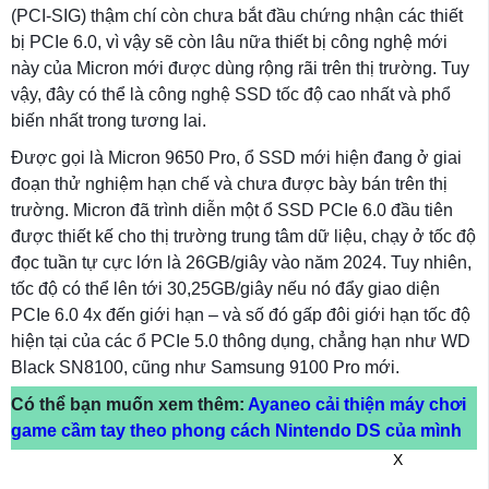
(PCI-SIG) thậm chí còn chưa bắt đầu chứng nhận các thiết
bị PCIe 6.0, vì vậy sẽ còn lâu nữa thiết bị công nghệ mới
này của Micron mới được dùng rộng rãi trên thị trường. Tuy
vậy, đây có thể là công nghệ SSD tốc độ cao nhất và phổ
biến nhất trong tương lai.
Được gọi là Micron 9650 Pro, ổ SSD mới hiện đang ở giai
đoạn thử nghiệm hạn chế và chưa được bày bán trên thị
trường. Micron đã trình diễn một ổ SSD PCIe 6.0 đầu tiên
được thiết kế cho thị trường trung tâm dữ liệu, chạy ở tốc độ
đọc tuần tự cực lớn là 26GB/giây vào năm 2024. Tuy nhiên,
tốc độ có thể lên tới 30,25GB/giây nếu nó đẩy giao diện
PCIe 6.0 4x đến giới hạn – và số đó gấp đôi giới hạn tốc độ
hiện tại của các ổ PCIe 5.0 thông dụng, chẳng hạn như WD
Black SN8100, cũng như Samsung 9100 Pro mới.
Có thể bạn muốn xem thêm:
Ayaneo cải thiện máy chơi
game cầm tay theo phong cách Nintendo DS của mình
X