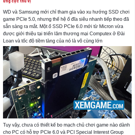
ứng cực thú vị
WD và Samsung mới chỉ tham gia vào xu hướng SSD chơi
game PCIe 5.0, nhưng thế hệ ổ đĩa siêu nhanh tiếp theo đã
sẵn sàng ra mắt. Một ổ SSD PCIe 6.0 mới từ Micron vừa
được giới thiệu tại triển lãm thương mại Computex ở Đài
Loan và tốc độ tiềm tàng của nó là vô cùng lớn
Tuy vậy, chưa có thiết kế bo mạch chủ chơi game nào dành
cho PC có hỗ trợ PCIe 6.0 và PCI Special Interest Group