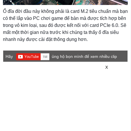
Ổ đĩa đời đầu này không phải là card M.2 tiêu chuẩn mà bạn
có thể lắp vào PC chơi game để bàn mà được tích hợp bên
trong vỏ kim loại, sau đó được kết nối với card PCIe 6.0. Sẽ
mất một thời gian nữa trước khi chúng ta thấy ổ đĩa siêu
nhanh này được cài đặt thông dụng hơn.
Hãy
ủng hộ bọn mình để xem nhiều clip
game mới hơn nhé!
X