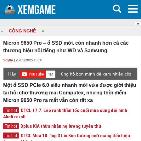
X
»
CÔNG NGHỆ
»
Micron 9650 Pro – ổ SSD mới, còn nhanh hơn cả các
thương hiệu nổi tiếng như WD và Samsung
Scylla
| 26/05/2025 15:30
Hãy
ủng hộ bọn mình để xem nhiều clip
game mới hơn nhé!
Một ổ SSD PCIe 6.0 siêu nhanh mới vừa được giới thiệu
tại hội chợ thương mại Computex, nhưng thời điểm
Micron 9650 Pro ra mắt vẫn còn rất xa
ĐTCL 17.7: Leo rank thần tốc cuối mùa cùng đội hình
Tin hot
Akali reroll
Dplus KIA thừa nhận nợ lương tuyển thủ
Tin hot
ĐTCL Mùa 18: Top 3 Lõi Kim Cương mới mang đến hiệu
Tin hot