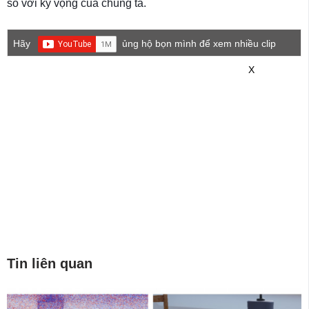
so với kỳ vọng của chúng ta.
Hãy
ủng hộ bọn mình để xem nhiều clip
game mới hơn nhé!
X
Tin liên quan