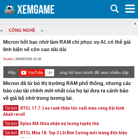
X
»
CÔNG NGHỆ
»
Micron hốt bạc nhờ làm RAM chỉ phục vụ AI, có thể giá
linh kiện sẽ còn cao dài dài
Scylla
| 26/06/2026 10:30
Hãy
ủng hộ bọn mình để xem nhiều clip
game mới hơn nhé!
Micron đã từ bỏ thị trường RAM phổ thông, nhưng các
báo cáo tài chính mới nhất của họ lại đưa ra cảnh báo
về giá bộ nhớ trong tương lai.
ĐTCL 17.7: Leo rank thần tốc cuối mùa cùng đội hình
Tin hot
Akali reroll
Dplus KIA thừa nhận nợ lương tuyển thủ
Tin hot
ĐTCL Mùa 18: Top 3 Lõi Kim Cương mới mang đến hiệu
Tin hot