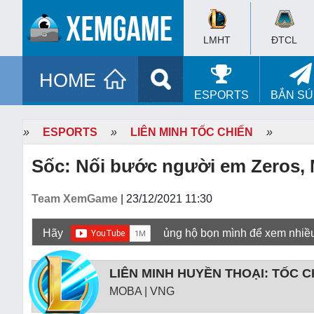
LMHT
ĐTCL
HOME
ESPORTS
BẮN S
»
ESPORTS
»
LIÊN MINH TỐC CHIẾN
»
Sốc: Nối bước người em Zeros, 
Team XemGame
| 23/12/2021 11:30
Hãy
ủng hộ bọn mình để xem nhiề
LIÊN MINH HUYỀN THOẠI: TỐC C
MOBA | VNG