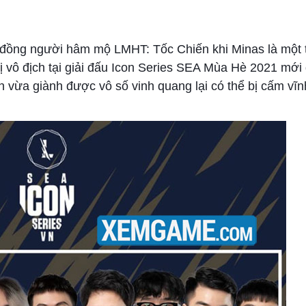
g đồng người hâm mộ LMHT: Tốc Chiến khi Minas là một 
ị vô địch tại giải đấu Icon Series SEA Mùa Hè 2021 mới 
n vừa giành được vô số vinh quang lại có thể bị cấm vĩn