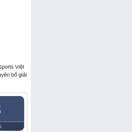
Sports Việt
uyên bố giải
8
Ủ