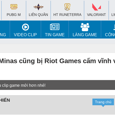
PUBG M
LIÊN QUÂN
HT RUNETERRA
VALORANT
L
ÚNG
VIDEO CLIP
TIN GAME
LÀNG GAME
CÔN
Minas cũng bị Riot Games cấm vĩnh 
u clip game mới hơn nhé!
HIẾN
Trang chủ