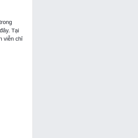
trong
đây. Tại
h viễn chỉ