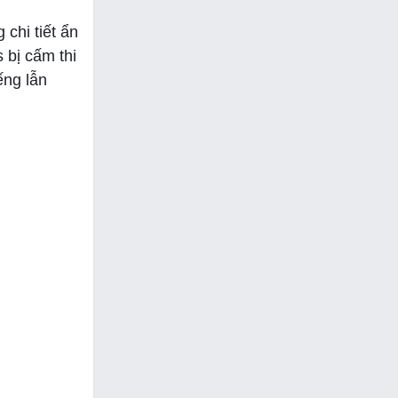
chi tiết ẩn
 bị cấm thi
ếng lẫn