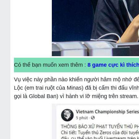
Có thể bạn muốn xem thêm :
8 game cực kì thíc
Vụ việc này phần nào khiến người hâm mộ nhớ đế
Lộc (em trai ruột của Minas) đã bị cấm thi đấu vĩn
gọi là Global Ban) vì hành vi lỡ miệng trên strea