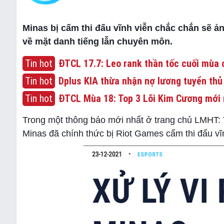
Minas bị cấm thi đấu vĩnh viễn chắc chắn sẽ ả
về mặt danh tiếng lẫn chuyên môn.
Tin hot
ĐTCL 17.7: Leo rank thần tốc cuối mùa c
Tin hot
Dplus KIA thừa nhận nợ lương tuyển thủ
Tin hot
ĐTCL Mùa 18: Top 3 Lõi Kim Cương mới 
Trong một thông báo mới nhất ở trang chủ LMHT: 
Minas đã chính thức bị Riot Games cấm thi đấu vĩ