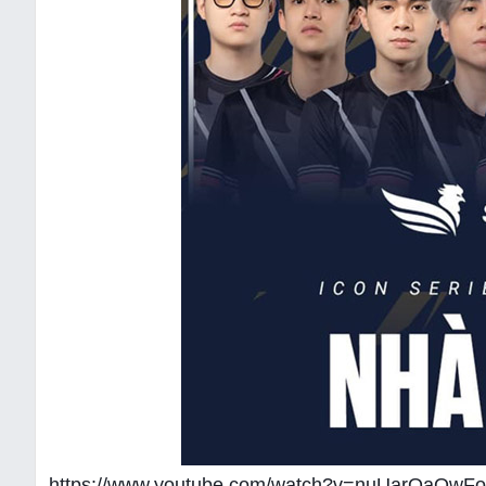
https://www.youtube.com/watch?v=nuUarQaQwFo