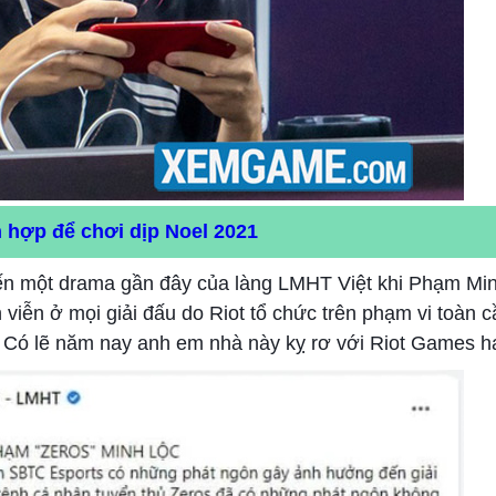
h hợp để chơi dịp Noel 2021
n một drama gần đây của làng LMHT Việt khi Phạm Min
h viễn ở mọi giải đấu do Riot tổ chức trên phạm vi toàn 
m. Có lẽ năm nay anh em nhà này kỵ rơ với Riot Games h