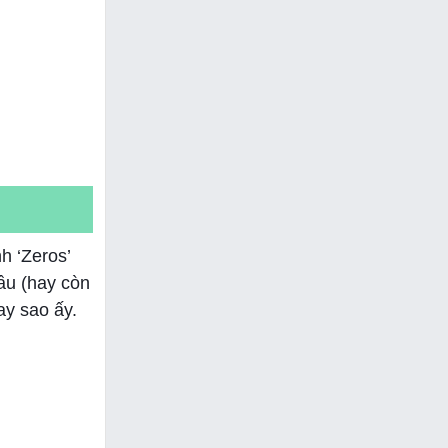
h ‘Zeros’
cầu (hay còn
ay sao ấy.