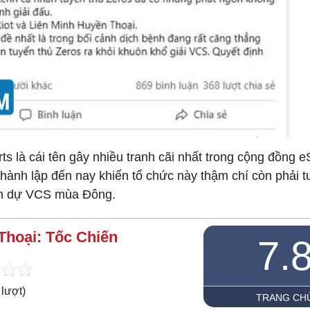
 là cái tên gây nhiều tranh cãi nhất trong cộng đồng e
thành lập đến nay khiến tổ chức này thậm chí còn phải t
tham dự VCS mùa Đông.
Thoại: Tốc Chiến
7.
lượt)
TRANG CH