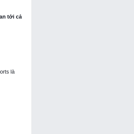
an tới cả
rts là