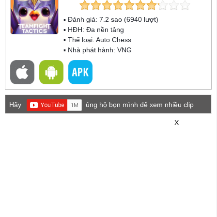
▪ Đánh giá:
7.2
sao (
6940
lượt)
▪ HĐH:
Đa nền tảng
▪ Thể loại:
Auto Chess
▪ Nhà phát hành: VNG
Hãy
ủng hộ bọn mình để xem nhiều clip
game mới hơn nhé!
X