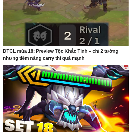
ĐTCL mùa 18: Preview Tộc Khắc Tinh – chỉ 2 tướng
nhưng tiềm năng carry thì quá mạnh