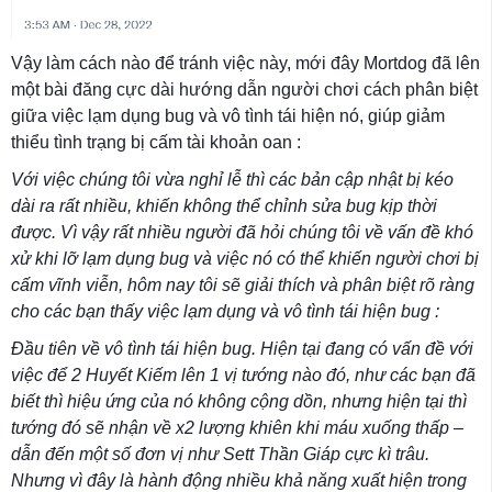
Vậy làm cách nào để tránh việc này, mới đây Mortdog đã lên
một bài đăng cực dài hướng dẫn người chơi cách phân biệt
giữa việc lạm dụng bug và vô tình tái hiện nó, giúp giảm
thiểu tình trạng bị cấm tài khoản oan :
Với việc chúng tôi vừa nghỉ lễ thì các bản cập nhật bị kéo
dài ra rất nhiều, khiến không thể chỉnh sửa bug kịp thời
được. Vì vậy rất nhiều người đã hỏi chúng tôi về vấn đề khó
xử khi lỡ lạm dụng bug và việc nó có thể khiến người chơi bị
cấm vĩnh viễn, hôm nay tôi sẽ giải thích và phân biệt rõ ràng
cho các bạn thấy việc lạm dụng và vô tình tái hiện bug :
Đầu tiên về vô tình tái hiện bug. Hiện tại đang có vấn đề với
việc để 2 Huyết Kiếm lên 1 vị tướng nào đó, như các bạn đã
biết thì hiệu ứng của nó không cộng dồn, nhưng hiện tại thì
tướng đó sẽ nhận về x2 lượng khiên khi máu xuống thấp –
dẫn đến một số đơn vị như Sett Thần Giáp cực kì trâu.
Nhưng vì đây là hành động nhiều khả năng xuất hiện trong