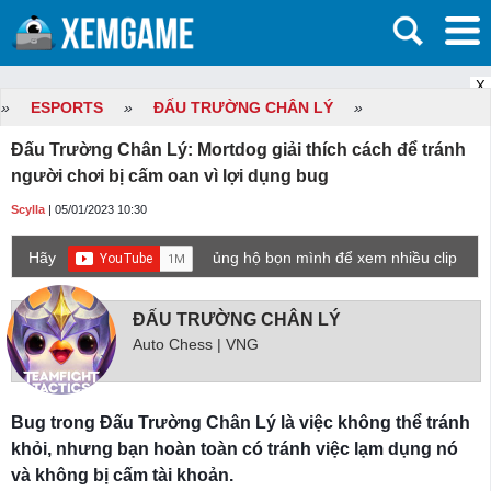
X
»
ESPORTS
»
ĐẤU TRƯỜNG CHÂN LÝ
»
Đấu Trường Chân Lý: Mortdog giải thích cách để tránh
người chơi bị cấm oan vì lợi dụng bug
Scylla
| 05/01/2023 10:30
Hãy
ủng hộ bọn mình để xem nhiều clip
game mới hơn nhé!
ĐẤU TRƯỜNG CHÂN LÝ
Auto Chess | VNG
Bug trong Đấu Trường Chân Lý là việc không thể tránh
khỏi, nhưng bạn hoàn toàn có tránh việc lạm dụng nó
và không bị cấm tài khoản.