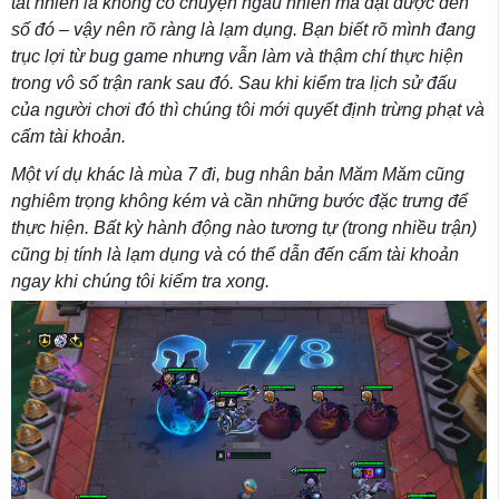
tất nhiên là không có chuyện ngẫu nhiên mà đạt được đến
số đó – vậy nên rõ ràng là lạm dụng. Bạn biết rõ mình đang
trục lợi từ bug game nhưng vẫn làm và thậm chí thực hiện
trong vô số trận rank sau đó. Sau khi kiểm tra lịch sử đấu
của người chơi đó thì chúng tôi mới quyết định trừng phạt và
cấm tài khoản.
Một ví dụ khác là mùa 7 đi, bug nhân bản Măm Măm cũng
nghiêm trọng không kém và cần những bước đặc trưng để
thực hiện. Bất kỳ hành động nào tương tự (trong nhiều trận)
cũng bị tính là lạm dụng và có thể dẫn đến cấm tài khoản
ngay khi chúng tôi kiểm tra xong.