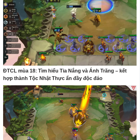
ĐTCL mùa 18: Tìm hiểu Tia Nắng và Ánh Trăng – kết
hợp thành Tộc Nhật Thực ẩn đầy độc đáo