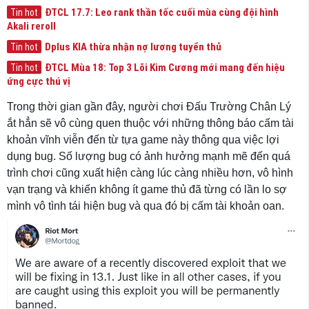
ĐTCL 17.7: Leo rank thần tốc cuối mùa cùng đội hình
Tin hot
Akali reroll
Dplus KIA thừa nhận nợ lương tuyển thủ
Tin hot
ĐTCL Mùa 18: Top 3 Lõi Kim Cương mới mang đến hiệu
Tin hot
ứng cực thú vị
Trong thời gian gần đây, người chơi Đấu Trường Chân Lý
ắt hẳn sẽ vô cùng quen thuộc với những thông báo cấm tài
khoản vĩnh viễn đến từ tựa game này thông qua việc lợi
dụng bug. Số lượng bug có ảnh hưởng mạnh mẽ đến quá
trình chơi cũng xuất hiện càng lúc càng nhiều hơn, vô hình
vạn trạng và khiến không ít game thủ đã từng có lần lo sợ
mình vô tình tái hiện bug và qua đó bị cấm tài khoản oan.