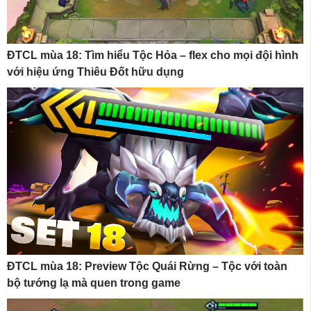
ĐTCL mùa 18: Tìm hiểu Tộc Hỏa – flex cho mọi đội hình
với hiệu ứng Thiêu Đốt hữu dụng
ĐTCL mùa 18: Preview Tộc Quái Rừng – Tộc với toàn
bộ tướng lạ mà quen trong game