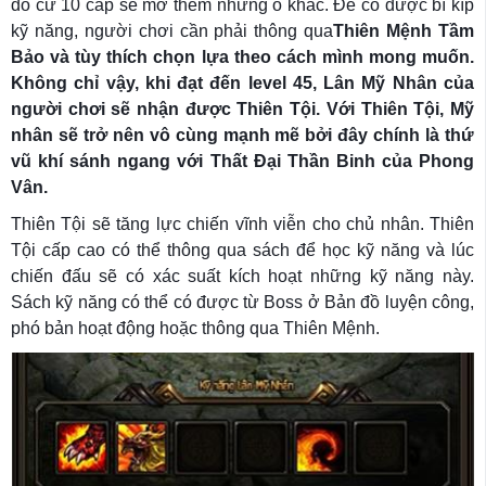
đó cứ 10 cấp sẽ mở thêm những ô khác. Để có được bí kíp
kỹ năng, người chơi cần phải thông qua
Thiên Mệnh Tầm
Bảo và tùy thích chọn lựa theo cách mình mong muốn.
Không chỉ vậy, khi đạt đến level 45, Lân Mỹ Nhân của
người chơi sẽ nhận được Thiên Tội. Với Thiên Tội, Mỹ
nhân sẽ trở nên vô cùng mạnh mẽ bởi đây chính là thứ
vũ khí sánh ngang với Thất Đại Thần Binh của Phong
Vân.
Thiên Tội sẽ tăng lực chiến vĩnh viễn cho chủ nhân. Thiên
Tội cấp cao có thể thông qua sách để học kỹ năng và lúc
chiến đấu sẽ có xác suất kích hoạt những kỹ năng này.
Sách kỹ năng có thể có được từ Boss ở Bản đồ luyện công,
phó bản hoạt động hoặc thông qua Thiên Mệnh.