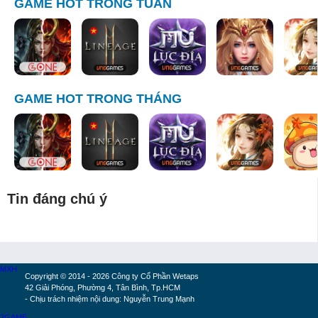
GAME HOT TRONG TUẦN
GAME HOT TRONG THÁNG
Tin đáng chú ý
MXH
Copyright © 2014 - 2026 Công ty Cổ Phần Wetaps
42 Giải Phóng, Phường 4, Tân Bình, Tp.HCM
- Chịu trách nhiệm nội dung: Nguyễn Trung Mạnh
2GAME