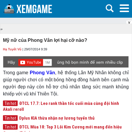
X
»
Mỹ nữ của Phong Vân lợi hại cỡ nào?
Hạ Tuyết Vũ
| 29/07/2014 9:39
Hãy
ủng hộ bọn mình để xem nhiều clip
game mới hơn nhé!
Trong game
Phong Vân
, hệ thống Lân Mỹ Nhân không chỉ
giúp người chơi có một bóng hồng đồng hành bên cạnh mà
người đẹp này còn hỗ trợ chủ nhân tăng sức mạnh khủng
khiếp với vũ khí Thiên Tội.
ĐTCL 17.7: Leo rank thần tốc cuối mùa cùng đội hình
Tin hot
Akali reroll
Dplus KIA thừa nhận nợ lương tuyển thủ
Tin hot
ĐTCL Mùa 18: Top 3 Lõi Kim Cương mới mang đến hiệu
Tin hot