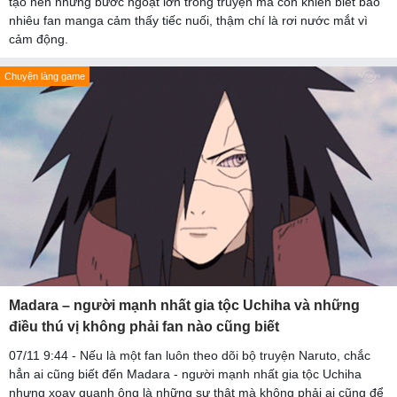
tạo nên những bước ngoặt lớn trong truyện mà còn khiến biết bao
nhiêu fan manga cảm thấy tiếc nuối, thậm chí là rơi nước mắt vì
cảm động.
Chuyện làng game
Madara – người mạnh nhất gia tộc Uchiha và những
điều thú vị không phải fan nào cũng biết
07/11 9:44 - Nếu là một fan luôn theo dõi bộ truyện Naruto, chắc
hẳn ai cũng biết đến Madara - người mạnh nhất gia tộc Uchiha
nhưng xoay quanh ông là những sự thật mà không phải ai cũng để