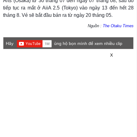
Arts (Osaka) từ 30 tháng 07 đến ngày 07 tháng 08, sau đó
tiếp tục ra mắt ở AiiA 2.5 (Tokyo) vào ngày 13 đến hết 28
tháng 8. Vé sẽ bắt đầu bán ra từ ngày 20 tháng 05.
Nguồn :
The Otaku Times
Hãy
ủng hộ bọn mình để xem nhiều clip
game mới hơn nhé!
X