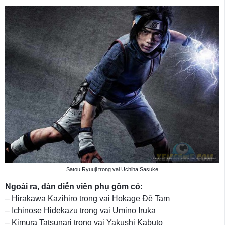
Satou Ryuuji trong vai Uchiha Sasuke
Ngoài ra, dàn diễn viên phụ gồm có:
– Hirakawa Kazihiro trong vai Hokage Đệ Tam
– Ichinose Hidekazu trong vai Umino Iruka
– Kimura Tatsunari trong vai Yakushi Kabuto