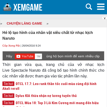
X
»
CHUYỆN LÀNG GAME
»
Hé lộ tạo hình của nhân vật siêu chất từ nhạc kịch
Naruto
Cóp Xong Pát
| 26/04/2016 9:24
Hãy
ủng hộ bọn mình để xem nhiều clip
game mới hơn nhé!
Thời gian vừa qua, trang chủ của vở nhạc kịch
Live Spectacle Naruto đã công bố tạo hình chính thức cho
các nhân vật được tham gia vào tác phẩm lần này.
ĐTCL 17.7: Leo rank thần tốc cuối mùa cùng đội hình
Tin hot
Akali reroll
Dplus KIA thừa nhận nợ lương tuyển thủ
Tin hot
ĐTCL Mùa 18: Top 3 Lõi Kim Cương mới mang đến hiệu
Tin hot