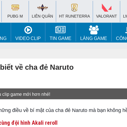
PUBG M
LIÊN QUÂN
HT RUNETERRA
VALORANT
L
ÚNG
VIDEO CLIP
TIN GAME
LÀNG GAME
CÔN
biết về cha đẻ Naruto
u clip game mới hơn nhé!
những điều về bí mật của cha đẻ Naruto mà bạn không hề
ùng đội hình Akali reroll