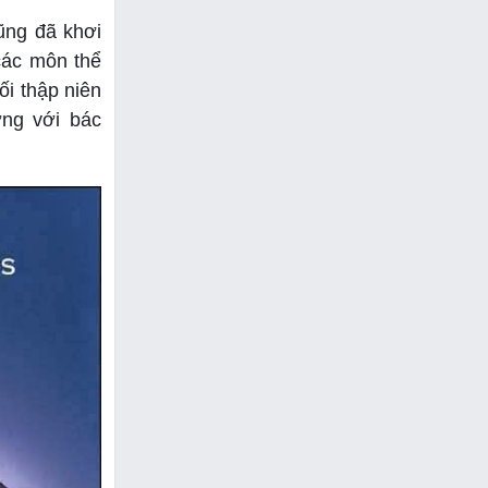
ũng đã khơi
các môn thể
ối thập niên
ởng với bác