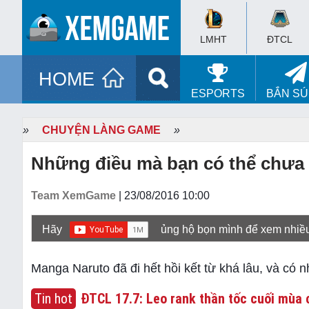
LMHT
ĐTCL
HOME
ESPORTS
BẮN S
»
CHUYỆN LÀNG GAME
»
Những điều mà bạn có thể chưa 
Team XemGame
| 23/08/2016 10:00
Hãy
ủng hộ bọn mình để xem nhiề
Manga Naruto đã đi hết hồi kết từ khá lâu, và có 
Tin hot
ĐTCL 17.7: Leo rank thần tốc cuối mùa c