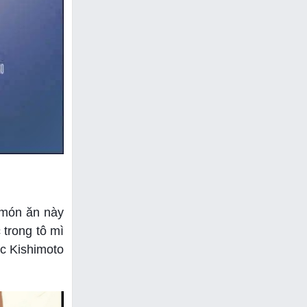
 món ăn này
 trong tô mì
ác Kishimoto