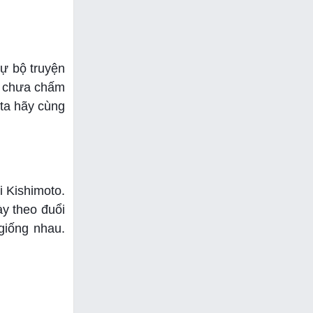
ự bộ truyện
ẫn chưa chấm
 ta hãy cùng
 Kishimoto.
y theo đuổi
giống nhau.