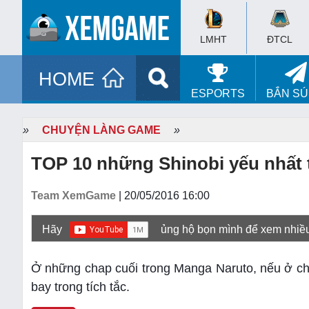
LMHT
ĐTCL
HOME
ESPORTS
BẮN S
»
CHUYỆN LÀNG GAME
»
TOP 10 những Shinobi yếu nhất 
Team XemGame
| 20/05/2016 16:00
Hãy
ủng hộ bọn mình để xem nhiề
Ở những chap cuối trong Manga Naruto, nếu ở chi
bay trong tích tắc.