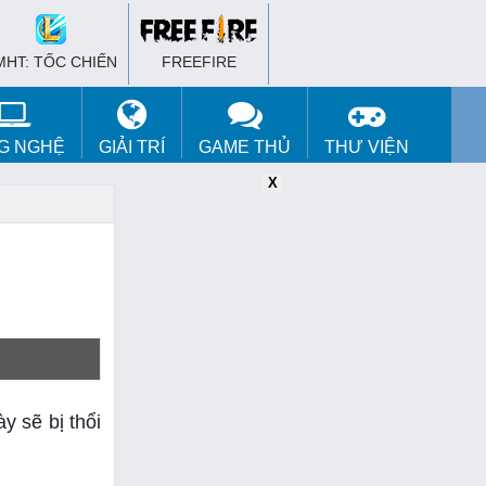
MHT: TỐC CHIẾN
FREEFIRE
G NGHỆ
GIẢI TRÍ
GAME THỦ
THƯ VIỆN
X
X
X
 sẽ bị thổi