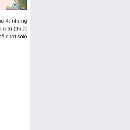
thứ 4, nhưng
m trí (thuật
hể chơi solo