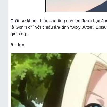
Thật sự không hiểu sao ông này lên được bậc Joni
là Genin chỉ với chiêu lừa tình ‘Sexy Jutsu’, Eb
giết ổng.
8 – Ino