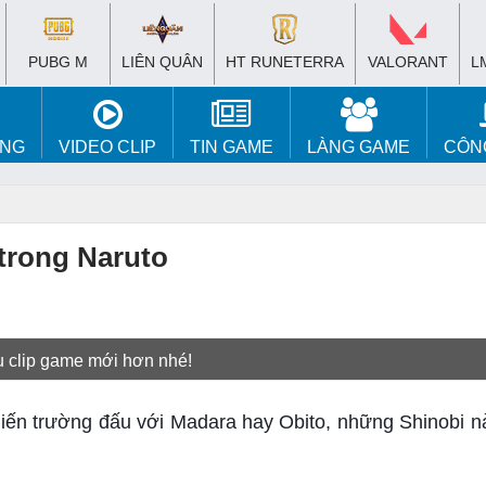
PUBG M
LIÊN QUÂN
HT RUNETERRA
VALORANT
L
ÚNG
VIDEO CLIP
TIN GAME
LÀNG GAME
CÔN
trong Naruto
u clip game mới hơn nhé!
ến trường đấu với Madara hay Obito, những Shinobi này