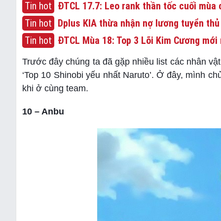
Tin hot
ĐTCL 17.7: Leo rank thần tốc cuối mùa c
Tin hot
Dplus KIA thừa nhận nợ lương tuyển thủ
Tin hot
ĐTCL Mùa 18: Top 3 Lõi Kim Cương mới 
Trước đây chúng ta đã gặp nhiều list các nhân vậ
‘Top 10 Shinobi yếu nhất Naruto’. Ở đây, mình ch
khi ở cùng team.
10 – Anbu