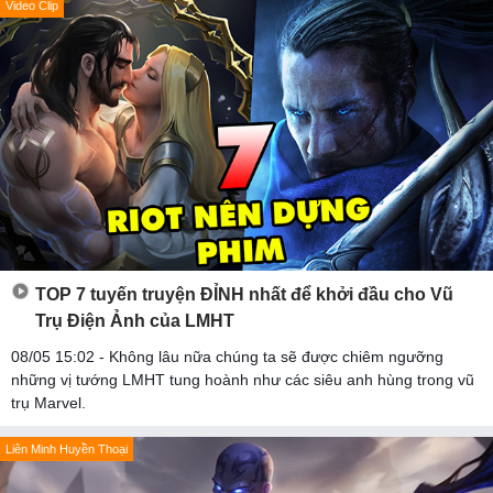
Video Clip
TOP 7 tuyến truyện ĐỈNH nhất để khởi đầu cho Vũ
Trụ Điện Ảnh của LMHT
08/05 15:02 - Không lâu nữa chúng ta sẽ được chiêm ngưỡng
những vị tướng LMHT tung hoành như các siêu anh hùng trong vũ
trụ Marvel.
Liên Minh Huyền Thoại